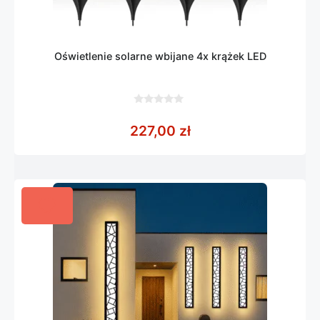
Oświetlenie solarne wbijane 4x krążek LED
0
z
227,00
zł
5