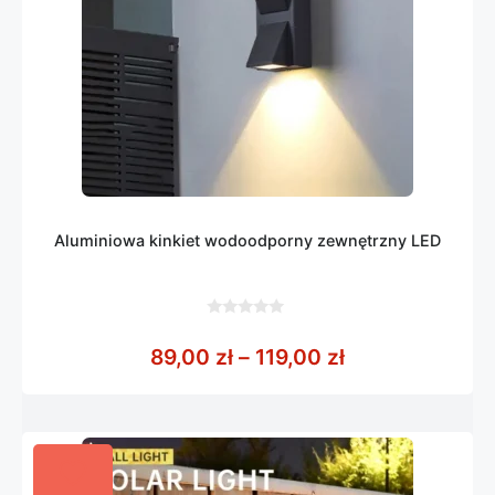
Aluminiowa kinkiet wodoodporny zewnętrzny LED
0
z
Zakres cen: od
89,00
zł
–
119,00
zł
5