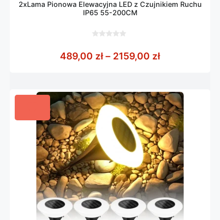
2xLama Pionowa Elewacyjna LED z Czujnikiem Ruchu
IP65 55-200CM
0
z
Zakres cen: 
489,00
zł
–
2159,00
zł
5