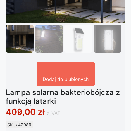
Dodaj do ulubionych
Lampa solarna bakteriobójcza z
funkcją latarki
409,00
zł
z_VAT
SKU: 42089