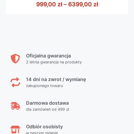
z
Zakres cen: 
999,00
zł
–
6399,00
zł
5
Oficjalna gwarancja
2 letnia gwarancja na produkty
14 dni na zwrot / wymianę
zakupionego towaru
Darmowa dostawa
dla zamówień od 499 zł
Odbiór osobisty
w naszym sklepie