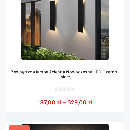
Zewnętrzna lampa ścienna Nowoczesna LED Czarno-
białe
0
z
Zakres cen: o
137,00
zł
–
529,00
zł
5