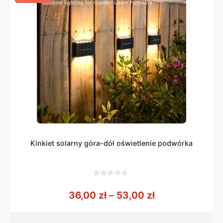
Kinkiet solarny góra-dół oświetlenie podwórka
0
z
Zakres cen: od
36,00
zł
–
53,00
zł
5