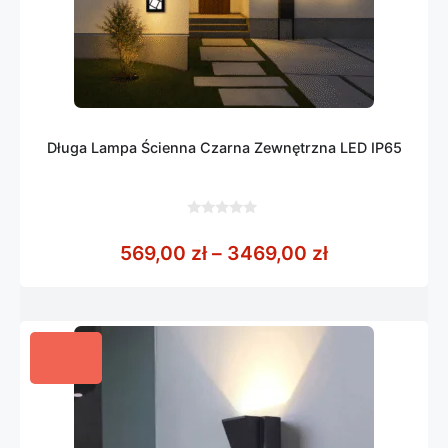
Długa Lampa Ścienna Czarna Zewnętrzna LED IP65
0
z
Zakres cen: 
569,00
zł
–
3469,00
zł
5