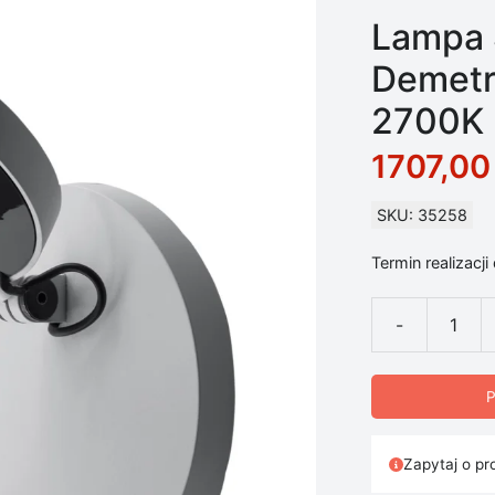
Lampa 
Demetr
2700K 
1707,0
SKU: 35258
Termin realizacji
-
ilość Lampa Śc
P
Zapytaj o pr