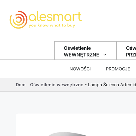
Przejdź do treści
Oświetlenie
Oświ
WEWNĘTRZNE
PR
NOWOŚCI
PROMOCJE
Dom
-
Oświetlenie wewnętrzne
-
Lampa Ścienna Artemid