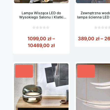
Lampa Wisząca LED do
Zewnętrzna wod
Wysokiego Salonu i Klatki
lampa ścienna LED
Schodowej
0
0
z
z
1099,00
zł
–
389,00
zł
–
2
5
5
Zakres cen: od 1099,00 
10469,00
zł