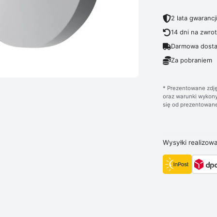
2 lata gwarancj
14 dni na zwro
Darmowa dosta
Za pobraniem
* Prezentowane zdję
oraz warunki wykony
się od prezentowane
Wysyłki realizow