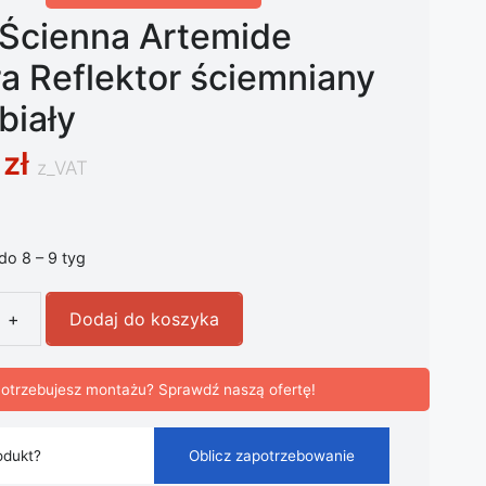
Ścienna Artemide
a Reflektor ściemniany
biały
0
zł
z_VAT
 do 8 – 9 tyg
+
Dodaj do koszyka
ienna Artemide Demetra Reflektor ściemniany 2700K biały
otrzebujesz montażu? Sprawdź naszą ofertę!
odukt?
Oblicz zapotrzebowanie