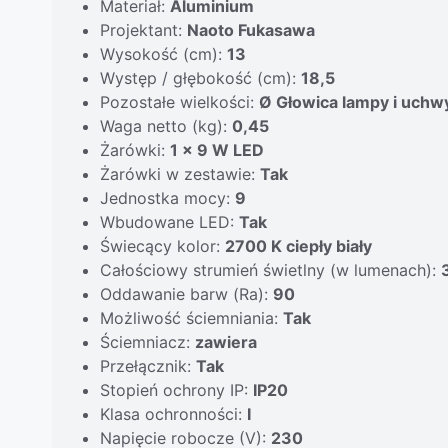
Materiał:
Aluminium
Projektant:
Naoto Fukasawa
Wysokość (cm):
13
Występ / głębokość (cm):
18,5
Pozostałe wielkości:
Ø Głowica lampy i uchw
Waga netto (kg):
0,45
Żarówki:
1 x 9 W LED
Żarówki w zestawie:
Tak
Jednostka mocy:
9
Wbudowane LED:
Tak
Świecący kolor:
2700 K ciepły biały
Całościowy strumień świetlny (w lumenach):
Oddawanie barw (Ra):
90
Możliwość ściemniania:
Tak
Ściemniacz:
zawiera
Przełącznik:
Tak
Stopień ochrony IP:
IP20
Klasa ochronności:
I
Napięcie robocze (V):
230