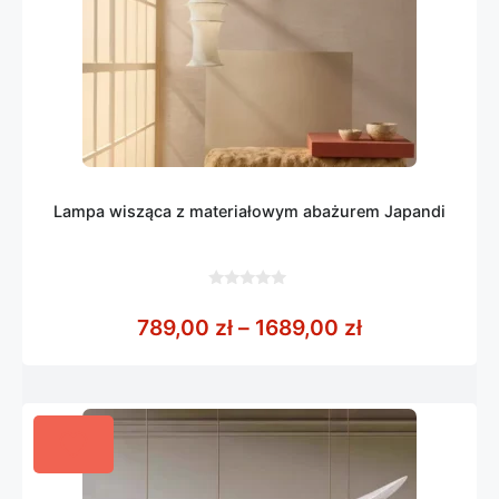
Lampa wisząca z materiałowym abażurem Japandi
0
z
Zakres cen: o
789,00
zł
–
1689,00
zł
5