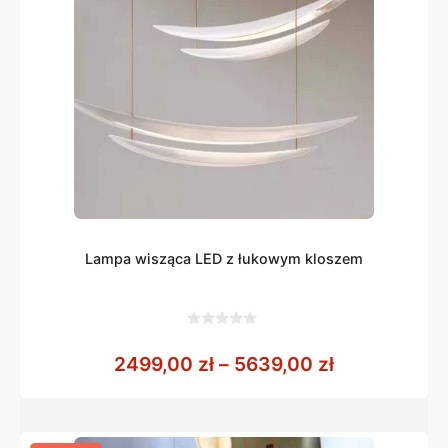
Lampa wisząca LED z łukowym kloszem
0
z
Zakres cen:
2499,00
zł
–
5639,00
zł
5