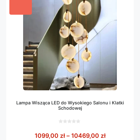
Lampa Wisząca LED do Wysokiego Salonu i Klatki
Schodowej
0
z
Zakres cen:
1099,00
zł
–
10469,00
zł
5