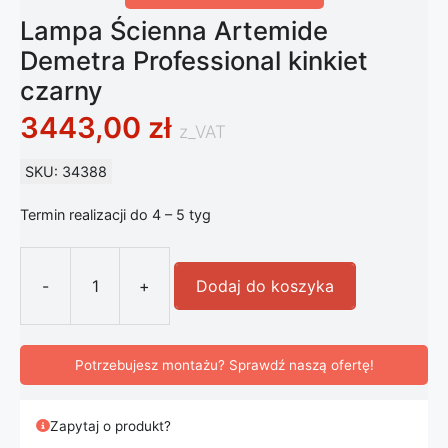
Lampa Ścienna Artemide
Demetra Professional kinkiet
czarny
3443,00
zł
z_VAT
SKU: 34388
Termin realizacji do 4 – 5 tyg
-
+
Dodaj do koszyka
ilość Lampa Ścienna Artemide Demetr
Potrzebujesz montażu? Sprawdź naszą ofertę!
Zapytaj o produkt?