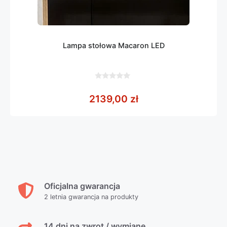
Lampa stołowa Macaron LED
0
z
2139,00
zł
5
Oficjalna gwarancja
2 letnia gwarancja na produkty
14 dni na zwrot / wymianę