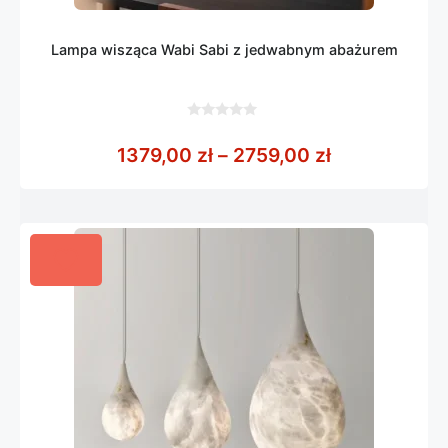
Lampa wisząca Wabi Sabi z jedwabnym abażurem
0
z
Zakres cen: 
1379,00
zł
–
2759,00
zł
5