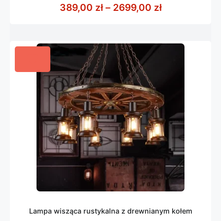
z
Zakres cen: 
389,00
zł
–
2699,00
zł
5
Lampa wisząca rustykalna z drewnianym kołem