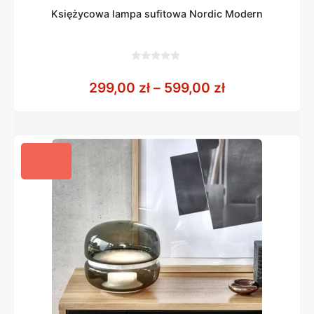
Księżycowa lampa sufitowa Nordic Modern
0
z
Zakres cen: o
299,00
zł
–
599,00
zł
5