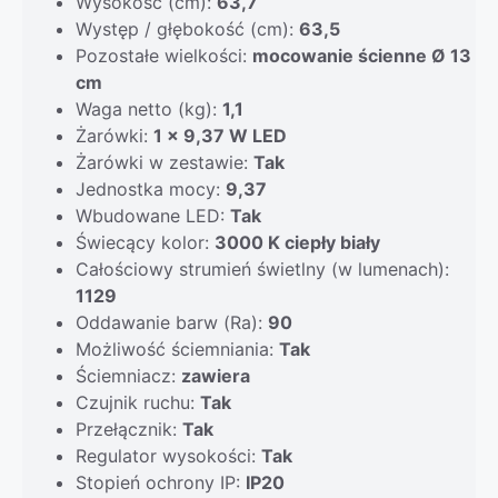
Wysokość (cm):
63,7
Występ / głębokość (cm):
63,5
Pozostałe wielkości:
mocowanie ścienne Ø 13
cm
Waga netto (kg):
1,1
Żarówki:
1 x 9,37 W LED
Żarówki w zestawie:
Tak
Jednostka mocy:
9,37
Wbudowane LED:
Tak
Świecący kolor:
3000 K ciepły biały
Całościowy strumień świetlny (w lumenach):
1129
Oddawanie barw (Ra):
90
Możliwość ściemniania:
Tak
Ściemniacz:
zawiera
Czujnik ruchu:
Tak
Przełącznik:
Tak
Regulator wysokości:
Tak
Stopień ochrony IP:
IP20