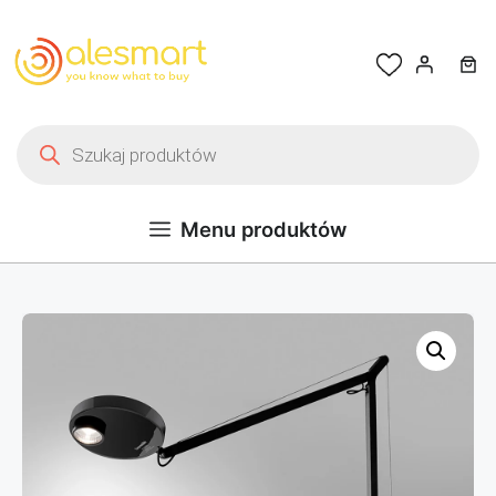
Przejdź do treści
Wyszukiwarka produktów
Menu produktów