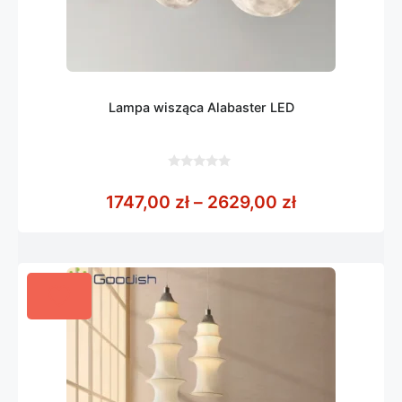
Lampa wisząca Alabaster LED
0
z
Zakres cen: 
1747,00
zł
–
2629,00
zł
5