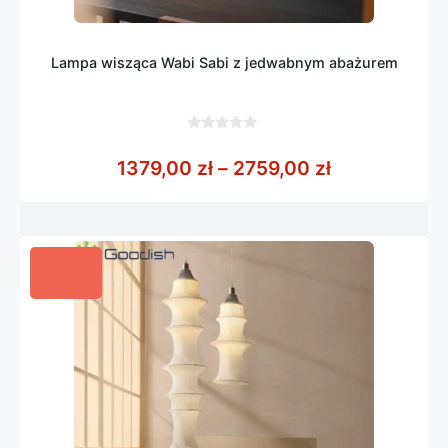
Lampa wisząca Wabi Sabi z jedwabnym abażurem
0
z
Zakres cen: 
1379,00
zł
–
2759,00
zł
5