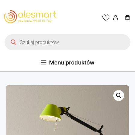
Przejdź do treści
Wyszukiwarka produktów
Menu produktów