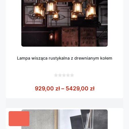
Lampa wisząca rustykalna z drewnianym kołem
0
z
Zakres cen: 
929,00
zł
–
5429,00
zł
5