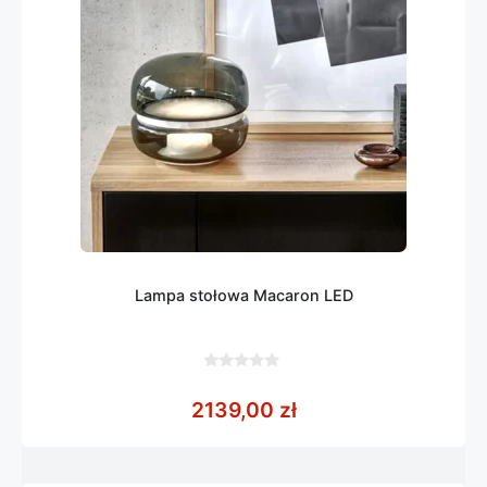
Lampa stołowa Macaron LED
0
z
2139,00
zł
5