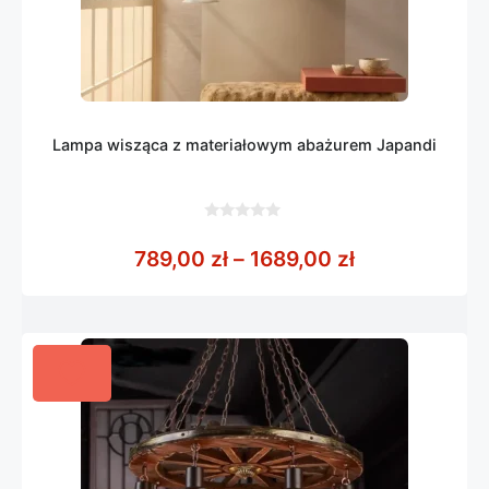
Lampa wisząca z materiałowym abażurem Japandi
0
z
Zakres cen: o
789,00
zł
–
1689,00
zł
5