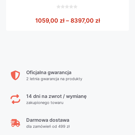
0
z
Zakres cen: 
1059,00
zł
–
8397,00
zł
5
Oficjalna gwarancja
2 letnia gwarancja na produkty
14 dni na zwrot / wymianę
zakupionego towaru
Darmowa dostawa
dla zamówień od 499 zł