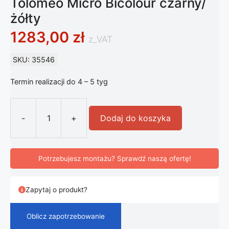
Tolomeo Micro Bicolour czarny/
żółty
1283,00
zł
z_VAT
SKU: 35546
Termin realizacji do 4 – 5 tyg
-
+
Dodaj do koszyka
ilość Lampa Biurkowa Artemide Tolo
Potrzebujesz montażu? Sprawdź naszą ofertę!
Zapytaj o produkt?
Oblicz zapotrzebowanie