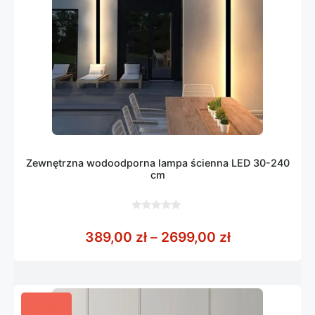
Zewnętrzna wodoodporna lampa ścienna LED 30-240
cm
0
z
Zakres cen: 
389,00
zł
–
2699,00
zł
5