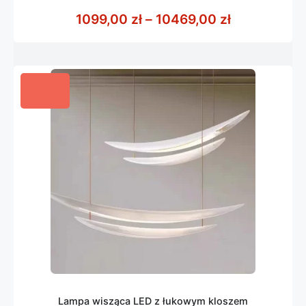
0
z
Zakres cen:
1099,00
zł
–
10469,00
zł
5
Lampa wisząca LED z łukowym kloszem