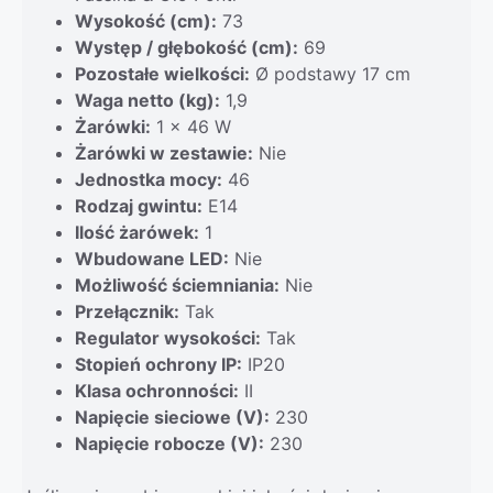
Wysokość (cm):
73
Występ / głębokość (cm):
69
Pozostałe wielkości:
Ø podstawy 17 cm
Waga netto (kg):
1,9
Żarówki:
1 x 46 W
Żarówki w zestawie:
Nie
Jednostka mocy:
46
Rodzaj gwintu:
E14
Ilość żarówek:
1
Wbudowane LED:
Nie
Możliwość ściemniania:
Nie
Przełącznik:
Tak
Regulator wysokości:
Tak
Stopień ochrony IP:
IP20
Klasa ochronności:
II
Napięcie sieciowe (V):
230
Napięcie robocze (V):
230