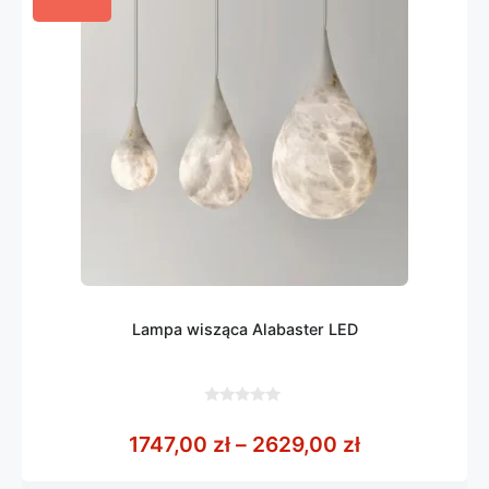
Lampa wisząca Alabaster LED
0
z
Zakres cen: 
1747,00
zł
–
2629,00
zł
5