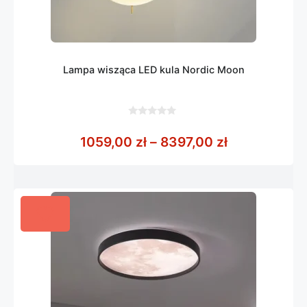
Lampa wisząca LED kula Nordic Moon
0
z
Zakres cen: 
1059,00
zł
–
8397,00
zł
5