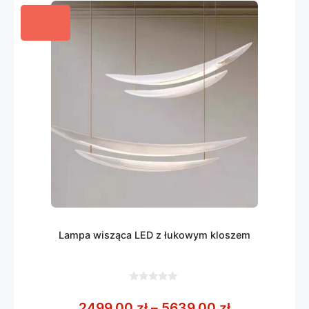
Lampa wisząca LED z łukowym kloszem
0
z
Zakres cen:
2499,00
zł
–
5639,00
zł
5