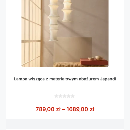
Lampa wisząca z materiałowym abażurem Japandi
0
z
Zakres cen: o
789,00
zł
–
1689,00
zł
5