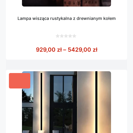
Lampa wisząca rustykalna z drewnianym kołem
0
z
Zakres cen: 
929,00
zł
–
5429,00
zł
5