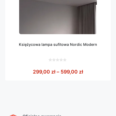
Księżycowa lampa sufitowa Nordic Modern
0
z
Zakres cen: o
299,00
zł
–
599,00
zł
5