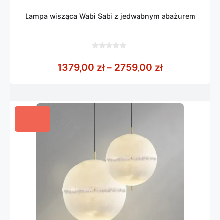
Lampa wisząca Wabi Sabi z jedwabnym abażurem
0
z
Zakres cen: 
1379,00
zł
–
2759,00
zł
5