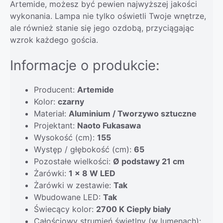
Artemide, możesz być pewien najwyższej jakości
wykonania. Lampa nie tylko oświetli Twoje wnętrze,
ale również stanie się jego ozdobą, przyciągając
wzrok każdego gościa.
Informacje o produkcie:
Producent:
Artemide
Kolor:
czarny
Materiał:
Aluminium / Tworzywo sztuczne
Projektant:
Naoto Fukasawa
Wysokość (cm):
155
Występ / głębokość (cm):
65
Pozostałe wielkości:
Ø podstawy 21 cm
Żarówki:
1 x 8 W LED
Żarówki w zestawie:
Tak
Wbudowane LED:
Tak
Świecący kolor:
2700 K Ciepły biały
Całościowy strumień świetlny (w lumenach):