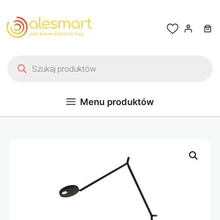
Przejdź do treści
Wyszukiwarka produktów
Menu produktów