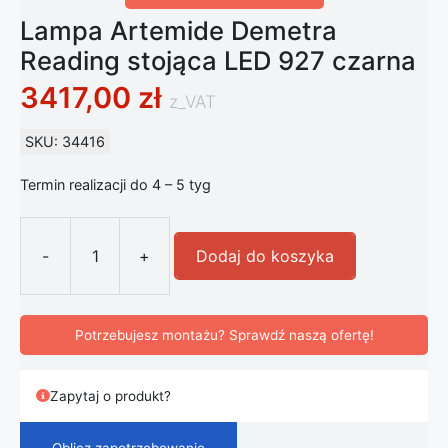
Lampa Artemide Demetra
Reading stojąca LED 927 czarna
3417,00
zł
z_VAT
SKU: 34416
Termin realizacji do 4 – 5 tyg
-
+
Dodaj do koszyka
ilość Lampa Artemide Demetra Read
Potrzebujesz montażu? Sprawdź naszą ofertę!
Zapytaj o produkt?
Oblicz zapotrzebowanie