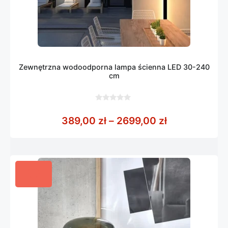
Zewnętrzna wodoodporna lampa ścienna LED 30-240
cm
0
z
Zakres cen: 
389,00
zł
–
2699,00
zł
5