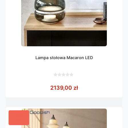
Lampa stołowa Macaron LED
0
z
2139,00
zł
5