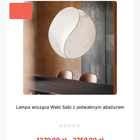
Lampa wisząca Wabi Sabi z jedwabnym abażurem
0
z
Zakres cen: 
1379,00
zł
–
2759,00
zł
5