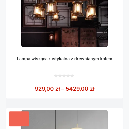
Lampa wisząca rustykalna z drewnianym kołem
0
z
Zakres cen: 
929,00
zł
–
5429,00
zł
5