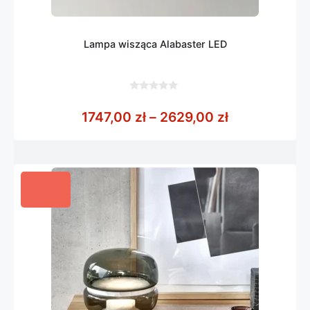
Lampa wisząca Alabaster LED
0
z
Zakres cen: 
1747,00
zł
–
2629,00
zł
5