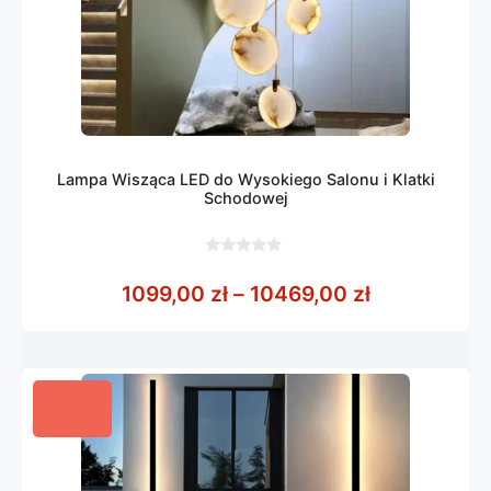
Lampa Wisząca LED do Wysokiego Salonu i Klatki
Schodowej
0
z
Zakres cen:
1099,00
zł
–
10469,00
zł
5