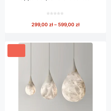
0
z
Zakres cen: o
299,00
zł
–
599,00
zł
5