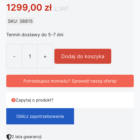
1299,00
zł
z_VAT
SKU: 38815
Termin dostawy do 5-7 dni
-
+
Dodaj do koszyka
ilość Kryształowa Lampa Wisząca I
Potrzebujesz montażu? Sprawdź naszą ofertę!
Zapytaj o produkt?
Oblicz zapotrzebowanie
2 lata gwarancji