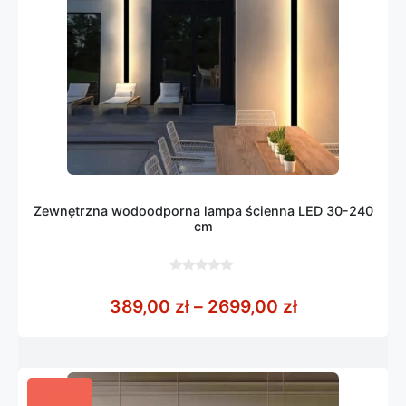
Zewnętrzna wodoodporna lampa ścienna LED 30-240
cm
0
z
Zakres cen: 
389,00
zł
–
2699,00
zł
5