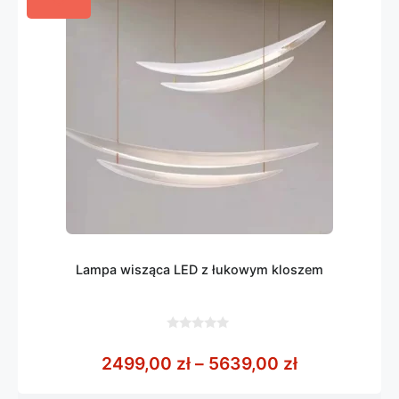
Lampa wisząca LED z łukowym kloszem
0
z
Zakres cen:
2499,00
zł
–
5639,00
zł
5