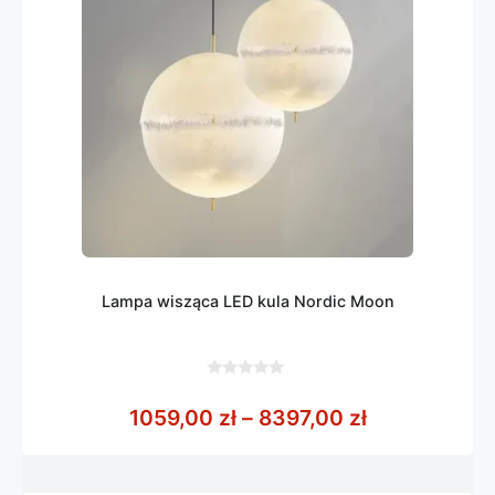
Lampa wisząca LED kula Nordic Moon
0
z
Zakres cen: 
1059,00
zł
–
8397,00
zł
5