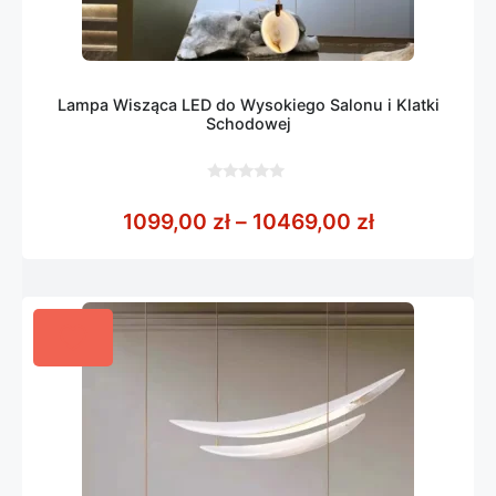
Lampa Wisząca LED do Wysokiego Salonu i Klatki
Schodowej
0
z
Zakres cen:
1099,00
zł
–
10469,00
zł
5