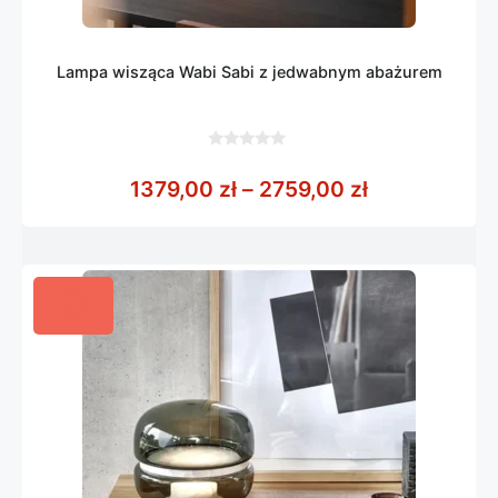
Lampa wisząca Wabi Sabi z jedwabnym abażurem
0
z
Zakres cen: 
1379,00
zł
–
2759,00
zł
5