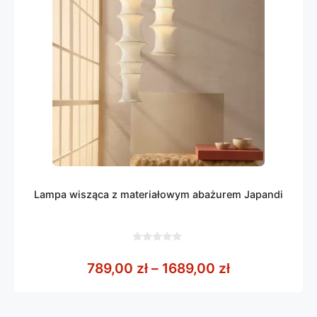
Lampa wisząca z materiałowym abażurem Japandi
0
z
Zakres cen: o
789,00
zł
–
1689,00
zł
5