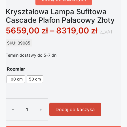
Kryształowa Lampa Sufitowa
Cascade Plafon Pałacowy Złoty
Zakres 
5659,00
zł
–
8319,00
zł
z_VAT
SKU: 39085
Termin dostawy do 5-7 dni
Rozmiar
100 cm
50 cm
-
+
Dodaj do koszyka
ilość Kryształowa Lampa Sufitowa C