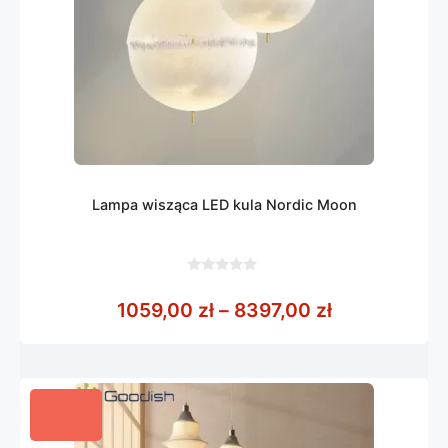
Lampa wisząca LED kula Nordic Moon
0
z
Zakres cen: 
1059,00
zł
–
8397,00
zł
5