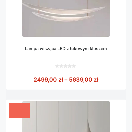
Lampa wisząca LED z łukowym kloszem
0
z
Zakres cen:
2499,00
zł
–
5639,00
zł
5