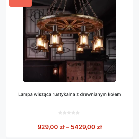
Lampa wisząca rustykalna z drewnianym kołem
0
z
Zakres cen: 
929,00
zł
–
5429,00
zł
5