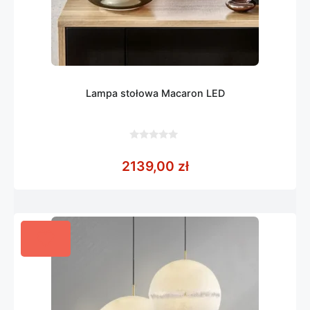
Lampa stołowa Macaron LED
0
z
2139,00
zł
5