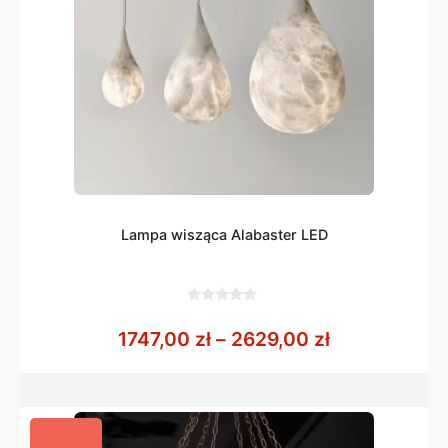
Lampa wisząca Alabaster LED
0
z
Zakres cen: 
1747,00
zł
–
2629,00
zł
5