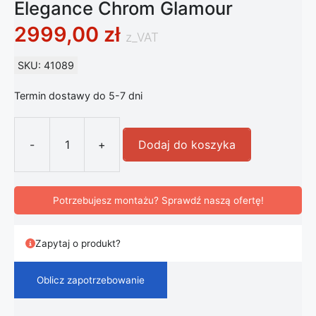
Elegance Chrom Glamour
2999,00
zł
z_VAT
SKU: 41089
Termin dostawy do 5-7 dni
-
+
Dodaj do koszyka
ilość Kryształowa Lampa Stołowa E
Potrzebujesz montażu? Sprawdź naszą ofertę!
Zapytaj o produkt?
Oblicz zapotrzebowanie