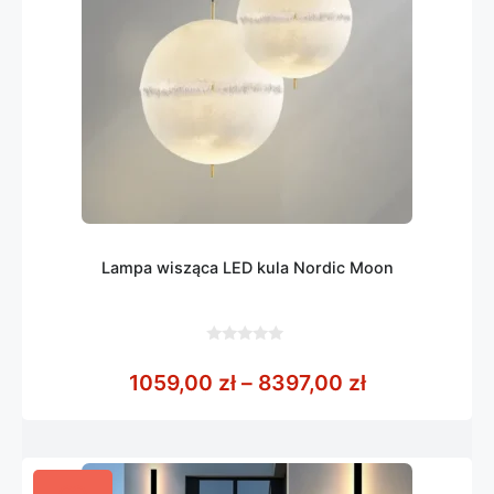
Lampa wisząca LED kula Nordic Moon
0
z
Zakres cen: 
1059,00
zł
–
8397,00
zł
5