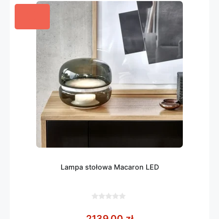
Lampa stołowa Macaron LED
0
z
2139,00
zł
5