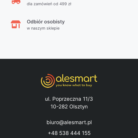
dla zamówień od 499 zł
Odbiór osobisty
w naszym sklepie
ul. Poprzeczna 11/3
10-282 Olsztyn
biuro@alesmart.pl
+48 538 444 155