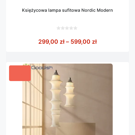
Księżycowa lampa sufitowa Nordic Modern
0
z
Zakres cen: o
299,00
zł
–
599,00
zł
5