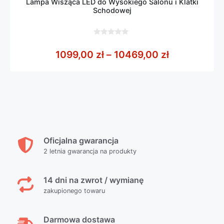
Lampa Wisząca LED do Wysokiego Salonu i Klatki
Schodowej
0
z
Zakres cen:
1099,00
zł
–
10469,00
zł
5
Oficjalna gwarancja
2 letnia gwarancja na produkty
14 dni na zwrot / wymianę
zakupionego towaru
Darmowa dostawa