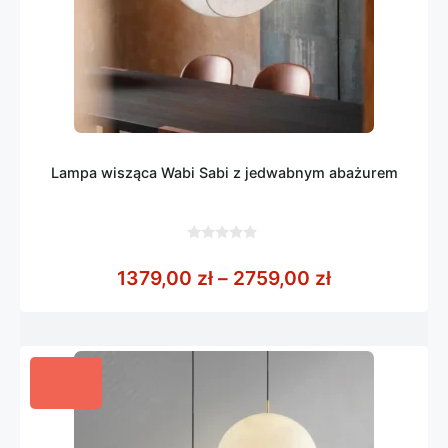
Lampa wisząca Wabi Sabi z jedwabnym abażurem
0
z
Zakres cen: 
1379,00
zł
–
2759,00
zł
5