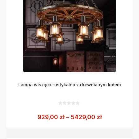
Lampa wisząca rustykalna z drewnianym kołem
0
z
Zakres cen: 
929,00
zł
–
5429,00
zł
5