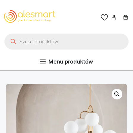
Przejdź do treści
Wyszukiwarka produktów
Menu produktów