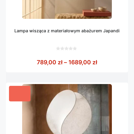
Lampa wisząca z materiałowym abażurem Japandi
0
z
Zakres cen: o
789,00
zł
–
1689,00
zł
5