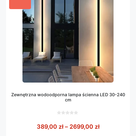
Zewnętrzna wodoodporna lampa ścienna LED 30-240
cm
0
z
Zakres cen: 
389,00
zł
–
2699,00
zł
5