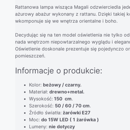
Rattanowa lampa wisząca Magali odzwierciedla jed
ażurowy abażur wykonany z rattanu. Dzięki takiej k
wkomponuje się we wnętrza orientalne i boho.
Decydując się na ten model oświetlenia nie tylko o
nada wnętrzom niepowtarzalnego wyglądu i elegancj
Oświetlenie doskonale prezentuje się pojedynczo o
pomieszczeń.
Informacje o produkcie:
Kolor:
beżowy / czarny.
Materiał:
drewno+metal.
Wysokość:
150 cm
.
Szerokość:
50 / 60 / 70 cm
.
Źródło światła:
żarówki E27
Moc:
do 15W LED ( 1 żarówka )
Lumeny:
nie dotyczy