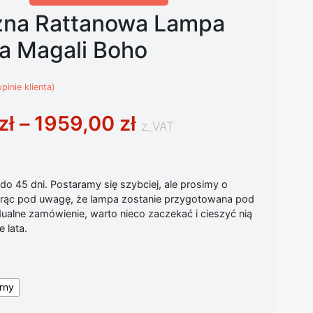
zna Rattanowa Lampa
a Magali Boho
pinie klienta)
Zakres cen: od 99
zł
–
1959,00
zł
z_VAT
o 45 dni. Postaramy się szybciej, ale prosimy o
iorąc pod uwagę, że lampa zostanie przygotowana pod
ualne zamówienie, warto nieco zaczekać i cieszyć nią
 lata.
rny