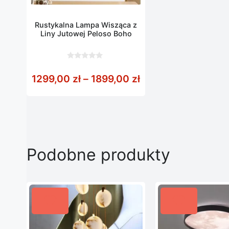
Rustykalna Lampa Wisząca z
Liny Jutowej Peloso Boho
0
z
Zakres cen: od 129
1299,00
zł
–
1899,00
zł
5
Podobne produkty