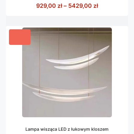
z
Zakres cen: 
929,00
zł
–
5429,00
zł
5
Lampa wisząca LED z łukowym kloszem