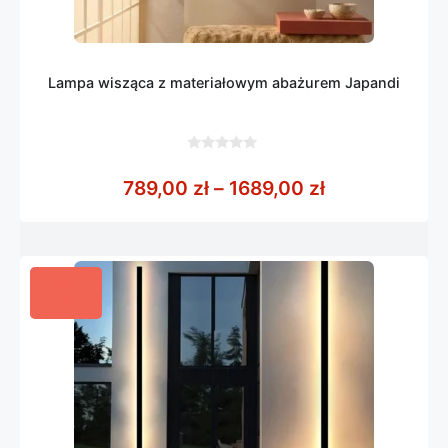
Lampa wisząca z materiałowym abażurem Japandi
0
z
Zakres cen: o
789,00
zł
–
1689,00
zł
5