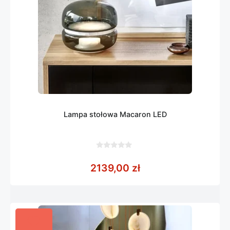
Lampa stołowa Macaron LED
0
z
2139,00
zł
5