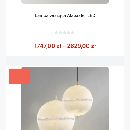
Lampa wisząca Alabaster LED
0
z
Zakres cen: 
1747,00
zł
–
2629,00
zł
5