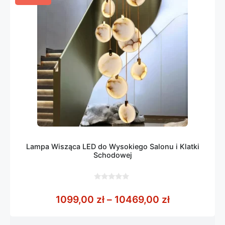
Lampa Wisząca LED do Wysokiego Salonu i Klatki
Schodowej
0
z
Zakres cen:
1099,00
zł
–
10469,00
zł
5