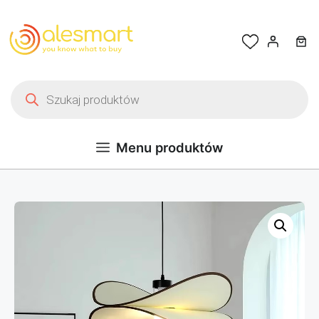
Przejdź do treści
Wyszukiwarka produktów
Menu produktów