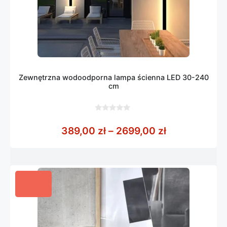
Zewnętrzna wodoodporna lampa ścienna LED 30-240
cm
0
z
Zakres cen: 
389,00
zł
–
2699,00
zł
5