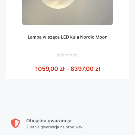
Lampa wisząca LED kula Nordic Moon
0
z
Zakres cen: 
1059,00
zł
–
8397,00
zł
5
Oficjalna gwarancja
2 letnia gwarancja na produkty