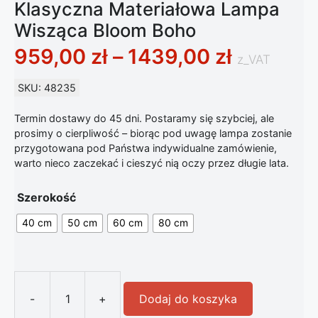
Klasyczna Materiałowa Lampa
Wisząca Bloom Boho
Zakres c
959,00
zł
–
1439,00
zł
z_VAT
SKU: 48235
Termin dostawy do 45 dni. Postaramy się szybciej, ale
prosimy o cierpliwość – biorąc pod uwagę lampa zostanie
przygotowana pod Państwa indywidualne zamówienie,
warto nieco zaczekać i cieszyć nią oczy przez długie lata.
Szerokość
40 cm
50 cm
60 cm
80 cm
-
+
Dodaj do koszyka
ilość Klasyczna Materiałowa Lampa