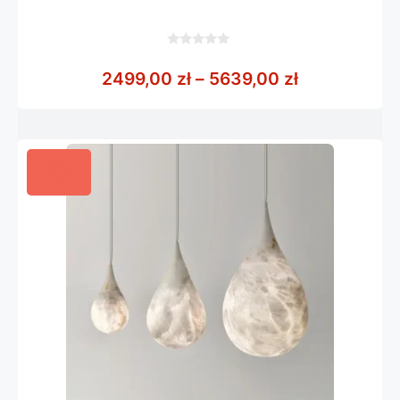
0
z
Zakres cen:
2499,00
zł
–
5639,00
zł
5