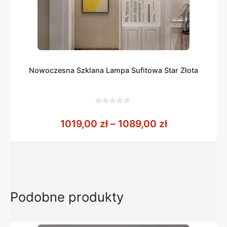
Nowoczesna Szklana Lampa Sufitowa Star Złota
0
z
Zakres cen: 
1019,00
zł
–
1089,00
zł
5
Podobne produkty