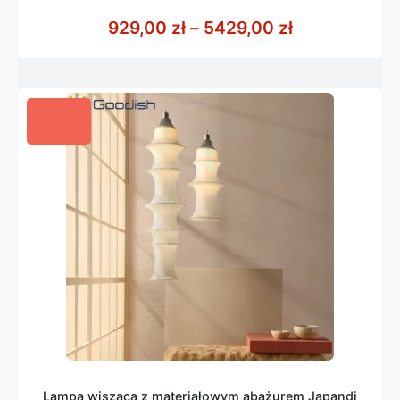
0
z
Zakres cen: 
929,00
zł
–
5429,00
zł
5
Lampa wisząca z materiałowym abażurem Japandi