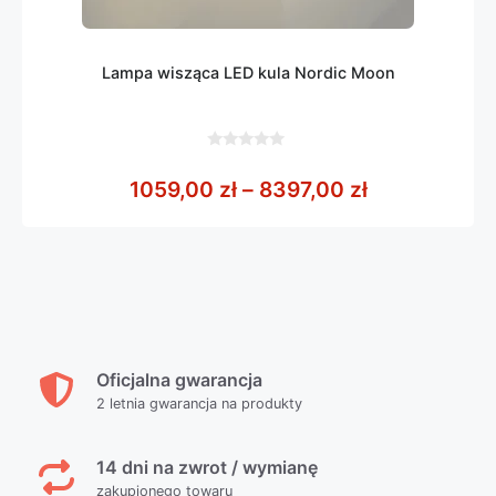
Lampa wisząca LED kula Nordic Moon
0
z
Zakres cen: 
1059,00
zł
–
8397,00
zł
5
Oficjalna gwarancja
2 letnia gwarancja na produkty
14 dni na zwrot / wymianę
zakupionego towaru