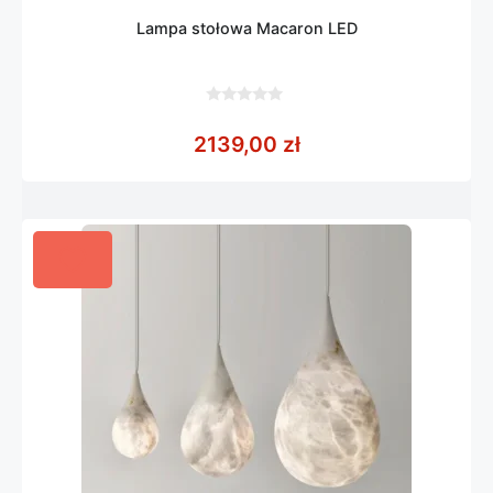
Lampa stołowa Macaron LED
0
z
2139,00
zł
5