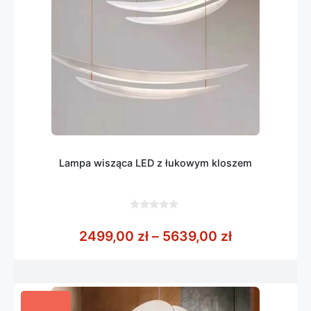
Lampa wisząca LED z łukowym kloszem
0
z
Zakres cen:
2499,00
zł
–
5639,00
zł
5