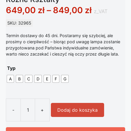
Zakres ce
649,00
zł
–
849,00
zł
z_VAT
SKU: 32965
Termin dostawy do 45 dni. Postaramy się szybciej, ale
prosimy o cierpliwość – biorąc pod uwagę lampa zostanie
przygotowana pod Państwa indywidualne zamówienie,
warto nieco zaczekać i cieszyć nią oczy przez długie lata.
Typ
A
B
C
D
E
F
G
-
+
Dodaj do koszyka
ilość Klasyczna Lampa Ścienna Złota