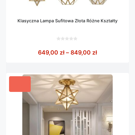
Klasyczna Lampa Sufitowa Złota Różne Kształty
0
z
Zakres cen: o
649,00
zł
–
849,00
zł
5