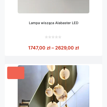
Lampa wisząca Alabaster LED
0
z
Zakres cen: 
1747,00
zł
–
2629,00
zł
5