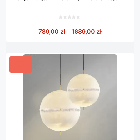
0
z
Zakres cen: o
789,00
zł
–
1689,00
zł
5