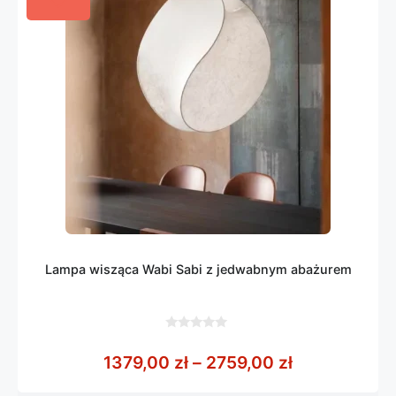
Lampa wisząca Wabi Sabi z jedwabnym abażurem
0
z
Zakres cen: 
1379,00
zł
–
2759,00
zł
5