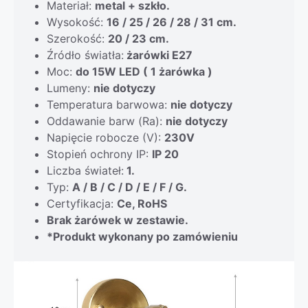
Materiał:
metal + szkło.
Wysokość:
16 / 25 / 26 / 28 / 31 cm.
Szerokość:
20 / 23 cm.
Źródło światła:
żarówki E27
Moc:
do 15W LED ( 1 żarówka )
Lumeny:
nie dotyczy
Temperatura barwowa:
nie dotyczy
Oddawanie barw (Ra):
nie dotyczy
Napięcie robocze (V):
230V
Stopień ochrony IP:
IP 20
Liczba świateł:
1.
Typ:
A / B / C / D / E / F / G.
Certyfikacja:
Ce, RoHS
Brak żarówek w zestawie.
*Produkt wykonany po zamówieniu