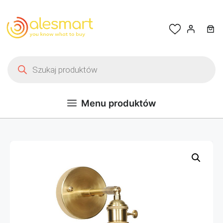
Przejdź do treści
Wyszukiwarka produktów
Menu produktów