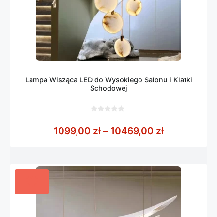
Lampa Wisząca LED do Wysokiego Salonu i Klatki
Schodowej
0
z
Zakres cen:
1099,00
zł
–
10469,00
zł
5