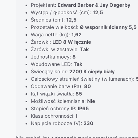
Projektant:
Edward Barber & Jay Osgerby
Występ / głębokość (cm):
12,5
Średnica (cm):
12,5
Pozostałe wielkości:
Ø wspornik ścienny 5,5 
Waga netto (kg):
1,62
Żarówki:
LED 8 W łącznie
Żarówki w zestawie:
Tak
Jednostka mocy:
8
Wbudowane LED:
Tak
Świecący kolor:
2700 K ciepły biały
Całościowy strumień świetlny (w lumenach):
Oddawanie barw (Ra):
80
Kąt wiązki światła:
85
Możliwość ściemniania:
Nie
Stopień ochrony IP:
IP65
Klasa ochronności:
I
Napięcie robocze (V):
230
Nie czekaj, by wzbogacić swoją przestrzeń zewnętr