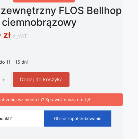
t zewnętrzny FLOS Bellhop
 ciemnobrązowy
0
zł
z_VAT
 do 11 – 16 dni
+
Dodaj do koszyka
 zewnętrzny FLOS Bellhop 2700 K ciemnobrązowy
otrzebujesz montażu? Sprawdź naszą ofertę!
odukt?
Oblicz zapotrzebowanie
i