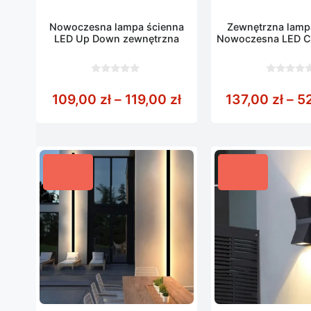
Nowoczesna lampa ścienna
Zewnętrzna lamp
LED Up Down zewnętrzna
Nowoczesna LED Cz
0
0
z
z
Zakres cen: od 109,0
109,00
zł
–
119,00
zł
137,00
zł
–
5
5
5