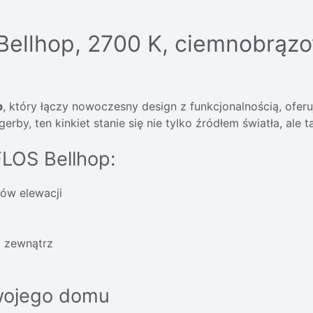
Bellhop, 2700 K, ciemnobrązow
p
, który łączy nowoczesny design z funkcjonalnością, ofer
by, ten kinkiet stanie się nie tylko źródłem światła, ale 
FLOS Bellhop:
ów elewacji
a zewnątrz
Twojego domu