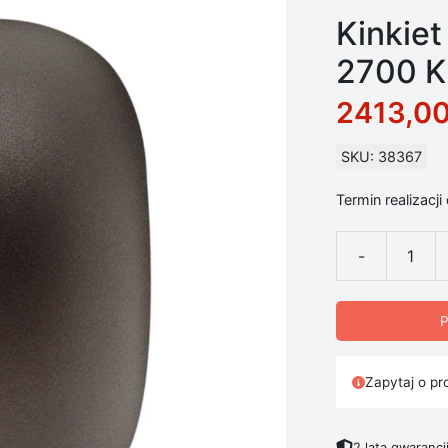
Kinkie
2700 K
2413,0
SKU: 38367
Termin realizacji
-
ilość Kinkiet
P
Zapytaj o pr
2 lata gwarancj