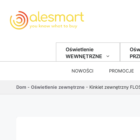
Przejdź do treści
Oświetlenie
Oświ
WEWNĘTRZNE
PR
NOWOŚCI
PROMOCJE
Dom
-
Oświetlenie zewnętrzne
-
Kinkiet zewnętrzny FL