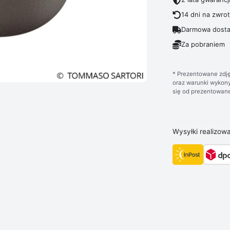
14 dni na zwro
Darmowa dosta
Za pobraniem
* Prezentowane zdję
oraz warunki wykony
się od prezentowane
Wysyłki realizow