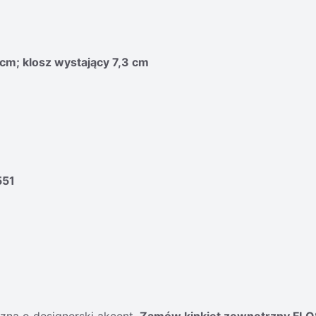
cm; klosz wystający 7,3 cm
551
zną o designerski akcent.
Zamów kinkiet zewnętrzny FLO