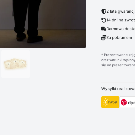
2 lata gwarancj
14 dni na zwro
Darmowa dosta
Za pobraniem
* Prezentowane zdję
oraz warunki wykony
się od prezentowane
Wysyłki realizow