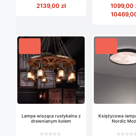
z
z
2139,00
zł
1099,00
5
5
10469,0
Lampa wisząca rustykalna z
Księżycowa lampa
drewnianym kołem
Nordic Mo