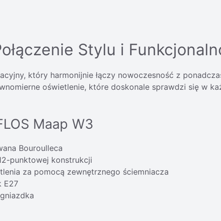
łączenie Stylu i Funkcjonaln
cyjny, który harmonijnie łączy nowoczesność z ponadcza
 równomierne oświetlenie, które doskonale sprawdzi się w
u FLOS Maap W3
wana Bouroulleca
12-punktowej konstrukcji
tlenia za pomocą zewnętrznego ściemniacza
k E27
 gniazdka