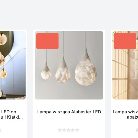
 LED do
Lampa wisząca Alabaster LED
Lampa wisz
 i Klatki
abaż
ej
0
0