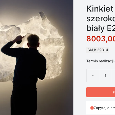
Kinkie
szerok
biały E
8003,0
SKU: 39314
Termin realizacji
-
ilość Kinkiet
P
Zapytaj o pr