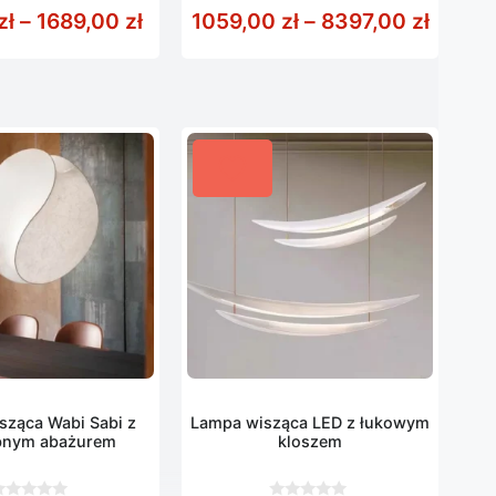
z
od 1747,00 zł do 2629,00 zł
Zakres cen: od 789,00 zł do 1689,
Zakres
zł
–
1689,00
zł
1059,00
zł
–
8397,00
zł
5
sząca Wabi Sabi z
Lampa wisząca LED z łukowym
bnym abażurem
kloszem