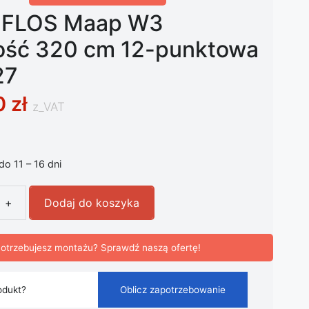
t FLOS Maap W3
ość 320 cm 12-punktowa
27
0
zł
z_VAT
 do 11 – 16 dni
+
Dodaj do koszyka
 FLOS Maap W3 szerokość 320 cm 12-punktowa biały E27
otrzebujesz montażu? Sprawdź naszą ofertę!
odukt?
Oblicz zapotrzebowanie