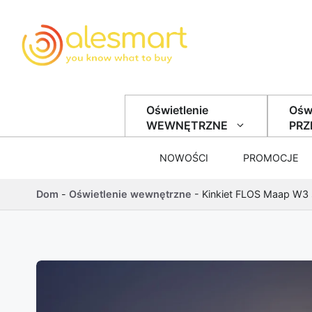
Przejdź do treści
Oświetlenie
Oświ
WEWNĘTRZNE
PR
NOWOŚCI
PROMOCJE
Dom
-
Oświetlenie wewnętrzne
-
Kinkiet FLOS Maap W3 