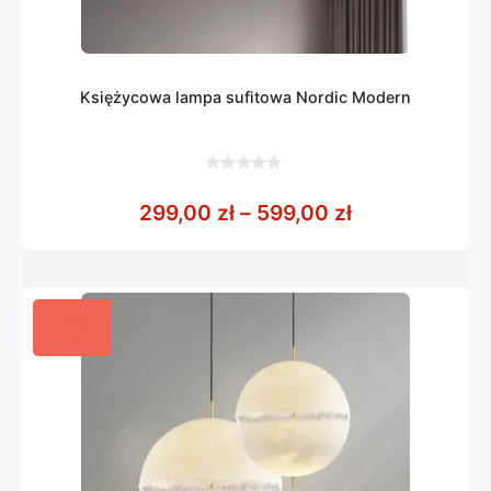
Księżycowa lampa sufitowa Nordic Modern
0
z
Zakres cen: o
299,00
zł
–
599,00
zł
5