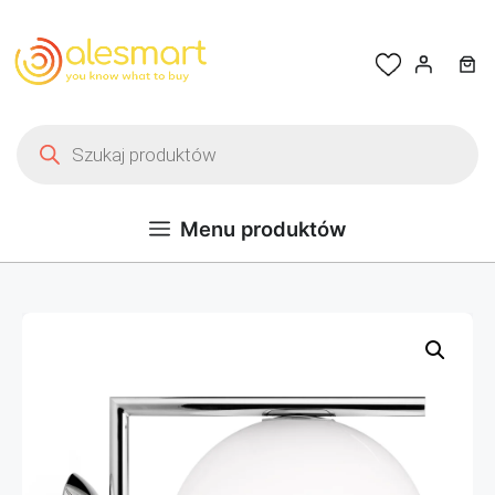
Przejdź do treści
Wyszukiwarka produktów
Menu produktów