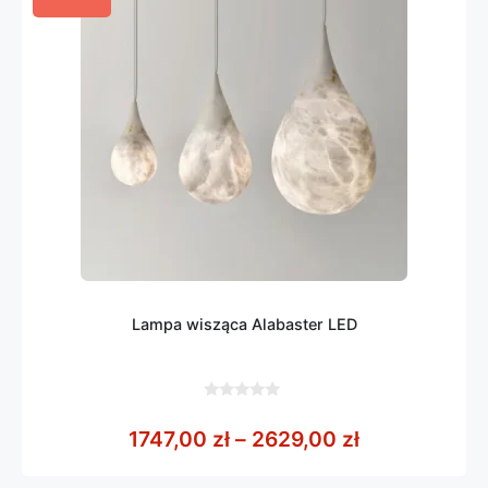
Lampa wisząca Alabaster LED
0
z
Zakres cen: 
1747,00
zł
–
2629,00
zł
5