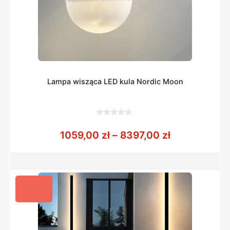
Lampa wisząca LED kula Nordic Moon
0
z
Zakres cen: 
1059,00
zł
–
8397,00
zł
5