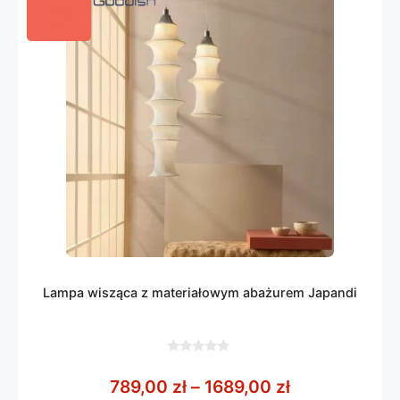
Lampa wisząca z materiałowym abażurem Japandi
0
z
Zakres cen: o
789,00
zł
–
1689,00
zł
5