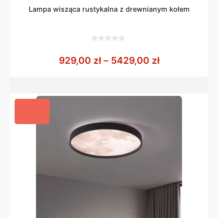
Lampa wisząca rustykalna z drewnianym kołem
0
z
Zakres cen: 
929,00
zł
–
5429,00
zł
5