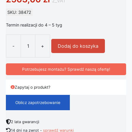
z_VAT
SKU: 38472
Termin realizacji do 4 – 5 tyg
-
+
Dodaj do koszyka
ilość Kinkiet FLOS IC C/W1 chrom Ø
Potrzebujesz montażu? Sprawdź naszą ofertę!
Zapytaj o produkt?
Oblicz zapotrzebowanie
2 lata gwarancji
14 dni na zwrot -
sprawdź warunki