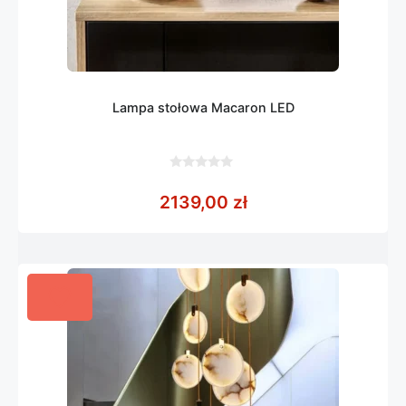
Lampa stołowa Macaron LED
0
z
2139,00
zł
5