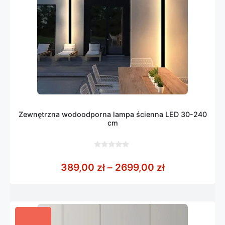
Zewnętrzna wodoodporna lampa ścienna LED 30-240
cm
0
z
Zakres cen: 
389,00
zł
–
2699,00
zł
5