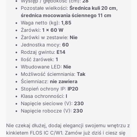
Występ / głębokość (cm):
28
Pozostałe wielkości:
Średnica kuli 20 cm,
średnica mocowania ściennego 11 cm
Waga netto (kg):
1,85
Żarówki:
1 x 60 W
Żarówki w zestawie:
Nie
Jednostka mocy:
60
Rodzaj gwintu:
E14
Ilość żarówek:
1
Wbudowane LED:
Nie
Możliwość ściemniania:
Tak
Ściemniacz:
nie zawiera
Stopień ochrony IP:
IP20
Klasa ochronności:
I
Napięcie sieciowe (V):
230
Napięcie robocze (V):
230
Nie czekaj dłużej, dodaj elegancji swojemu wnętrzu z
kinkietem FLOS IC C/W1. Zamów już dziś i ciesz się