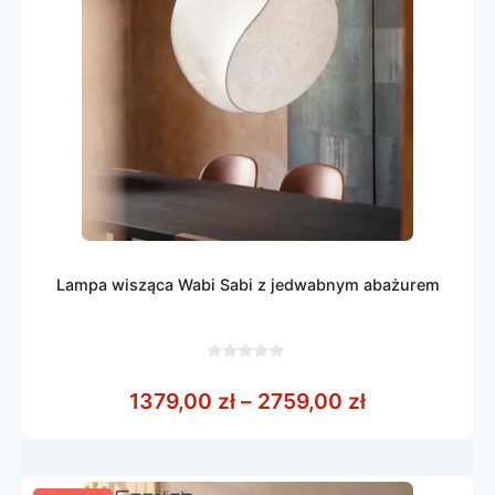
Lampa wisząca Wabi Sabi z jedwabnym abażurem
0
z
Zakres cen: 
1379,00
zł
–
2759,00
zł
5