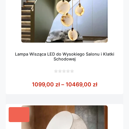
Lampa Wisząca LED do Wysokiego Salonu i Klatki
Schodowej
0
z
Zakres cen:
1099,00
zł
–
10469,00
zł
5