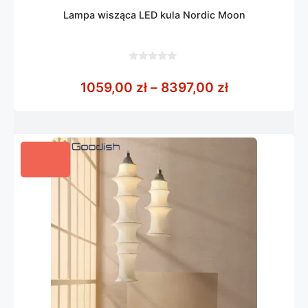
Lampa wisząca LED kula Nordic Moon
0
z
Zakres cen: 
1059,00
zł
–
8397,00
zł
5