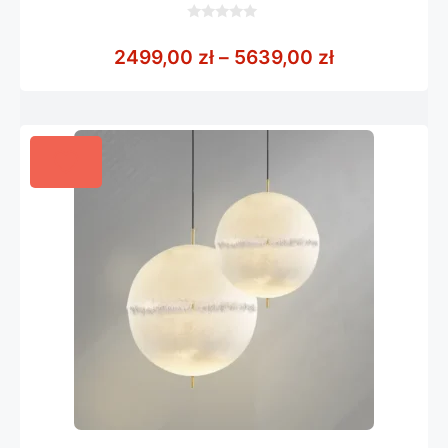
0
z
Zakres cen:
2499,00
zł
–
5639,00
zł
5