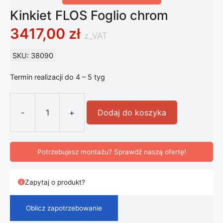
Kinkiet FLOS Foglio chrom
3417,00
zł
z_VAT
SKU: 38090
Termin realizacji do 4 – 5 tyg
-
+
Dodaj do koszyka
ilość Kinkiet FLOS Foglio chrom
Potrzebujesz montażu? Sprawdź naszą ofertę!
Zapytaj o produkt?
Oblicz zapotrzebowanie