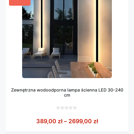
Zewnętrzna wodoodporna lampa ścienna LED 30-240
cm
0
z
Zakres cen: 
389,00
zł
–
2699,00
zł
5