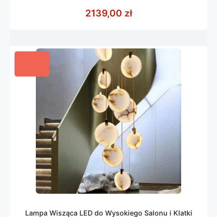
0
z
2139,00
zł
5
Lampa Wisząca LED do Wysokiego Salonu i Klatki