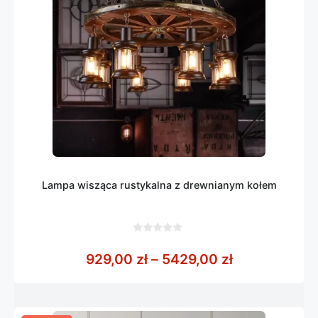
Lampa wisząca rustykalna z drewnianym kołem
0
z
Zakres cen: 
929,00
zł
–
5429,00
zł
5