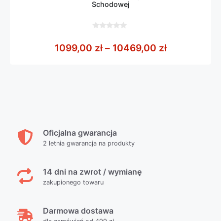
Schodowej
0
z
Zakres cen:
1099,00
zł
–
10469,00
zł
5
Oficjalna gwarancja
2 letnia gwarancja na produkty
14 dni na zwrot / wymianę
zakupionego towaru
Darmowa dostawa