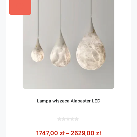
Lampa wisząca Alabaster LED
0
z
Zakres cen: 
1747,00
zł
–
2629,00
zł
5