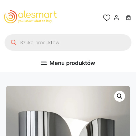
Przejdź do treści
Wyszukiwarka produktów
Menu produktów