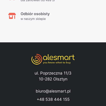
dla zamówień od 499 zł
Odbiór osobisty
w naszym sklepie
ul. Poprzeczna 11/3
10-282 Olsztyn
biuro@alesmart.pl
+48 538 444 155