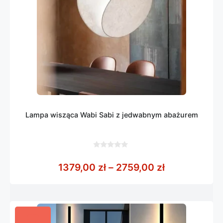
Lampa wisząca Wabi Sabi z jedwabnym abażurem
0
z
Zakres cen: 
1379,00
zł
–
2759,00
zł
5