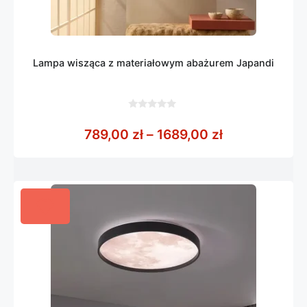
Lampa wisząca z materiałowym abażurem Japandi
0
z
Zakres cen: o
789,00
zł
–
1689,00
zł
5