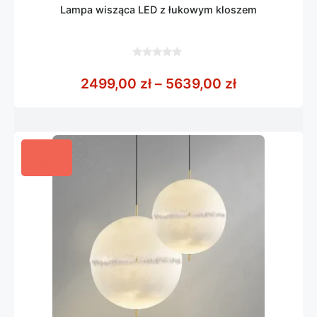
Lampa wisząca LED z łukowym kloszem
0
z
Zakres cen:
2499,00
zł
–
5639,00
zł
5