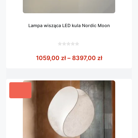
Lampa wisząca LED kula Nordic Moon
0
z
Zakres cen: 
1059,00
zł
–
8397,00
zł
5