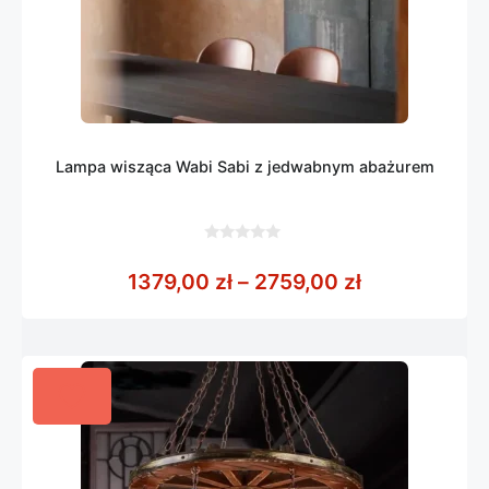
Lampa wisząca Wabi Sabi z jedwabnym abażurem
0
z
Zakres cen: 
1379,00
zł
–
2759,00
zł
5