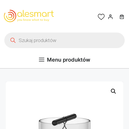
Przejdź do treści
Wyszukiwarka produktów
Menu produktów