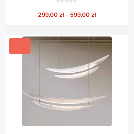
0
z
Zakres cen: o
299,00
zł
–
599,00
zł
5