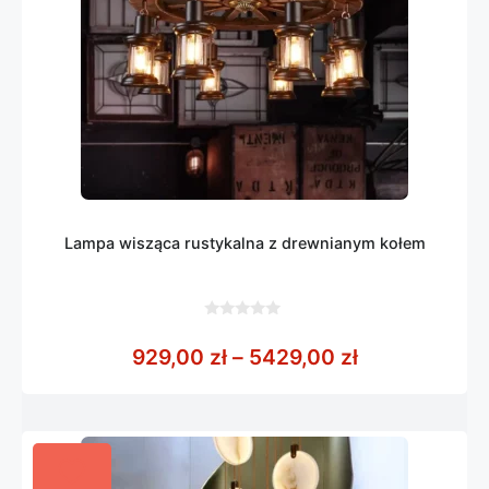
Lampa wisząca rustykalna z drewnianym kołem
0
z
Zakres cen: 
929,00
zł
–
5429,00
zł
5