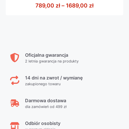
z
Zakres cen: o
789,00
zł
–
1689,00
zł
5
Oficjalna gwarancja
2 letnia gwarancja na produkty
14 dni na zwrot / wymianę
zakupionego towaru
Darmowa dostawa
dla zamówień od 499 zł
Odbiór osobisty