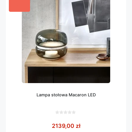
Lampa stołowa Macaron LED
0
z
2139,00
zł
5