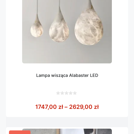
Lampa wisząca Alabaster LED
0
z
Zakres cen: 
1747,00
zł
–
2629,00
zł
5