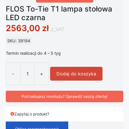
FLOS To-Tie T1 lampa stołowa
LED czarna
2563,00
zł
z_VAT
SKU: 39194
Termin realizacji do 4 – 5 tyg
-
+
Dodaj do koszyka
ilość FLOS To-Tie T1 lampa stołowa
Potrzebujesz montażu? Sprawdź naszą ofertę!
Zapytaj o produkt?
Oblicz zapotrzebowanie