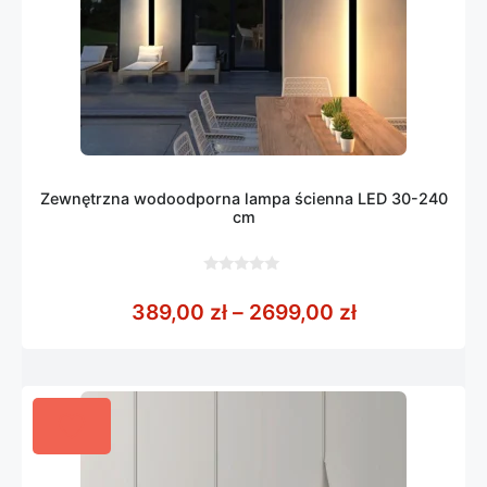
Zewnętrzna wodoodporna lampa ścienna LED 30-240
cm
0
z
Zakres cen: 
389,00
zł
–
2699,00
zł
5