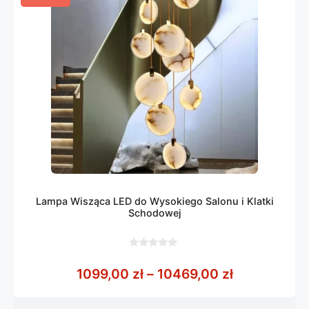
Lampa Wisząca LED do Wysokiego Salonu i Klatki
Schodowej
0
z
Zakres cen:
1099,00
zł
–
10469,00
zł
5