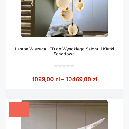
Lampa Wisząca LED do Wysokiego Salonu i Klatki
Schodowej
0
z
Zakres cen:
1099,00
zł
–
10469,00
zł
5