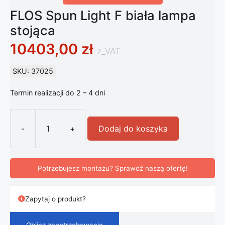
FLOS Spun Light F biała lampa
stojąca
10403,00
zł
z_VAT
SKU: 37025
Termin realizacji do 2 – 4 dni
-
+
Dodaj do koszyka
ilość FLOS Spun Light F biała lampa 
Potrzebujesz montażu? Sprawdź naszą ofertę!
Zapytaj o produkt?
Oblicz zapotrzebowanie