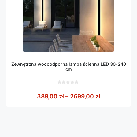
Zewnętrzna wodoodporna lampa ścienna LED 30-240
cm
0
z
Zakres cen: 
389,00
zł
–
2699,00
zł
5