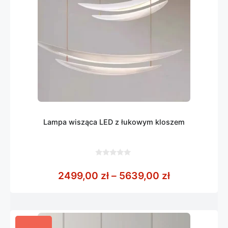
Lampa wisząca LED z łukowym kloszem
0
z
Zakres cen:
2499,00
zł
–
5639,00
zł
5