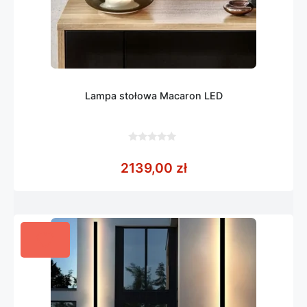
Lampa stołowa Macaron LED
0
z
2139,00
zł
5