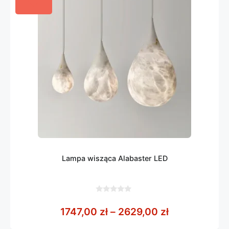
Lampa wisząca Alabaster LED
0
z
Zakres cen: 
1747,00
zł
–
2629,00
zł
5