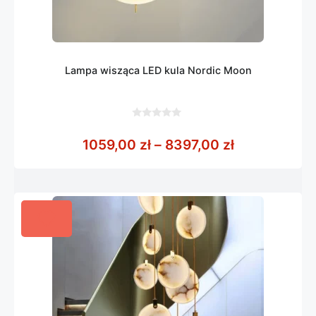
Lampa wisząca LED kula Nordic Moon
0
z
Zakres cen: 
1059,00
zł
–
8397,00
zł
5