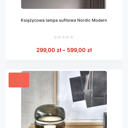
Księżycowa lampa sufitowa Nordic Modern
0
z
Zakres cen: o
299,00
zł
–
599,00
zł
5