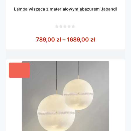
Lampa wisząca z materiałowym abażurem Japandi
0
z
Zakres cen: o
789,00
zł
–
1689,00
zł
5