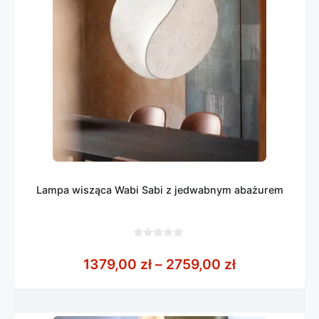
Lampa wisząca Wabi Sabi z jedwabnym abażurem
0
z
Zakres cen: 
1379,00
zł
–
2759,00
zł
5