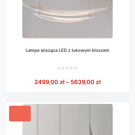
Lampa wisząca LED z łukowym kloszem
0
z
Zakres cen:
2499,00
zł
–
5639,00
zł
5