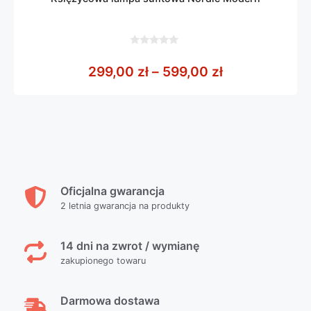
0
z
Zakres cen: o
299,00
zł
–
599,00
zł
5
Oficjalna gwarancja
2 letnia gwarancja na produkty
14 dni na zwrot / wymianę
zakupionego towaru
Darmowa dostawa