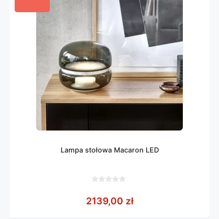
Lampa stołowa Macaron LED
0
z
2139,00
zł
5