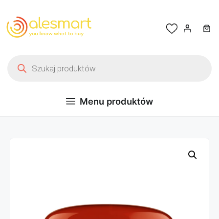
Przejdź do treści
Wyszukiwarka produktów
Menu produktów