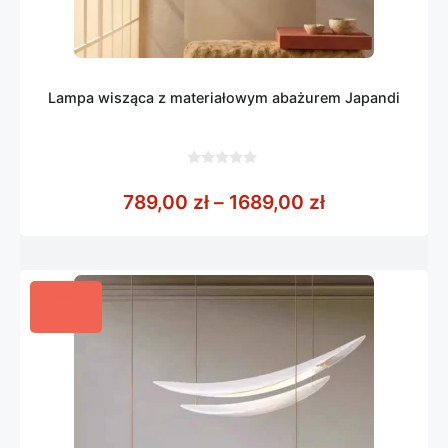
Lampa wisząca z materiałowym abażurem Japandi
0
z
Zakres cen: o
789,00
zł
–
1689,00
zł
5