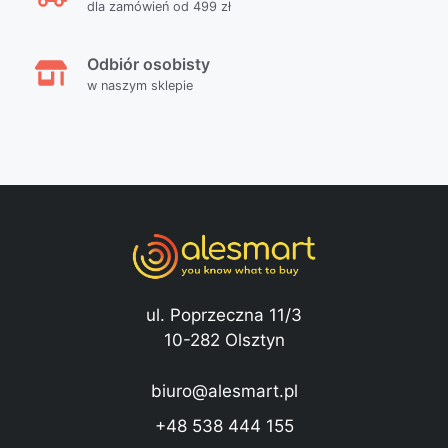
dla zamówień od 499 zł
Odbiór osobisty
w naszym sklepie
ul. Poprzeczna 11/3
10-282 Olsztyn
biuro@alesmart.pl
+48 538 444 155