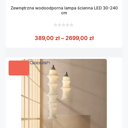
Zewnętrzna wodoodporna lampa ścienna LED 30-240
cm
0
z
Zakres cen: 
389,00
zł
–
2699,00
zł
5