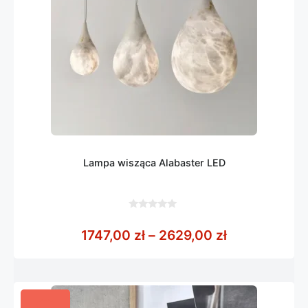
Lampa wisząca Alabaster LED
0
z
Zakres cen: 
1747,00
zł
–
2629,00
zł
5