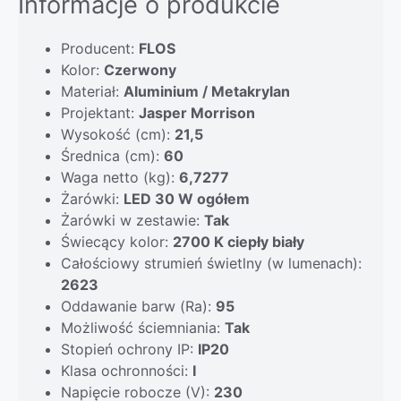
Informacje o produkcie
Producent:
FLOS
Kolor:
Czerwony
Materiał:
Aluminium / Metakrylan
Projektant:
Jasper Morrison
Wysokość (cm):
21,5
Średnica (cm):
60
Waga netto (kg):
6,7277
Żarówki:
LED 30 W ogółem
Żarówki w zestawie:
Tak
Świecący kolor:
2700 K ciepły biały
Całościowy strumień świetlny (w lumenach):
2623
Oddawanie barw (Ra):
95
Możliwość ściemniania:
Tak
Stopień ochrony IP:
IP20
Klasa ochronności:
I
Napięcie robocze (V):
230