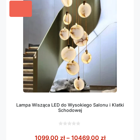
Lampa Wisząca LED do Wysokiego Salonu i Klatki
Schodowej
0
z
Zakres cen:
1099,00
zł
–
10469,00
zł
5