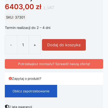
6403,00
zł
z_VAT
SKU: 37301
Termin realizacji do 2 – 4 dni
-
+
Dodaj do koszyka
ilość FLOS Smithfield C lampa sufi
Potrzebujesz montażu? Sprawdź naszą ofertę!
Zapytaj o produkt?
Oblicz zapotrzebowanie
2 lata gwarancji