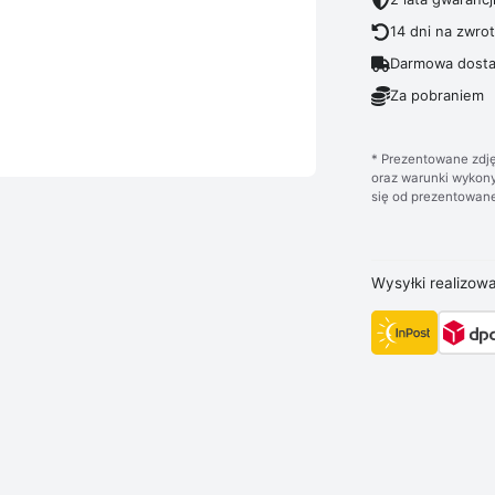
14 dni na zwro
Darmowa dosta
Za pobraniem
* Prezentowane zdję
oraz warunki wykony
się od prezentowane
Wysyłki realizow