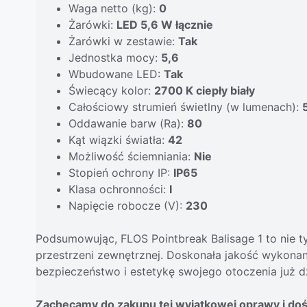
Waga netto (kg):
0
Żarówki:
LED 5,6 W łącznie
Żarówki w zestawie:
Tak
Jednostka mocy:
5,6
Wbudowane LED:
Tak
Świecący kolor:
2700 K ciepły biały
Całościowy strumień świetlny (w lumenach):
Oddawanie barw (Ra):
80
Kąt wiązki światła:
42
Możliwość ściemniania:
Nie
Stopień ochrony IP:
IP65
Klasa ochronności:
I
Napięcie robocze (V):
230
Podsumowując, FLOS Pointbreak Balisage 1 to nie ty
przestrzeni zewnętrznej. Doskonała jakość wykonan
bezpieczeństwo i estetykę swojego otoczenia już dz
Zachęcamy do zakupu tej wyjątkowej oprawy i do