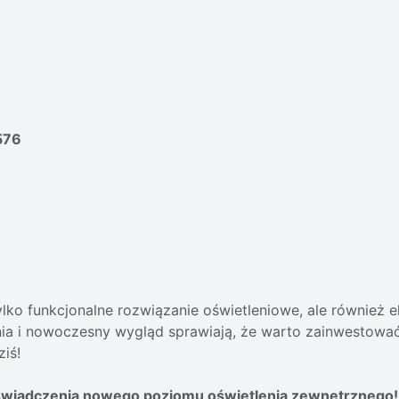
576
lko funkcjonalne rozwiązanie oświetleniowe, ale również e
ia i nowoczesny wygląd sprawiają, że warto zainwestować 
iś!
świadczenia nowego poziomu oświetlenia zewnętrznego!