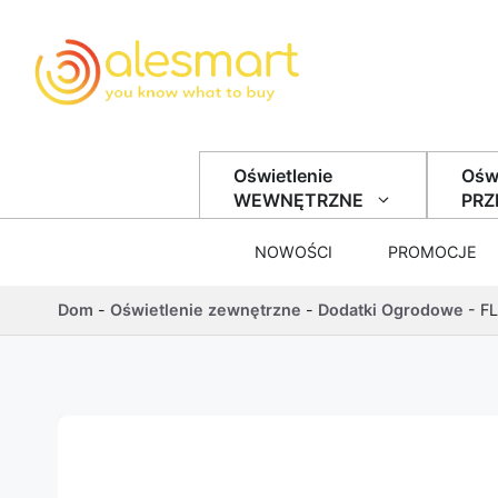
Przejdź do treści
Oświetlenie
Oświ
WEWNĘTRZNE
PR
NOWOŚCI
PROMOCJE
Dom
-
Oświetlenie zewnętrzne
-
Dodatki Ogrodowe
-
FL