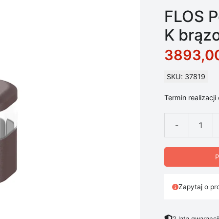
FLOS P
K brąz
3893,0
SKU: 37819
Termin realizacji
-
ilość FLOS Po
P
Zapytaj o pr
2 lata gwarancj