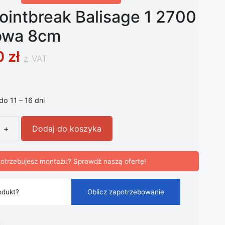
ointbreak Balisage 1 2700
owa 8cm
0
zł
z_VAT
 do 11 – 16 dni
+
Dodaj do koszyka
intbreak Balisage 1 2700 K brązowa 8cm
otrzebujesz montażu? Sprawdź naszą ofertę!
odukt?
Oblicz zapotrzebowanie
i