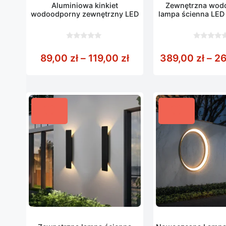
Aluminiowa kinkiet
Zewnętrzna wod
wodoodporny zewnętrzny LED
lampa ścienna LED
0
0
z
z
Zakres cen: od 89,00
89,00
zł
–
119,00
zł
389,00
zł
–
2
5
5