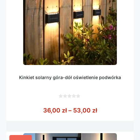
Kinkiet solarny góra-dół oświetlenie podwórka
0
z
Zakres cen: od
36,00
zł
–
53,00
zł
5