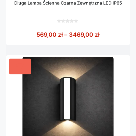
Długa Lampa Ścienna Czarna Zewnętrzna LED IP65
0
z
Zakres cen: 
569,00
zł
–
3469,00
zł
5