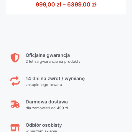
z
Zakres cen: 
999,00
zł
–
6399,00
zł
5
Oficjalna gwarancja
2 letnia gwarancja na produkty
14 dni na zwrot / wymianę
zakupionego towaru
Darmowa dostawa
dla zamówień od 499 zł
Odbiór osobisty
w naszym sklepie