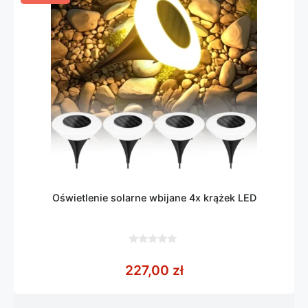
Oświetlenie solarne wbijane 4x krążek LED
0
z
227,00
zł
5