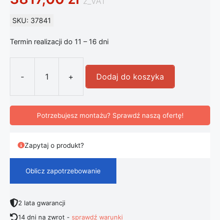
z_VAT
SKU: 37841
Termin realizacji do 11 – 16 dni
-
+
Dodaj do koszyka
ilość FLOS Pointbreak Balisage 1 27
Potrzebujesz montażu? Sprawdź naszą ofertę!
Zapytaj o produkt?
Oblicz zapotrzebowanie
2 lata gwarancji
14 dni na zwrot -
sprawdź warunki