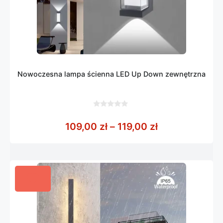
Nowoczesna lampa ścienna LED Up Down zewnętrzna
0
z
Zakres cen: od
109,00
zł
–
119,00
zł
5