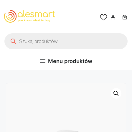
Przejdź do treści
Wyszukiwarka produktów
Menu produktów