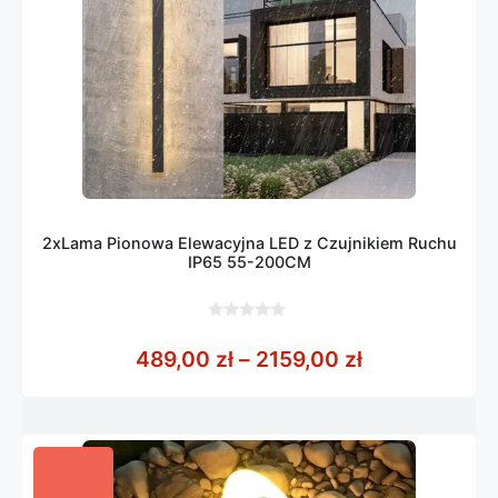
2xLama Pionowa Elewacyjna LED z Czujnikiem Ruchu
IP65 55-200CM
0
z
Zakres cen: 
489,00
zł
–
2159,00
zł
5