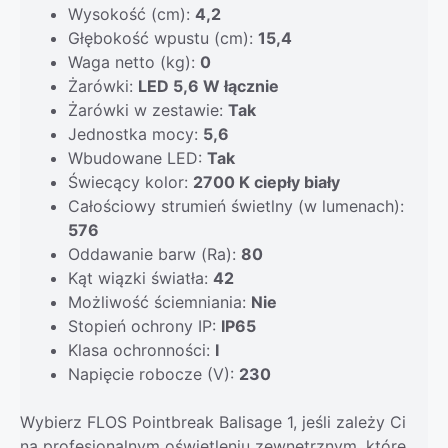
Wysokość (cm):
4,2
Głębokość wpustu (cm):
15,4
Waga netto (kg):
0
Żarówki:
LED 5,6 W łącznie
Żarówki w zestawie:
Tak
Jednostka mocy:
5,6
Wbudowane LED:
Tak
Świecący kolor:
2700 K ciepły biały
Całościowy strumień świetlny (w lumenach):
576
Oddawanie barw (Ra):
80
Kąt wiązki światła:
42
Możliwość ściemniania:
Nie
Stopień ochrony IP:
IP65
Klasa ochronności:
I
Napięcie robocze (V):
230
Wybierz FLOS Pointbreak Balisage 1, jeśli zależy Ci
na profesjonalnym oświetleniu zewnętrznym, które