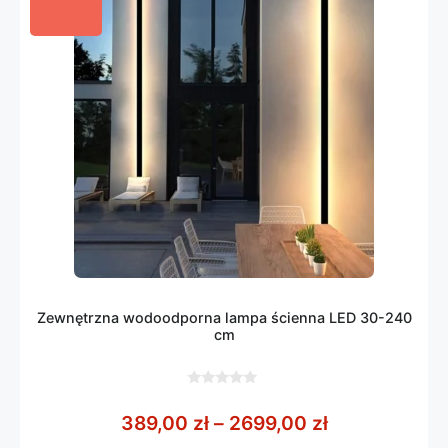
Zewnętrzna wodoodporna lampa ścienna LED 30-240
cm
0
z
Zakres cen: 
389,00
zł
–
2699,00
zł
5