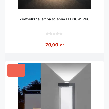
Zewnętrzna lampa ścienna LED 10W IP66
0
z
79,00
zł
5