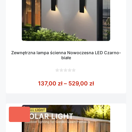
Zewnętrzna lampa ścienna Nowoczesna LED Czarno-
białe
0
z
Zakres cen: o
137,00
zł
–
529,00
zł
5