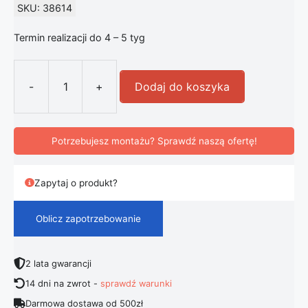
SKU: 38614
Termin realizacji do 4 – 5 tyg
-
+
Dodaj do koszyka
ilość FLOS Pochette kinkiet LED sza
Potrzebujesz montażu? Sprawdź naszą ofertę!
Zapytaj o produkt?
Oblicz zapotrzebowanie
2 lata gwarancji
14 dni na zwrot -
sprawdź warunki
Darmowa dostawa od 500zł