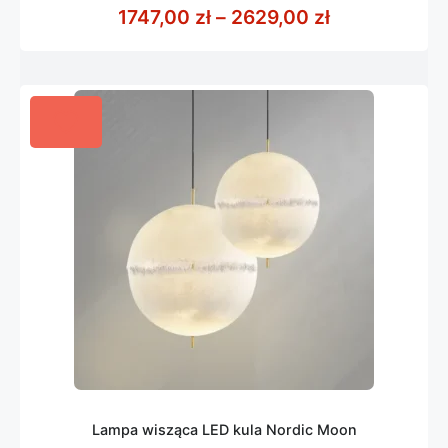
z
Zakres cen: 
1747,00
zł
–
2629,00
zł
5
Lampa wisząca LED kula Nordic Moon