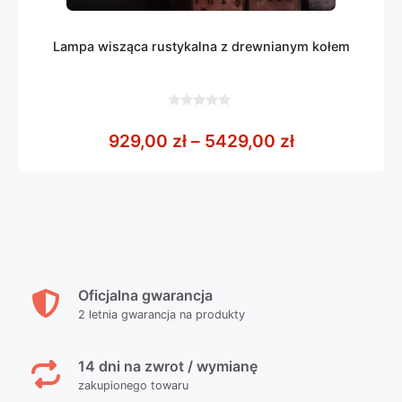
Lampa wisząca rustykalna z drewnianym kołem
0
z
Zakres cen: 
929,00
zł
–
5429,00
zł
5
Oficjalna gwarancja
2 letnia gwarancja na produkty
14 dni na zwrot / wymianę
zakupionego towaru