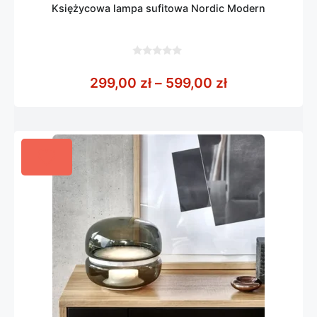
Księżycowa lampa sufitowa Nordic Modern
0
z
Zakres cen: o
299,00
zł
–
599,00
zł
5