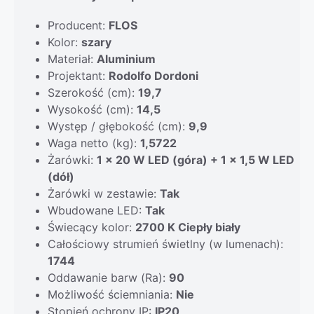
Producent:
FLOS
Kolor:
szary
Materiał:
Aluminium
Projektant:
Rodolfo Dordoni
Szerokość (cm):
19,7
Wysokość (cm):
14,5
Występ / głębokość (cm):
9,9
Waga netto (kg):
1,5722
Żarówki:
1 x 20 W LED (góra) + 1 x 1,5 W LED
(dół)
Żarówki w zestawie:
Tak
Wbudowane LED:
Tak
Świecący kolor:
2700 K Ciepły biały
Całościowy strumień świetlny (w lumenach):
1744
Oddawanie barw (Ra):
90
Możliwość ściemniania:
Nie
Stopień ochrony IP:
IP20