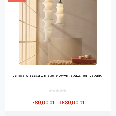
Lampa wisząca z materiałowym abażurem Japandi
0
z
Zakres cen: o
789,00
zł
–
1689,00
zł
5