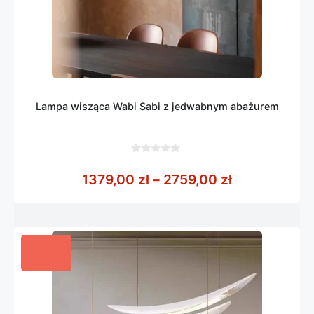
Lampa wisząca Wabi Sabi z jedwabnym abażurem
0
z
Zakres cen: 
1379,00
zł
–
2759,00
zł
5