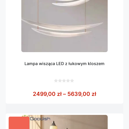
Lampa wisząca LED z łukowym kloszem
0
z
Zakres cen:
2499,00
zł
–
5639,00
zł
5