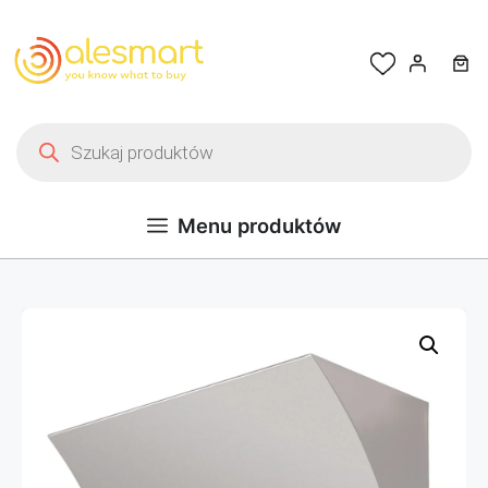
Przejdź do treści
Wyszukiwarka produktów
Menu produktów