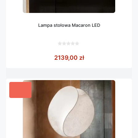
Lampa stołowa Macaron LED
0
z
2139,00
zł
5