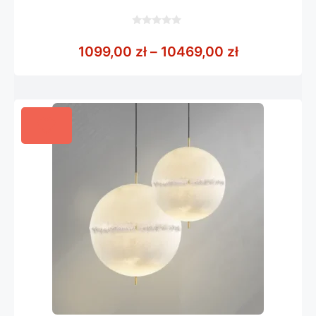
0
z
Zakres cen:
1099,00
zł
–
10469,00
zł
5