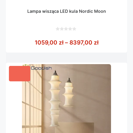
Lampa wisząca LED kula Nordic Moon
0
z
Zakres cen: 
1059,00
zł
–
8397,00
zł
5