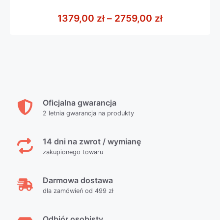
0
z
Zakres cen: 
1379,00
zł
–
2759,00
zł
5
Oficjalna gwarancja
2 letnia gwarancja na produkty
14 dni na zwrot / wymianę
zakupionego towaru
Darmowa dostawa
dla zamówień od 499 zł
Odbiór osobisty