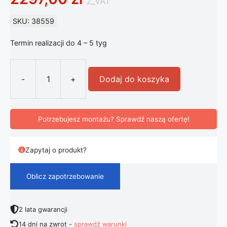
z_VAT
SKU: 38559
Termin realizacji do 4 – 5 tyg
-
+
Dodaj do koszyka
ilość FLOS Parentesi - stojąca lampa
Potrzebujesz montażu? Sprawdź naszą ofertę!
Zapytaj o produkt?
Oblicz zapotrzebowanie
2 lata gwarancji
14 dni na zwrot -
sprawdź warunki