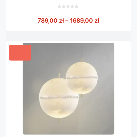
0
z
Zakres cen: o
789,00
zł
–
1689,00
zł
5