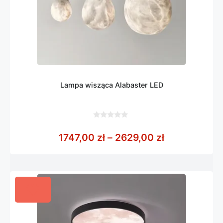
Lampa wisząca Alabaster LED
0
z
Zakres cen: 
1747,00
zł
–
2629,00
zł
5