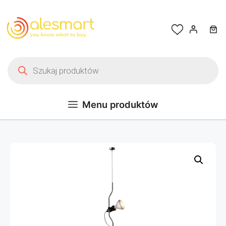
Przejdź do treści
Wyszukiwarka produktów
Menu produktów