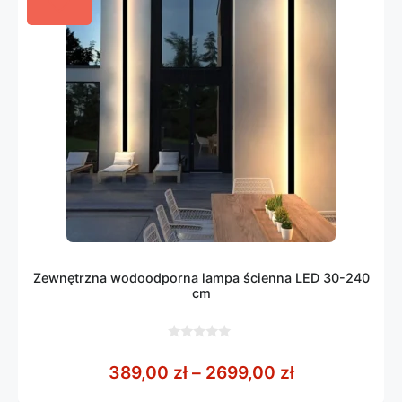
Zewnętrzna wodoodporna lampa ścienna LED 30-240
cm
0
z
Zakres cen: 
389,00
zł
–
2699,00
zł
5