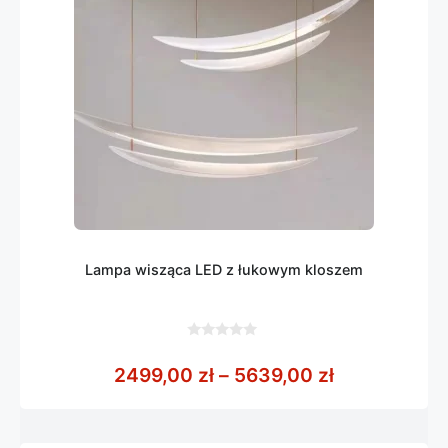
Lampa wisząca LED z łukowym kloszem
0
z
Zakres cen:
2499,00
zł
–
5639,00
zł
5