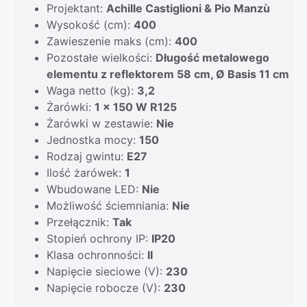
Projektant:
Achille Castiglioni & Pio Manzù
Wysokość (cm):
400
Zawieszenie maks (cm):
400
Pozostałe wielkości:
Długość metalowego
elementu z reflektorem 58 cm, Ø Basis 11 cm
Waga netto (kg):
3,2
Żarówki:
1 x 150 W R125
Żarówki w zestawie:
Nie
Jednostka mocy:
150
Rodzaj gwintu:
E27
Ilość żarówek:
1
Wbudowane LED:
Nie
Możliwość ściemniania:
Nie
Przełącznik:
Tak
Stopień ochrony IP:
IP20
Klasa ochronności:
II
Napięcie sieciowe (V):
230
Napięcie robocze (V):
230