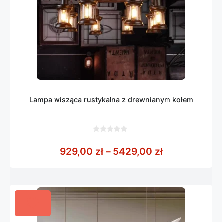
Lampa wisząca rustykalna z drewnianym kołem
0
z
Zakres cen: 
929,00
zł
–
5429,00
zł
5