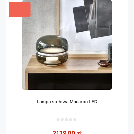
Lampa stołowa Macaron LED
0
z
2139,00
zł
5