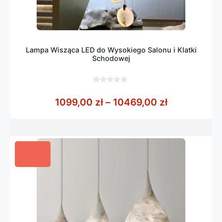
Lampa Wisząca LED do Wysokiego Salonu i Klatki
Schodowej
0
z
Zakres cen:
1099,00
zł
–
10469,00
zł
5