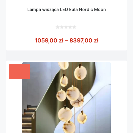
Lampa wisząca LED kula Nordic Moon
0
z
Zakres cen: 
1059,00
zł
–
8397,00
zł
5