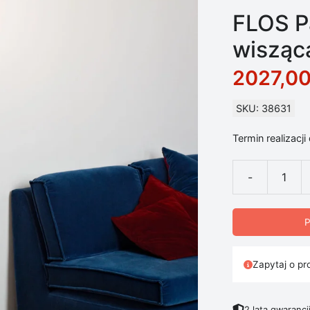
FLOS Pa
wisząc
2027,0
SKU: 38631
Termin realizacji
-
ilość FLOS Par
P
Zapytaj o pr
2 lata gwarancj