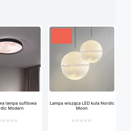
wa lampa sufitowa
Lampa wisząca LED kula Nordic
dic Modern
Moon
0
z