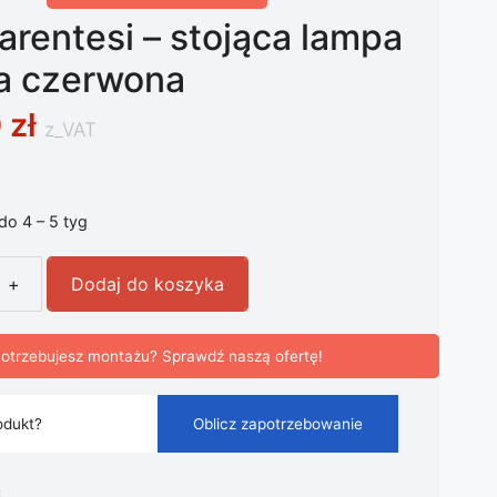
rentesi – stojąca lampa
a czerwona
0
zł
z_VAT
 do 4 – 5 tyg
+
Dodaj do koszyka
entesi - stojąca lampa wisząca czerwona
otrzebujesz montażu? Sprawdź naszą ofertę!
odukt?
Oblicz zapotrzebowanie
i