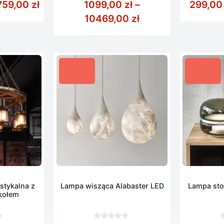
00 zł do 1689,00 zł
Zakres cen: od 1379,00 zł do 2759,00 z
759,00
zł
1099,00
zł
–
299,0
5
5
Zakres cen: od 10
10469,00
zł
stykalna z
Lampa wisząca Alabaster LED
Lampa sto
kołem