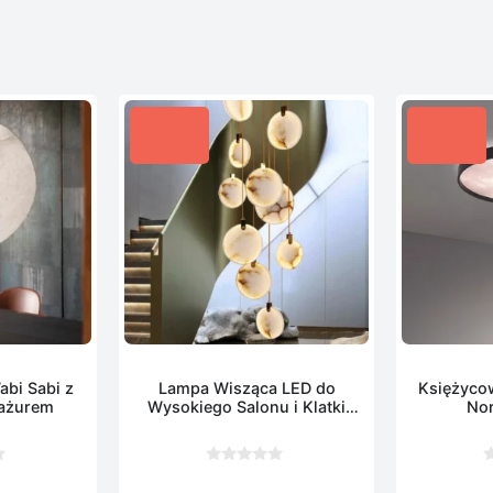
bi Sabi z
Lampa Wisząca LED do
Księżyco
ażurem
Wysokiego Salonu i Klatki
Nor
Schodowej
0
0
z
z