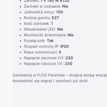
Żarówki:
1 x 150 W R125
Żarówki w zestawie:
Nie
Jednostka mocy:
150
Rodzaj gwintu:
E27
Ilość żarówek:
1
Wbudowane LED:
Nie
Możliwość ściemniania:
Nie
Przełącznik:
Tak
Stopień ochrony IP:
IP20
Klasa ochronności:
II
Napięcie sieciowe (V):
230
Napięcie robocze (V):
230
Zainwestuj w FLOS Parentesi – stojącą lampę wisząc
dowiedzieć się więcej i zamówić już dziś!