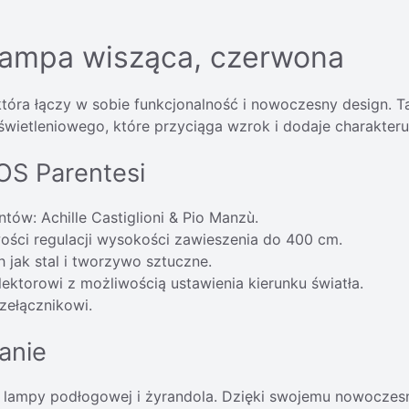
 lampa wisząca, czerwona
 która łączy w sobie funkcjonalność i nowoczesny design.
wietleniowego, które przyciąga wzrok i dodaje charakter
OS Parentesi
tów: Achille Castiglioni & Pio Manzù.
ości regulacji wysokości zawieszenia do 400 cm.
 jak stal i tworzywo sztuczne.
lektorowi z możliwością ustawienia kierunku światła.
ełącznikowi.
anie
y lampy podłogowej i żyrandola. Dzięki swojemu nowoczesn