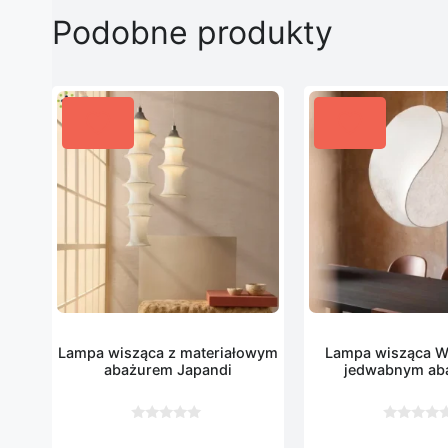
Podobne produkty
Lampa wisząca z materiałowym
Lampa wisząca Wa
abażurem Japandi
jedwabnym ab
0
0
z
z