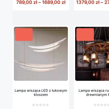
Zakres cen: od 789,
789,00
zł
–
1689,00
zł
1379,00
zł
–
2
5
5
Lampa wisząca LED z łukowym
Lampa wisząca ru
kloszem
drewnianym 