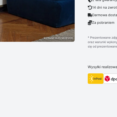
14 dni na zwro
Darmowa dosta
Za pobraniem
* Prezentowane zdję
oraz warunki wykony
się od prezentowane
Wysyłki realizow