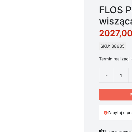
FLOS Pa
wisząca
2027,0
SKU: 38635
Termin realizacji
-
ilość FLOS Par
P
Zapytaj o pr
2 lata gwarancj