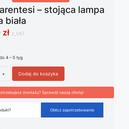
rentesi – stojąca lampa
 biała
0
zł
z_VAT
 do 4 – 5 tyg
+
Dodaj do koszyka
entesi - stojąca lampa wisząca biała
otrzebujesz montażu? Sprawdź naszą ofertę!
odukt?
Oblicz zapotrzebowanie
i