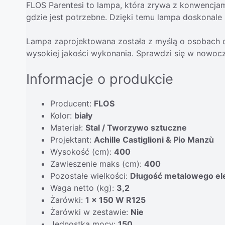
FLOS Parentesi to lampa, która zrywa z konwencjami
gdzie jest potrzebne. Dzięki temu lampa doskonale 
Lampa zaprojektowana została z myślą o osobach ce
wysokiej jakości wykonania. Sprawdzi się w nowocz
Informacje o produkcie
Producent:
FLOS
Kolor:
biały
Materiał:
Stal / Tworzywo sztuczne
Projektant:
Achille Castiglioni & Pio Manzù
Wysokość (cm):
400
Zawieszenie maks (cm):
400
Pozostałe wielkości:
Długość metalowego ele
Waga netto (kg):
3,2
Żarówki:
1 x 150 W R125
Żarówki w zestawie:
Nie
Jednostka mocy:
150