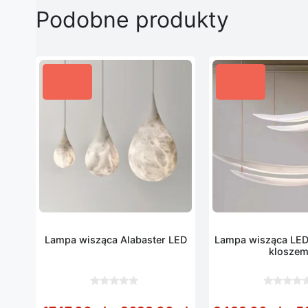
Podobne produkty
Lampa wisząca Alabaster LED
Lampa wisząca LED
klosze
0
0
z
z