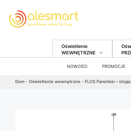
Przejdź do treści
Oświetlenie
Oświ
WEWNĘTRZNE
PR
NOWOŚCI
PROMOCJE
Dom
-
Oświetlenie wewnętrzne
-
FLOS Parentesi – stoją