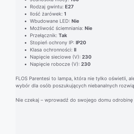
Rodzaj gwintu:
E27
Ilość żarówek:
1
Wbudowane LED:
Nie
Możliwość ściemniania:
Nie
Przełącznik:
Tak
Stopień ochrony IP:
IP20
Klasa ochronności:
II
Napięcie sieciowe (V):
230
Napięcie robocze (V):
230
FLOS Parentesi to lampa, która nie tylko oświetli, 
wybór dla osób poszukujących niebanalnych rozwiąz
Nie czekaj – wprowadź do swojego domu odrobinę n