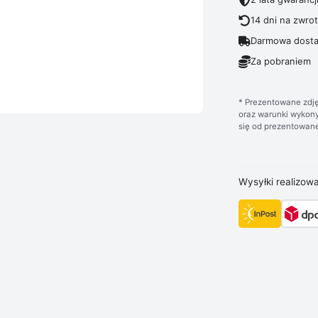
14 dni na zwro
Darmowa dosta
Za pobraniem
* Prezentowane zdję
oraz warunki wykony
się od prezentowane
Wysyłki realizow