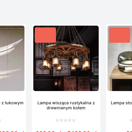
 z łukowym
Lampa wisząca rustykalna z
Lampa sto
m
drewnianym kołem
0
0
z
z