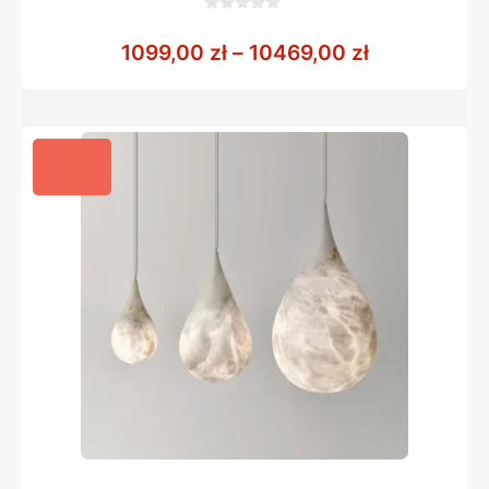
0
z
Zakres cen:
1099,00
zł
–
10469,00
zł
5