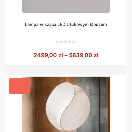
Lampa wisząca LED z łukowym kloszem
0
z
Zakres cen:
2499,00
zł
–
5639,00
zł
5