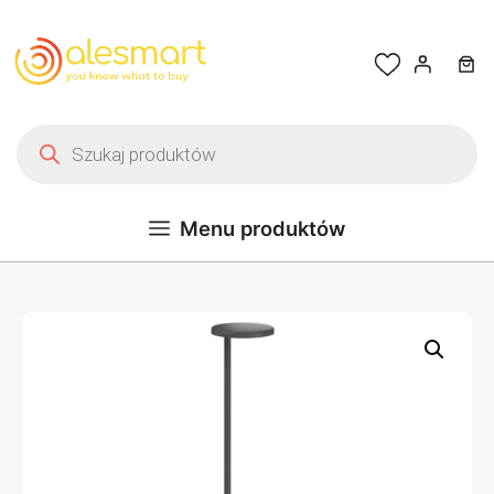
Przejdź do treści
Wyszukiwarka produktów
Menu produktów