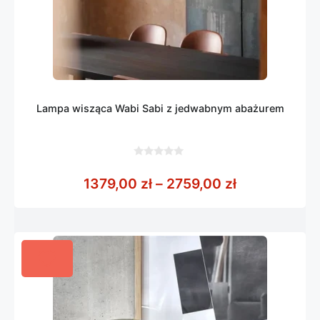
Lampa wisząca Wabi Sabi z jedwabnym abażurem
0
z
Zakres cen: 
1379,00
zł
–
2759,00
zł
5