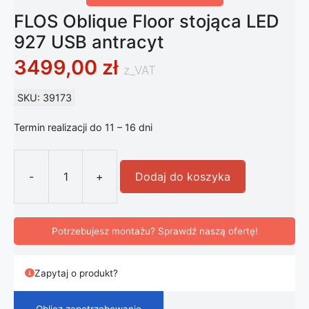
FLOS Oblique Floor stojąca LED
927 USB antracyt
3499,00
zł
z_VAT
SKU: 39173
Termin realizacji do 11 – 16 dni
-
+
Dodaj do koszyka
ilość FLOS Oblique Floor stojąca LE
Potrzebujesz montażu? Sprawdź naszą ofertę!
Zapytaj o produkt?
Oblicz zapotrzebowanie