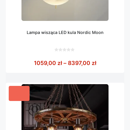
Lampa wisząca LED kula Nordic Moon
0
z
Zakres cen: 
1059,00
zł
–
8397,00
zł
5