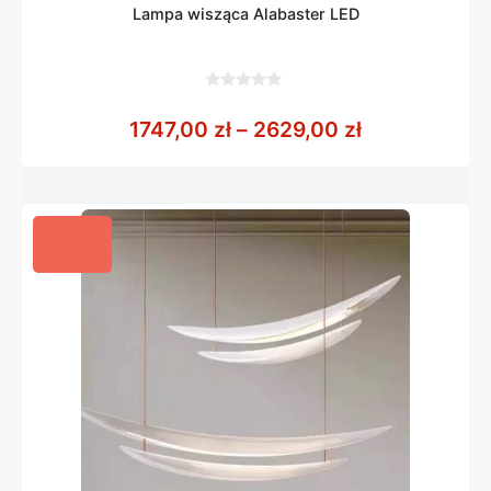
Lampa wisząca Alabaster LED
0
z
Zakres cen: 
1747,00
zł
–
2629,00
zł
5