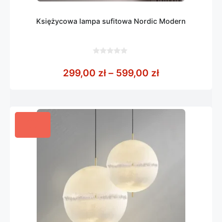
Księżycowa lampa sufitowa Nordic Modern
0
z
Zakres cen: o
299,00
zł
–
599,00
zł
5