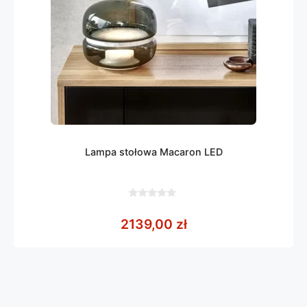
Lampa stołowa Macaron LED
0
z
2139,00
zł
5