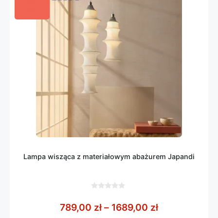
Lampa wisząca z materiałowym abażurem Japandi
0
z
Zakres cen: o
789,00
zł
–
1689,00
zł
5