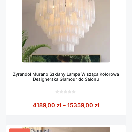
Żyrandol Murano Szklany Lampa Wisząca Kolorowa
Designerska Glamour do Salonu
0
z
Zakres cen:
4189,00
zł
–
15359,00
zł
5