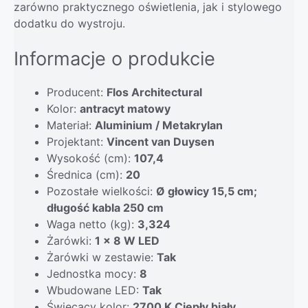
zarówno praktycznego oświetlenia, jak i stylowego
dodatku do wystroju.
Informacje o produkcie
Producent:
Flos Architectural
Kolor:
antracyt matowy
Materiał:
Aluminium / Metakrylan
Projektant:
Vincent van Duysen
Wysokość (cm):
107,4
Średnica (cm):
20
Pozostałe wielkości:
Ø głowicy 15,5 cm;
długość kabla 250 cm
Waga netto (kg):
3,324
Żarówki:
1 x 8 W LED
Żarówki w zestawie:
Tak
Jednostka mocy:
8
Wbudowane LED:
Tak
Świecący kolor:
2700 K Ciepły biały