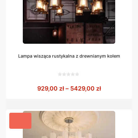
Lampa wisząca rustykalna z drewnianym kołem
0
z
Zakres cen: 
929,00
zł
–
5429,00
zł
5