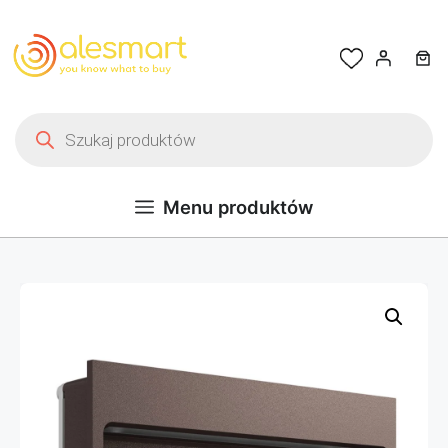
Przejdź do treści
Wyszukiwarka produktów
Menu produktów