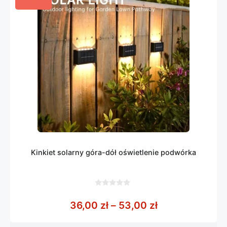
Kinkiet solarny góra-dół oświetlenie podwórka
0
z
Zakres cen: od
36,00
zł
–
53,00
zł
5