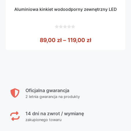
Aluminiowa kinkiet wodoodporny zewnętrzny LED
0
z
Zakres cen: od
89,00
zł
–
119,00
zł
5
Oficjalna gwarancja
2 letnia gwarancja na produkty
14 dni na zwrot / wymianę
zakupionego towaru