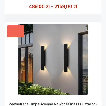
0
z
Zakres cen: 
489,00
zł
–
2159,00
zł
5
Zewnętrzna lampa ścienna Nowoczesna LED Czarno-