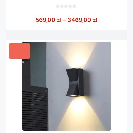
0
z
Zakres cen: 
569,00
zł
–
3469,00
zł
5