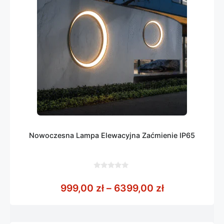
Nowoczesna Lampa Elewacyjna Zaćmienie IP65
0
z
Zakres cen: 
999,00
zł
–
6399,00
zł
5