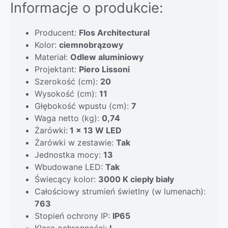
Informacje o produkcie:
Producent:
Flos Architectural
Kolor:
ciemnobrązowy
Materiał:
Odlew aluminiowy
Projektant:
Piero Lissoni
Szerokość (cm):
20
Wysokość (cm):
11
Głębokość wpustu (cm):
7
Waga netto (kg):
0,74
Żarówki:
1 x 13 W LED
Żarówki w zestawie:
Tak
Jednostka mocy:
13
Wbudowane LED:
Tak
Świecący kolor:
3000 K ciepły biały
Całościowy strumień świetlny (w lumenach):
763
Stopień ochrony IP:
IP65
Klasa ochronności:
I