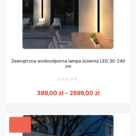
Zewnętrzna wodoodporna lampa ścienna LED 30-240
cm
0
z
Zakres cen: 
389,00
zł
–
2699,00
zł
5