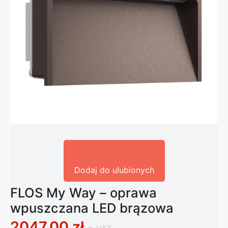
Dodaj do ulubionych
FLOS My Way – oprawa
wpuszczana LED brązowa
2047,00
zł