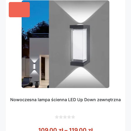
Nowoczesna lampa ścienna LED Up Down zewnętrzna
0
z
Zakres cen: od
109,00
zł
–
119,00
zł
5