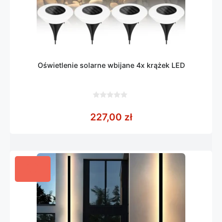
Oświetlenie solarne wbijane 4x krążek LED
0
z
227,00
zł
5