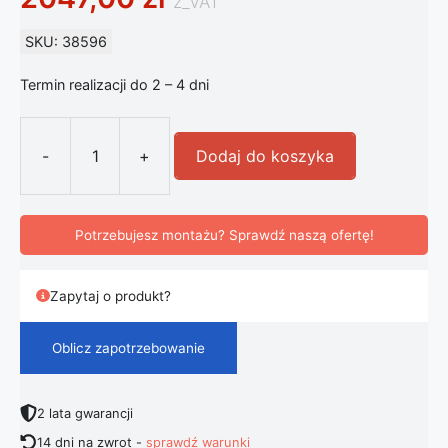
z_VAT
SKU: 38596
Termin realizacji do 2 – 4 dni
-
+
Dodaj do koszyka
ilość FLOS My Way - oprawa wpusz
Potrzebujesz montażu? Sprawdź naszą ofertę!
Zapytaj o produkt?
Oblicz zapotrzebowanie
2 lata gwarancji
14 dni na zwrot -
sprawdź warunki