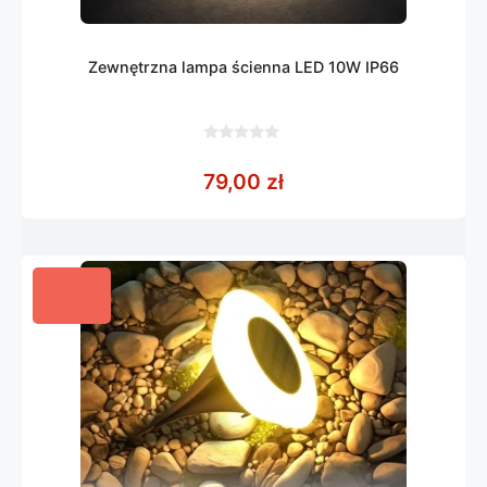
Zewnętrzna lampa ścienna LED 10W IP66
0
z
79,00
zł
5