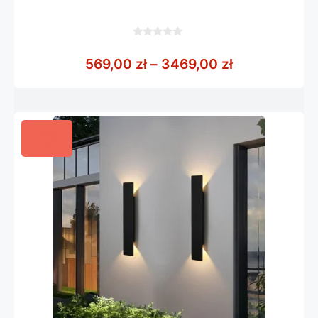
0
z
Zakres cen: 
569,00
zł
–
3469,00
zł
5