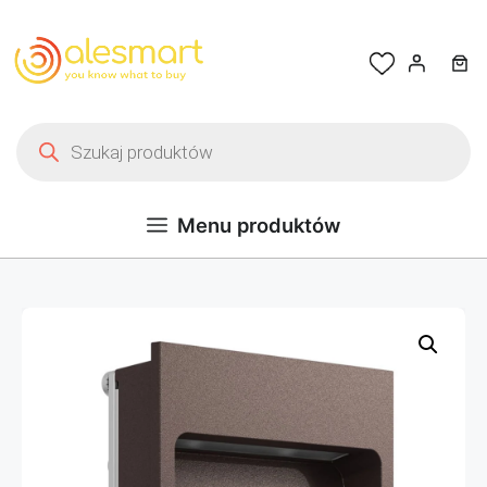
Przejdź do treści
Wyszukiwarka produktów
Menu produktów