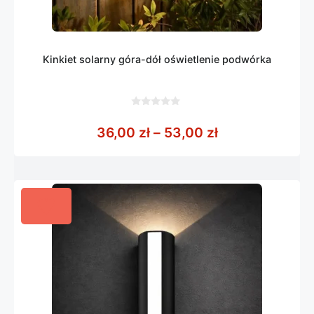
Kinkiet solarny góra-dół oświetlenie podwórka
0
z
Zakres cen: od
36,00
zł
–
53,00
zł
5