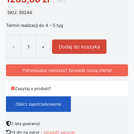
z_VAT
SKU: 39244
Termin realizacji do 4 – 5 tyg
-
+
Dodaj do koszyka
ilość FLOS My Way - mała oprawa 
Potrzebujesz montażu? Sprawdź naszą ofertę!
Zapytaj o produkt?
Oblicz zapotrzebowanie
2 lata gwarancji
14 dni na zwrot -
sprawdź warunki