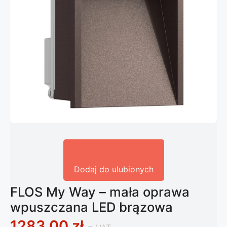
Dodaj do ulubionych
FLOS My Way – mała oprawa
wpuszczana LED brązowa
1283,00
zł