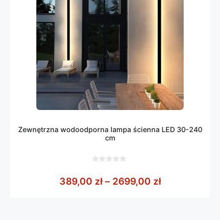
Zewnętrzna wodoodporna lampa ścienna LED 30-240
cm
0
z
Zakres cen: 
389,00
zł
–
2699,00
zł
5