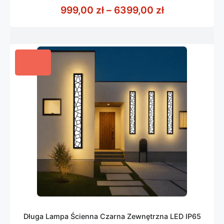
z
Zakres cen: 
999,00
zł
–
6399,00
zł
5
Długa Lampa Ścienna Czarna Zewnętrzna LED IP65