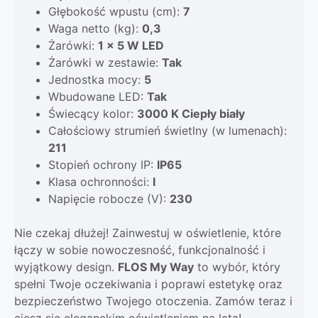
Głębokość wpustu (cm):
7
Waga netto (kg):
0,3
Żarówki:
1 x 5 W LED
Żarówki w zestawie:
Tak
Jednostka mocy:
5
Wbudowane LED:
Tak
Świecący kolor:
3000 K Ciepły biały
Całościowy strumień świetlny (w lumenach):
211
Stopień ochrony IP:
IP65
Klasa ochronności:
I
Napięcie robocze (V):
230
Nie czekaj dłużej! Zainwestuj w oświetlenie, które
łączy w sobie nowoczesność, funkcjonalność i
wyjątkowy design.
FLOS My Way
to wybór, który
spełni Twoje oczekiwania i poprawi estetykę oraz
bezpieczeństwo Twojego otoczenia. Zamów teraz i
ciesz się eleganckim oświetleniem na lata!