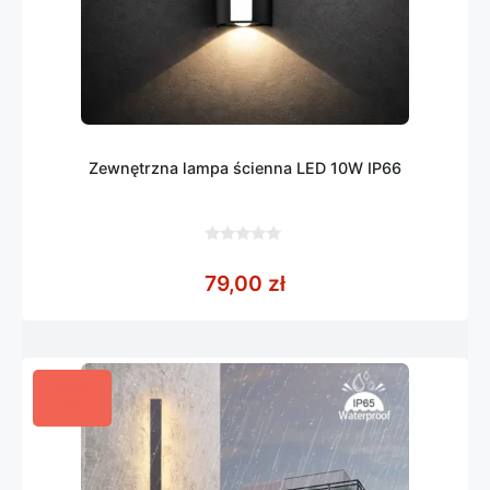
Zewnętrzna lampa ścienna LED 10W IP66
0
z
79,00
zł
5