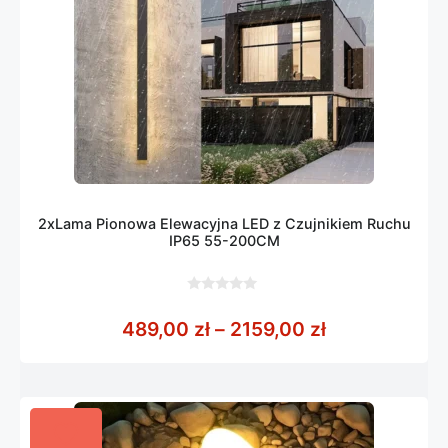
2xLama Pionowa Elewacyjna LED z Czujnikiem Ruchu
IP65 55-200CM
0
z
Zakres cen: 
489,00
zł
–
2159,00
zł
5