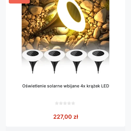
Oświetlenie solarne wbijane 4x krążek LED
0
z
227,00
zł
5