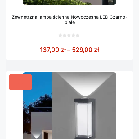
Zewnętrzna lampa ścienna Nowoczesna LED Czarno-
białe
0
z
Zakres cen: o
137,00
zł
–
529,00
zł
5