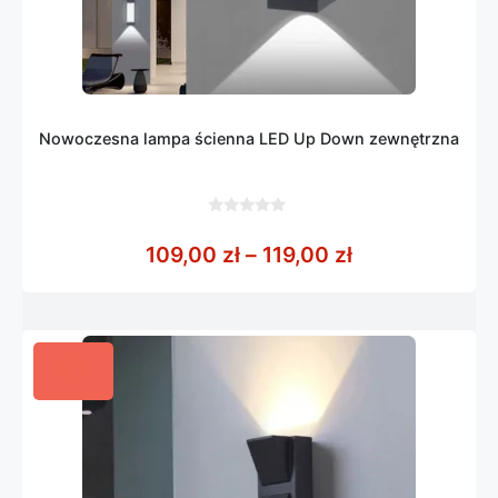
Nowoczesna lampa ścienna LED Up Down zewnętrzna
0
z
Zakres cen: od
109,00
zł
–
119,00
zł
5