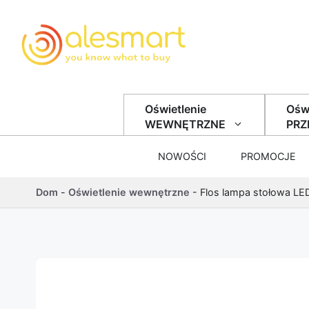
Przejdź do treści
Oświetlenie
Oświ
WEWNĘTRZNE
PR
NOWOŚCI
PROMOCJE
Dom
-
Oświetlenie wewnętrzne
-
Flos lampa stołowa LE