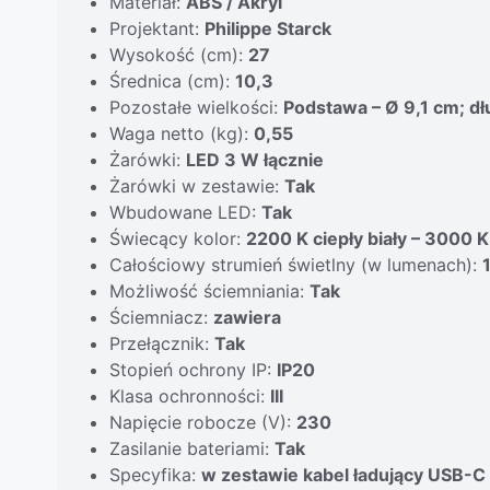
Materiał:
ABS / Akryl
Projektant:
Philippe Starck
Wysokość (cm):
27
Średnica (cm):
10,3
Pozostałe wielkości:
Podstawa – Ø 9,1 cm; d
Waga netto (kg):
0,55
Żarówki:
LED 3 W łącznie
Żarówki w zestawie:
Tak
Wbudowane LED:
Tak
Świecący kolor:
2200 K ciepły biały – 3000 K
Całościowy strumień świetlny (w lumenach):
Możliwość ściemniania:
Tak
Ściemniacz:
zawiera
Przełącznik:
Tak
Stopień ochrony IP:
IP20
Klasa ochronności:
III
Napięcie robocze (V):
230
Zasilanie bateriami:
Tak
Specyfika:
w zestawie kabel ładujący USB-C 