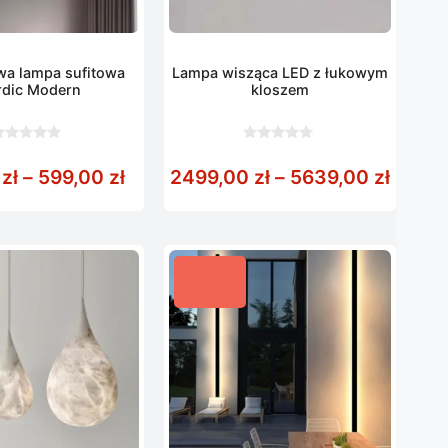
wa lampa sufitowa
Lampa wisząca LED z łukowym
dic Modern
kloszem
0
z
od 929,00 zł do 5429,00 zł
Zakres cen: od 299,00 zł do 599,00
Zakres
0
zł
–
599,00
zł
2499,00
zł
–
5639,00
zł
5