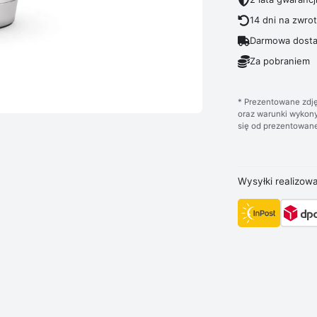
14 dni na zwro
Darmowa dosta
Za pobraniem
* Prezentowane zdję
oraz warunki wykony
się od prezentowane
Wysyłki realizow