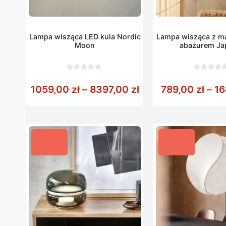
Lampa wisząca LED kula Nordic
Lampa wisząca z m
Moon
abażurem Ja
0
0
z
z
Zakres cen: od 105
1059,00
zł
–
8397,00
zł
789,00
zł
–
16
5
5