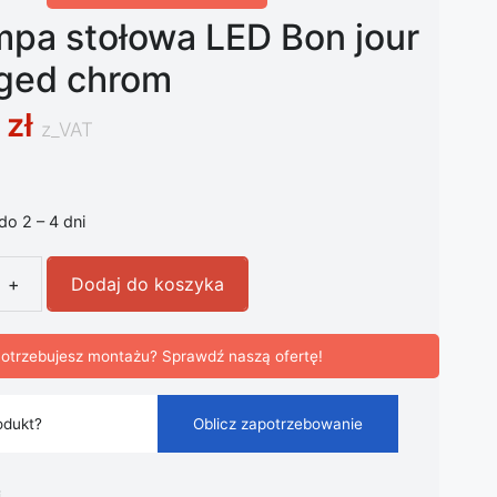
mpa stołowa LED Bon jour
ged chrom
0
zł
z_VAT
 do 2 – 4 dni
+
Dodaj do koszyka
pa stołowa LED Bon jour unplugged chrom
otrzebujesz montażu? Sprawdź naszą ofertę!
odukt?
Oblicz zapotrzebowanie
i