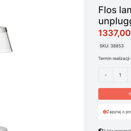
Flos la
unplug
1337,0
SKU: 38853
Termin realizacji
-
ilość Flos lam
P
Zapytaj o pr
2 lata gwarancj