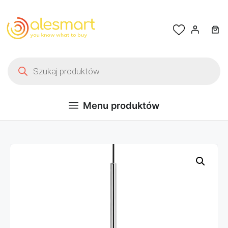
Przejdź do treści
Wyszukiwarka produktów
Menu produktów