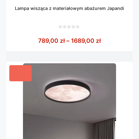
Lampa wisząca z materiałowym abażurem Japandi
0
z
Zakres cen: o
789,00
zł
–
1689,00
zł
5