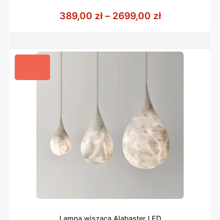
0
z
Zakres cen: 
389,00
zł
–
2699,00
zł
5
Lampa wisząca Alabaster LED