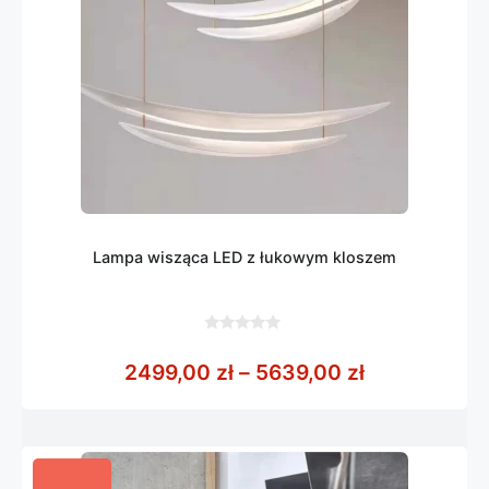
Lampa wisząca LED z łukowym kloszem
0
z
Zakres cen:
2499,00
zł
–
5639,00
zł
5