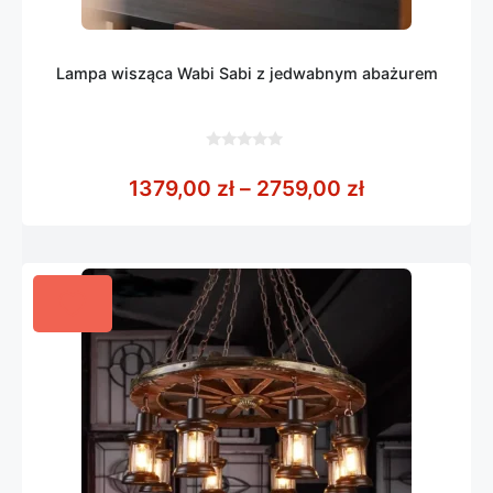
Lampa wisząca Wabi Sabi z jedwabnym abażurem
0
z
Zakres cen: 
1379,00
zł
–
2759,00
zł
5