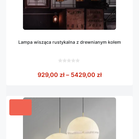
Lampa wisząca rustykalna z drewnianym kołem
0
z
Zakres cen: 
929,00
zł
–
5429,00
zł
5