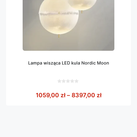
Lampa wisząca LED kula Nordic Moon
0
z
Zakres cen: 
1059,00
zł
–
8397,00
zł
5