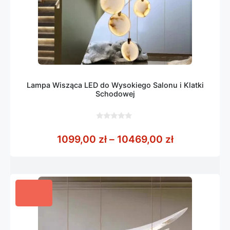
Lampa Wisząca LED do Wysokiego Salonu i Klatki
Schodowej
0
z
Zakres cen:
1099,00
zł
–
10469,00
zł
5