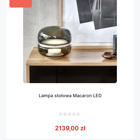
Lampa stołowa Macaron LED
0
z
2139,00
zł
5