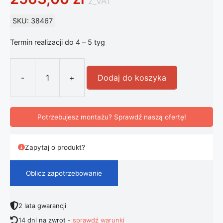
z_VAT
SKU: 38467
Termin realizacji do 4 – 5 tyg
-
+
Dodaj do koszyka
ilość FLOS IC S1 designerski żyrand
Potrzebujesz montażu? Sprawdź naszą ofertę!
Zapytaj o produkt?
Oblicz zapotrzebowanie
2 lata gwarancji
14 dni na zwrot -
sprawdź warunki