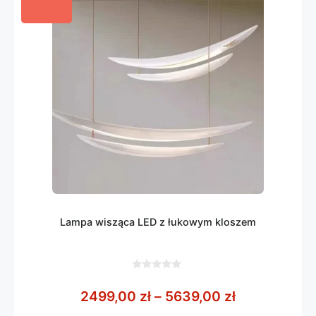
Lampa wisząca LED z łukowym kloszem
0
z
Zakres cen:
2499,00
zł
–
5639,00
zł
5