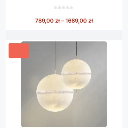
0
z
Zakres cen: o
789,00
zł
–
1689,00
zł
5