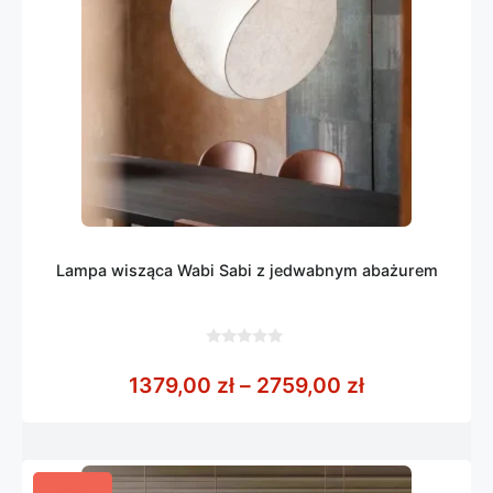
Lampa wisząca Wabi Sabi z jedwabnym abażurem
0
z
Zakres cen: 
1379,00
zł
–
2759,00
zł
5