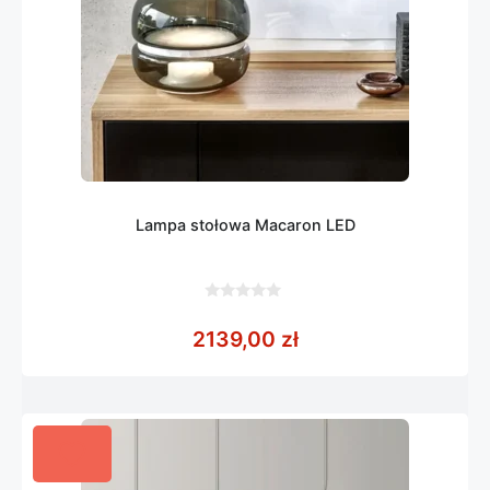
Lampa stołowa Macaron LED
0
z
2139,00
zł
5