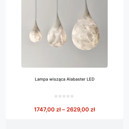
Lampa wisząca Alabaster LED
0
z
Zakres cen: 
1747,00
zł
–
2629,00
zł
5