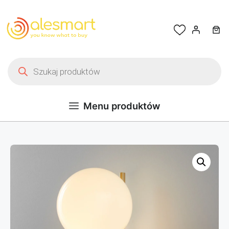
Przejdź do treści
Wyszukiwarka produktów
Menu produktów