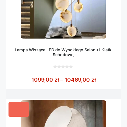
Lampa Wisząca LED do Wysokiego Salonu i Klatki
Schodowej
0
z
Zakres cen:
1099,00
zł
–
10469,00
zł
5