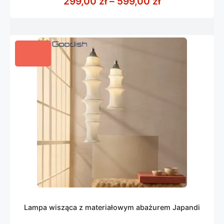
Zakres cen: o
299,00
zł
–
599,00
zł
5
Lampa wisząca z materiałowym abażurem Japandi