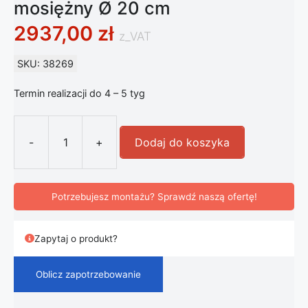
mosiężny Ø 20 cm
2937,00
zł
z_VAT
SKU: 38269
Termin realizacji do 4 – 5 tyg
-
+
Dodaj do koszyka
ilość FLOS IC C/W1 Podwójny kinkie
Potrzebujesz montażu? Sprawdź naszą ofertę!
Zapytaj o produkt?
Oblicz zapotrzebowanie