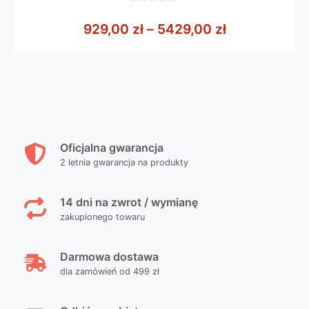
0
z
Zakres cen: 
929,00
zł
–
5429,00
zł
5
Oficjalna gwarancja
2 letnia gwarancja na produkty
14 dni na zwrot / wymianę
zakupionego towaru
Darmowa dostawa
dla zamówień od 499 zł