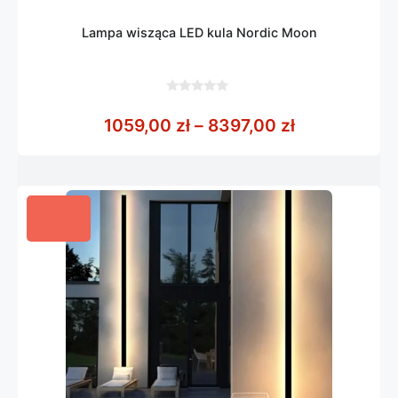
Lampa wisząca LED kula Nordic Moon
0
z
Zakres cen: 
1059,00
zł
–
8397,00
zł
5