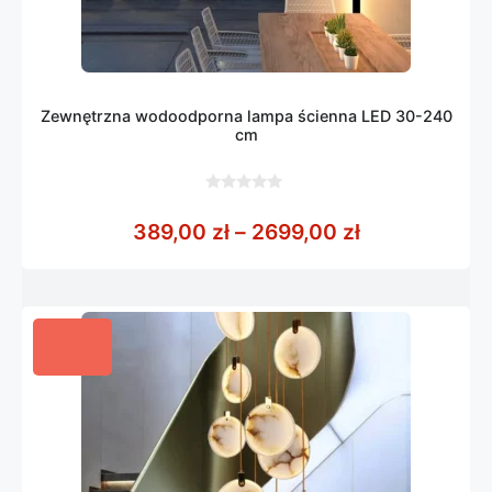
Zewnętrzna wodoodporna lampa ścienna LED 30-240
cm
0
z
Zakres cen: 
389,00
zł
–
2699,00
zł
5