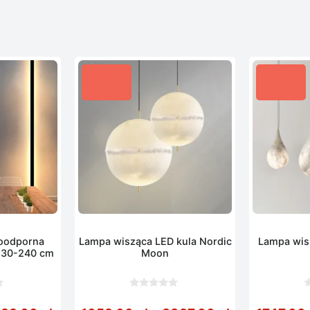
oodporna
Lampa wisząca LED kula Nordic
Lampa wis
 30-240 cm
Moon
0
0
z
z