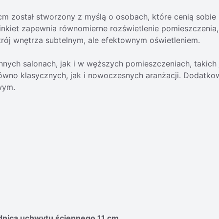
 został stworzony z myślą o osobach, które cenią sobie 
nkiet zapewnia równomierne rozświetlenie pomieszczenia, e
trój wnętrza subtelnym, ale efektownym oświetleniem.
nnych salonach, jak i w węższych pomieszczeniach, takich 
arówno klasycznych, jak i nowoczesnych aranżacji. Dodatko
wym.
ednica uchwytu ściennego 11 cm