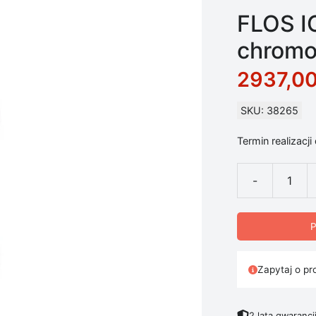
FLOS I
chromo
2937,0
SKU: 38265
Termin realizacji
-
ilość FLOS IC
P
Zapytaj o pr
2 lata gwarancj