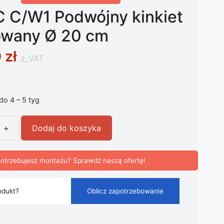
C C/W1 Podwójny kinkiet
wany Ø 20 cm
0
zł
z_VAT
 do 4 – 5 tyg
+
Dodaj do koszyka
 C/W1 Podwójny kinkiet chromowany Ø 20 cm
otrzebujesz montażu? Sprawdź naszą ofertę!
odukt?
Oblicz zapotrzebowanie
i