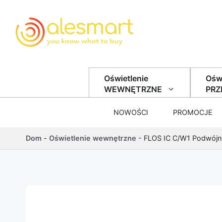
Przejdź do treści
Oświetlenie
Oświ
WEWNĘTRZNE
PR
NOWOŚCI
PROMOCJE
Dom
-
Oświetlenie wewnętrzne
-
FLOS IC C/W1 Podwójn