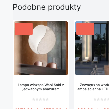
Podobne produkty
Lampa wisząca Wabi Sabi z
Zewnętrzna wod
jedwabnym abażurem
lampa ścienna LED
0
0
z
z