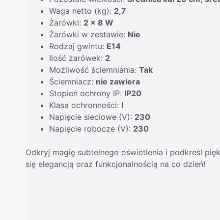
Waga netto (kg):
2,7
Żarówki:
2 x 8 W
Żarówki w zestawie:
Nie
Rodzaj gwintu:
E14
Ilość żarówek:
2
Możliwość ściemniania:
Tak
Ściemniacz:
nie zawiera
Stopień ochrony IP:
IP20
Klasa ochronności:
I
Napięcie sieciowe (V):
230
Napięcie robocze (V):
230
Odkryj magię subtelnego oświetlenia i podkreśl p
się elegancją oraz funkcjonalnością na co dzień!