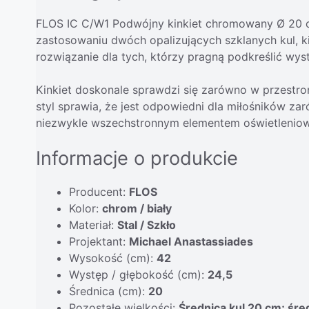
FLOS IC C/W1 Podwójny kinkiet chromowany Ø 20 cm
zastosowaniu dwóch opalizujących szklanych kul, ki
rozwiązanie dla tych, którzy pragną podkreślić wys
Kinkiet doskonale sprawdzi się zarówno w przestro
styl sprawia, że jest odpowiedni dla miłośników z
niezwykle wszechstronnym elementem oświetlenio
Informacje o produkcie
Producent:
FLOS
Kolor:
chrom / biały
Materiał:
Stal / Szkło
Projektant:
Michael Anastassiades
Wysokość (cm):
42
Występ / głębokość (cm):
24,5
Średnica (cm):
20
Pozostałe wielkości:
Średnica kul 20 cm; śr