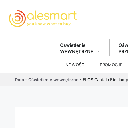
Przejdź do treści
Oświetlenie
Oświ
WEWNĘTRZNE
PR
NOWOŚCI
PROMOCJE
Dom
-
Oświetlenie wewnętrzne
-
FLOS Captain Flint lam