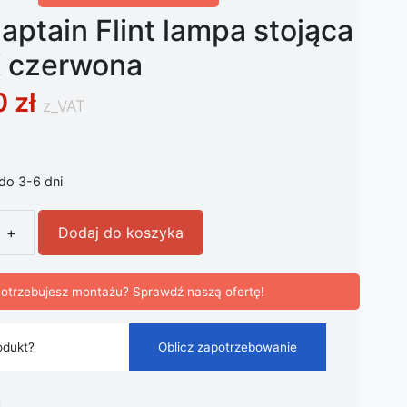
ptain Flint lampa stojąca
 czerwona
0
zł
z_VAT
 do 3-6 dni
+
Dodaj do koszyka
tain Flint lampa stojąca 4000 K czerwona
otrzebujesz montażu? Sprawdź naszą ofertę!
odukt?
Oblicz zapotrzebowanie
i