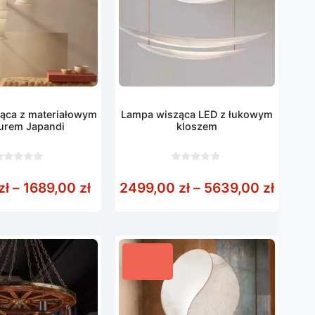
ąca z materiałowym
Lampa wisząca LED z łukowym
urem Japandi
kloszem
0
z
od 1747,00 zł do 2629,00 zł
Zakres cen: od 789,00 zł do 1689,
Zakres
zł
–
1689,00
zł
2499,00
zł
–
5639,00
zł
5