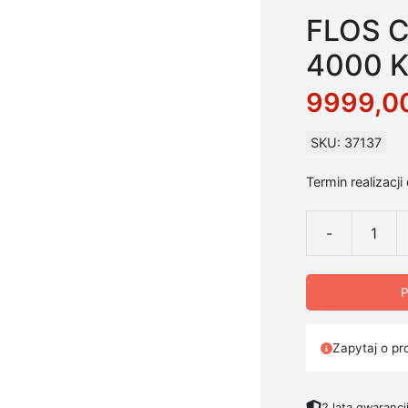
FLOS Ca
4000 K
9999,0
SKU: 37137
Termin realizacji
-
ilość FLOS Cap
P
Zapytaj o pr
2 lata gwarancj