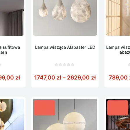
 sufitowa
Lampa wisząca Alabaster LED
Lampa wisz
dern
abaż
0
0
z
z
,00 zł do 2699,00 zł
Zakres cen: od 299,00 zł do 599,00 zł
Zakres cen: 
99,00
zł
1747,00
zł
–
2629,00
zł
789,00
5
5