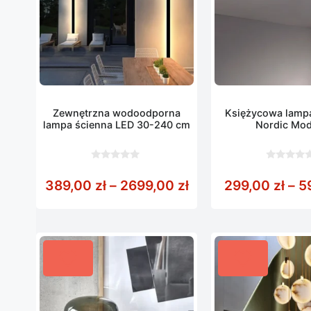
Zewnętrzna wodoodporna
Księżycowa lampa
lampa ścienna LED 30-240 cm
Nordic Mo
0
0
z
z
Zakres cen: od 389
389,00
zł
–
2699,00
zł
299,00
zł
–
5
5
5