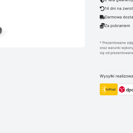
14 dni na zwro
Darmowa dosta
Za pobraniem
* Prezentowane zdję
oraz warunki wykony
się od prezentowane
Wysyłki realizow