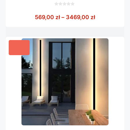
0
z
Zakres cen: 
569,00
zł
–
3469,00
zł
5