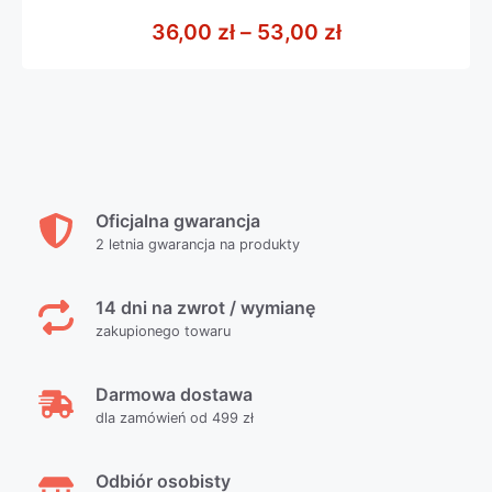
0
z
Zakres cen: od
36,00
zł
–
53,00
zł
5
Oficjalna gwarancja
2 letnia gwarancja na produkty
14 dni na zwrot / wymianę
zakupionego towaru
Darmowa dostawa
dla zamówień od 499 zł
Odbiór osobisty