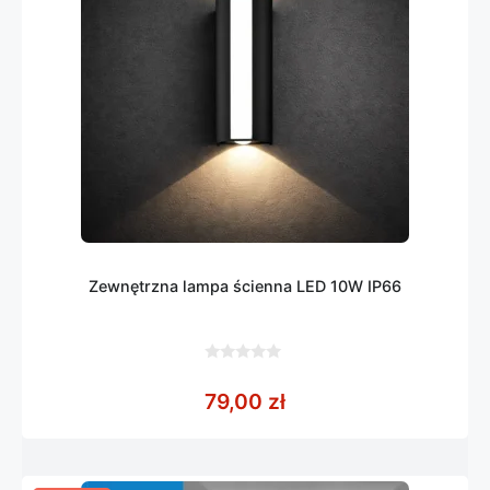
Zewnętrzna lampa ścienna LED 10W IP66
0
z
79,00
zł
5