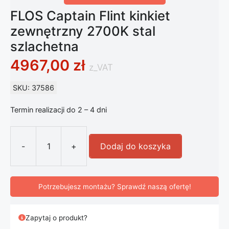
FLOS Captain Flint kinkiet
zewnętrzny 2700K stal
szlachetna
4967,00
zł
z_VAT
SKU: 37586
Termin realizacji do 2 – 4 dni
-
+
Dodaj do koszyka
ilość FLOS Captain Flint kinkiet zew
Potrzebujesz montażu? Sprawdź naszą ofertę!
Zapytaj o produkt?