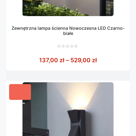
Zewnętrzna lampa ścienna Nowoczesna LED Czarno-
białe
0
z
Zakres cen: o
137,00
zł
–
529,00
zł
5