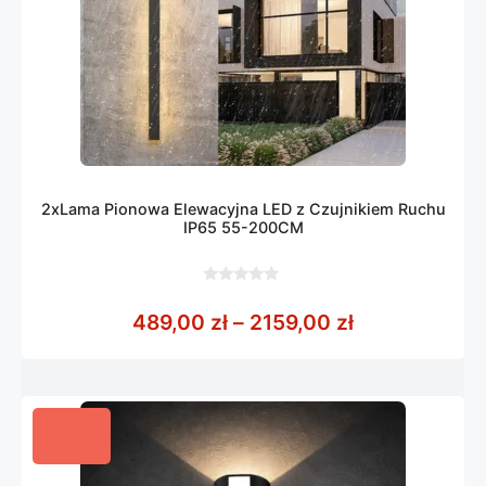
2xLama Pionowa Elewacyjna LED z Czujnikiem Ruchu
IP65 55-200CM
0
z
Zakres cen: 
489,00
zł
–
2159,00
zł
5