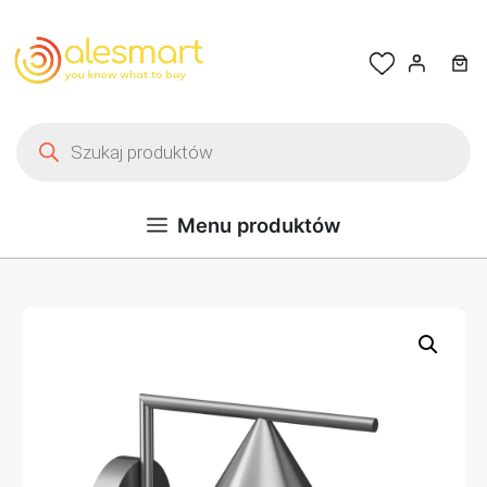
Przejdź do treści
Wyszukiwarka produktów
Menu produktów