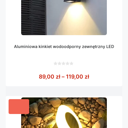
Aluminiowa kinkiet wodoodporny zewnętrzny LED
0
z
Zakres cen: od
89,00
zł
–
119,00
zł
5