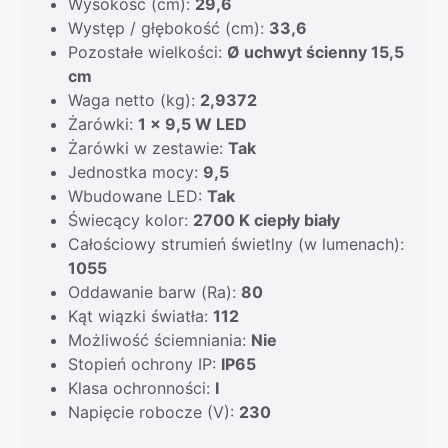
Wysokość (cm):
29,6
Występ / głębokość (cm):
33,6
Pozostałe wielkości:
Ø uchwyt ścienny 15,5
cm
Waga netto (kg):
2,9372
Żarówki:
1 x 9,5 W LED
Żarówki w zestawie:
Tak
Jednostka mocy:
9,5
Wbudowane LED:
Tak
Świecący kolor:
2700 K ciepły biały
Całościowy strumień świetlny (w lumenach):
1055
Oddawanie barw (Ra):
80
Kąt wiązki światła:
112
Możliwość ściemniania:
Nie
Stopień ochrony IP:
IP65
Klasa ochronności:
I
Napięcie robocze (V):
230