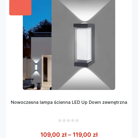
Nowoczesna lampa ścienna LED Up Down zewnętrzna
0
z
Zakres cen: od
109,00
zł
–
119,00
zł
5