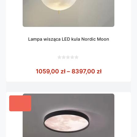
Lampa wisząca LED kula Nordic Moon
0
z
Zakres cen: 
1059,00
zł
–
8397,00
zł
5