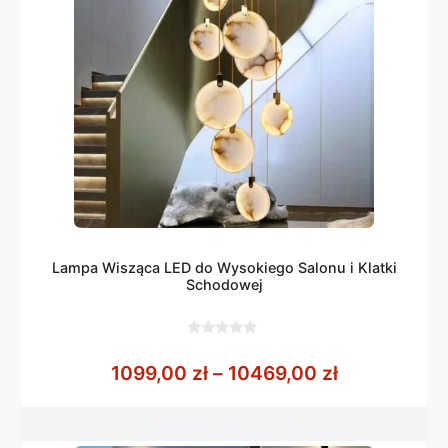
Lampa Wisząca LED do Wysokiego Salonu i Klatki
Schodowej
0
z
Zakres cen:
1099,00
zł
–
10469,00
zł
5