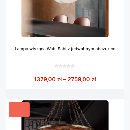
Lampa wisząca Wabi Sabi z jedwabnym abażurem
0
z
Zakres cen: 
1379,00
zł
–
2759,00
zł
5