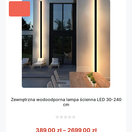
Zewnętrzna wodoodporna lampa ścienna LED 30-240
cm
0
z
Zakres cen: 
389,00
zł
–
2699,00
zł
5