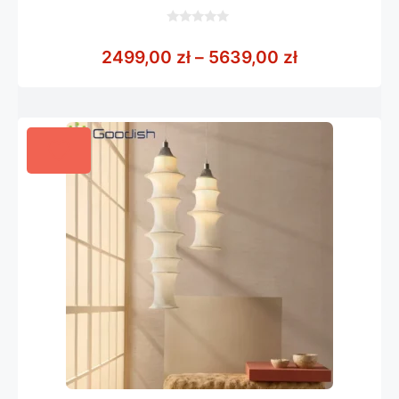
0
z
Zakres cen:
2499,00
zł
–
5639,00
zł
5