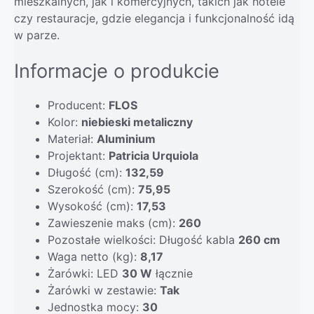
mieszkalnych, jak i komercyjnych, takich jak hotele
czy restauracje, gdzie elegancja i funkcjonalność idą
w parze.
Informacje o produkcie
Producent:
FLOS
Kolor:
niebieski metaliczny
Materiał:
Aluminium
Projektant:
Patricia Urquiola
Długość (cm):
132,59
Szerokość (cm):
75,95
Wysokość (cm):
17,53
Zawieszenie maks (cm):
260
Pozostałe wielkości: Długość kabla
260 cm
Waga netto (kg):
8,17
Żarówki: LED
30 W
łącznie
Żarówki w zestawie:
Tak
Jednostka mocy:
30