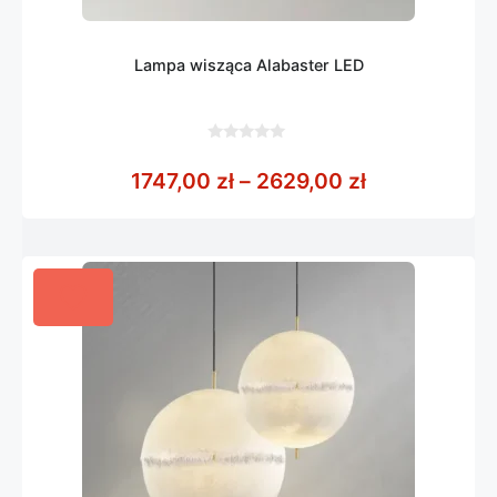
Lampa wisząca Alabaster LED
0
z
Zakres cen: 
1747,00
zł
–
2629,00
zł
5