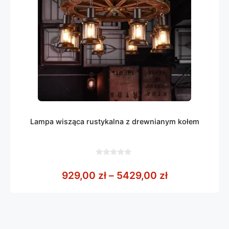
Lampa wisząca rustykalna z drewnianym kołem
0
z
Zakres cen: 
929,00
zł
–
5429,00
zł
5