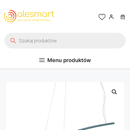
Przejdź do treści
Wyszukiwarka produktów
Menu produktów