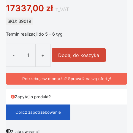
17337,00
zł
z_VAT
SKU: 39019
Termin realizacji do 5 – 6 tyg
-
+
Dodaj do koszyka
ilość FLOS Almendra Organic lampa 
Potrzebujesz montażu? Sprawdź naszą ofertę!
Zapytaj o produkt?
Oblicz zapotrzebowanie
2 lata gwarancji