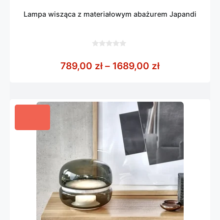
Lampa wisząca z materiałowym abażurem Japandi
0
z
Zakres cen: o
789,00
zł
–
1689,00
zł
5