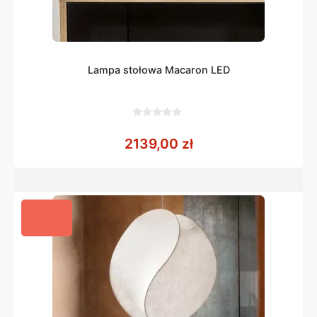
Lampa stołowa Macaron LED
0
z
2139,00
zł
5