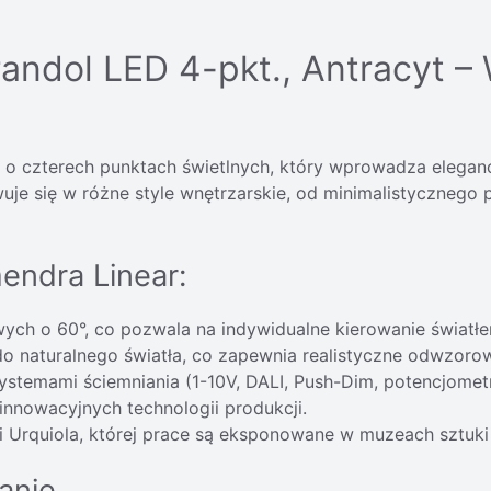
andol LED 4-pkt., Antracyt –
o czterech punktach świetlnych, który wprowadza eleganc
je się w różne style wnętrzarskie, od minimalistycznego p
endra Linear:
ych o 60°, co pozwala na indywidualne kierowanie światłe
o naturalnego światła, co zapewnia realistyczne odwzoro
systemami ściemniania (1-10V, DALI, Push-Dim, potencjometr
nnowacyjnych technologii produkcji.
ii Urquiola, której prace są eksponowane w muzeach sztuki
anie