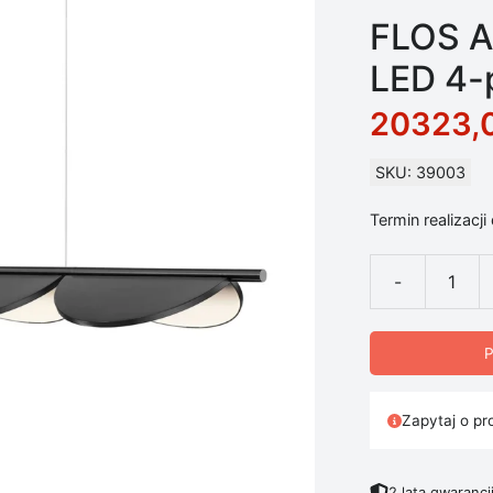
FLOS A
LED 4-p
20323,
SKU: 39003
Termin realizacji
-
ilość FLOS Alm
P
Zapytaj o pr
2 lata gwarancj