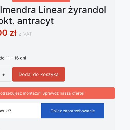
lmendra Linear żyrandol
kt. antracyt
00
zł
z_VAT
 do 11 – 16 dni
+
Dodaj do koszyka
endra Linear żyrandol LED 4-pkt. antracyt
otrzebujesz montażu? Sprawdź naszą ofertę!
odukt?
Oblicz zapotrzebowanie
i