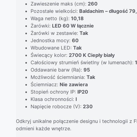
Zawieszenie maks (cm):
260
Pozostałe wielkości:
Baldachim – długość 79
Waga netto (kg):
10,18
Żarówki:
LED 60 W łącznie
Żarówki w zestawie:
Tak
Jednostka mocy:
60
Wbudowane LED:
Tak
Świecący kolor:
2700 K Ciepły biały
Całościowy strumień świetlny (w lumenach):
Oddawanie barw (Ra):
95
Możliwość ściemniania:
Tak
Ściemniacz:
Nie zawiera
Stopień ochrony IP:
IP20
Klasa ochronności:
I
Napięcie robocze (V):
230
Odkryj unikalne połączenie designu i technologii z
odmieni każde wnętrze.