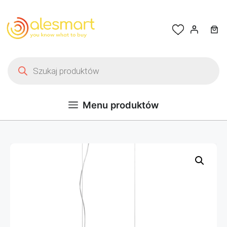
Przejdź do treści
Wyszukiwarka produktów
Menu produktów