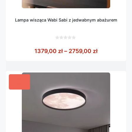
Lampa wisząca Wabi Sabi z jedwabnym abażurem
0
z
Zakres cen: 
1379,00
zł
–
2759,00
zł
5