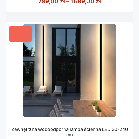
Zakres cen: o
789,00
zł
–
1689,00
zł
5
Zewnętrzna wodoodporna lampa ścienna LED 30-240
cm