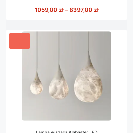
0
z
Zakres cen: 
1059,00
zł
–
8397,00
zł
5
Lampa wisząca Alabaster LED