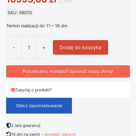
z_VAT
SKU: 39010
Termin realizacji do 11 – 16 dni
-
+
Dodaj do koszyka
ilość FLOS Almendra Linear żyrandol
Potrzebujesz montażu? Sprawdź naszą ofertę!
Zapytaj o produkt?
Oblicz zapotrzebowanie
2 lata gwarancji
14 dni na zwrot -
sprawdź warunki