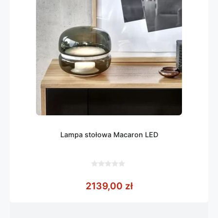
Lampa stołowa Macaron LED
0
z
2139,00
zł
5