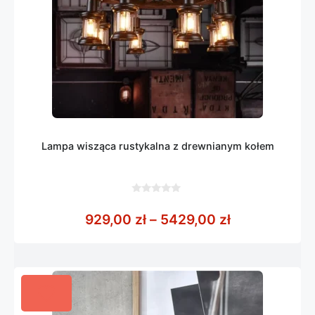
Lampa wisząca rustykalna z drewnianym kołem
0
z
Zakres cen: 
929,00
zł
–
5429,00
zł
5