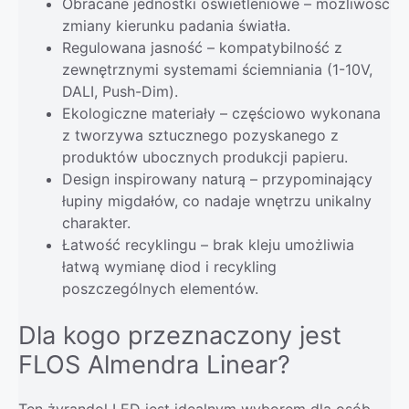
Obracane jednostki oświetleniowe – możliwość
zmiany kierunku padania światła.
Regulowana jasność – kompatybilność z
zewnętrznymi systemami ściemniania (1-10V,
DALI, Push-Dim).
Ekologiczne materiały – częściowo wykonana
z tworzywa sztucznego pozyskanego z
produktów ubocznych produkcji papieru.
Design inspirowany naturą – przypominający
łupiny migdałów, co nadaje wnętrzu unikalny
charakter.
Łatwość recyklingu – brak kleju umożliwia
łatwą wymianę diod i recykling
poszczególnych elementów.
Dla kogo przeznaczony jest
FLOS Almendra Linear?
Ten żyrandol LED jest idealnym wyborem dla osób