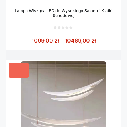
Lampa Wisząca LED do Wysokiego Salonu i Klatki
Schodowej
0
z
Zakres cen:
1099,00
zł
–
10469,00
zł
5