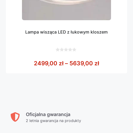
Lampa wisząca LED z łukowym kloszem
0
z
Zakres cen:
2499,00
zł
–
5639,00
zł
5
Oficjalna gwarancja
2 letnia gwarancja na produkty