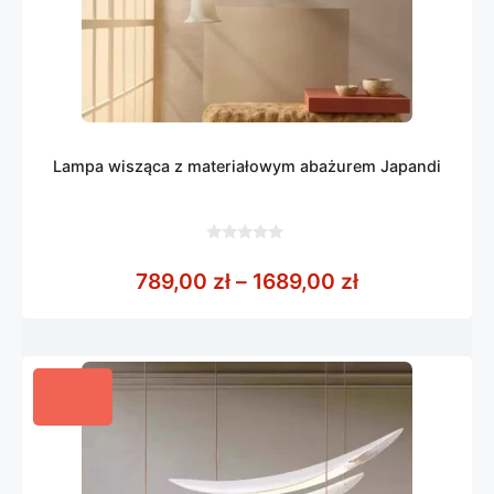
Lampa wisząca z materiałowym abażurem Japandi
0
z
Zakres cen: o
789,00
zł
–
1689,00
zł
5