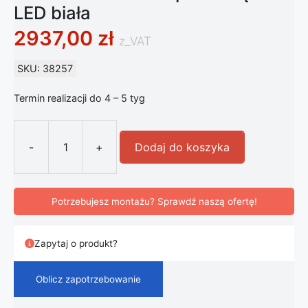
LED biała
2937,00
zł
z_VAT
SKU: 38257
Termin realizacji do 4 – 5 tyg
-
+
Dodaj do koszyka
ilość FLOS Aim Mała lampa wisząca 
Potrzebujesz montażu? Sprawdź naszą ofertę!
Zapytaj o produkt?
Oblicz zapotrzebowanie