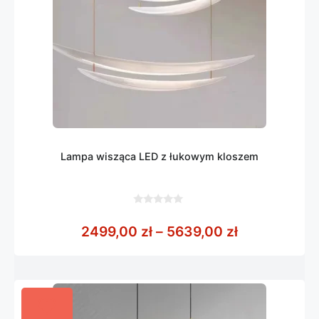
Lampa wisząca LED z łukowym kloszem
0
z
Zakres cen:
2499,00
zł
–
5639,00
zł
5