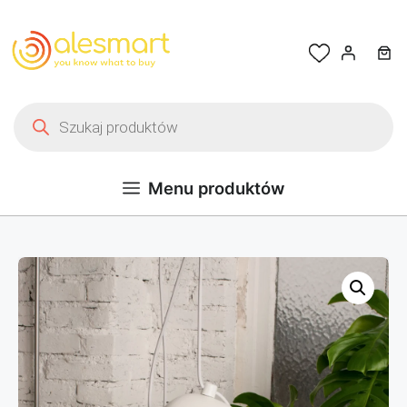
Przejdź do treści
Wyszukiwarka produktów
Menu produktów