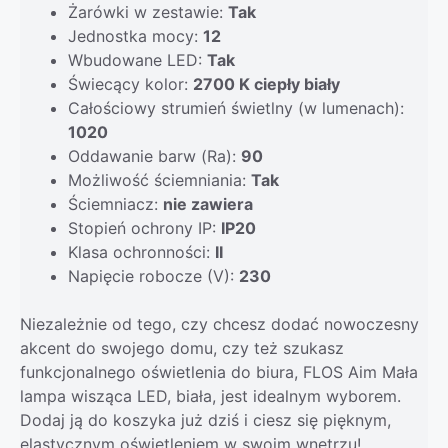
Żarówki w zestawie:
Tak
Jednostka mocy:
12
Wbudowane LED:
Tak
Świecący kolor:
2700 K ciepły biały
Całościowy strumień świetlny (w lumenach):
1020
Oddawanie barw (Ra):
90
Możliwość ściemniania:
Tak
Ściemniacz:
nie zawiera
Stopień ochrony IP:
IP20
Klasa ochronności:
II
Napięcie robocze (V):
230
Niezależnie od tego, czy chcesz dodać nowoczesny
akcent do swojego domu, czy też szukasz
funkcjonalnego oświetlenia do biura, FLOS Aim Mała
lampa wisząca LED, biała, jest idealnym wyborem.
Dodaj ją do koszyka już dziś i ciesz się pięknym,
elastycznym oświetleniem w swoim wnętrzu!