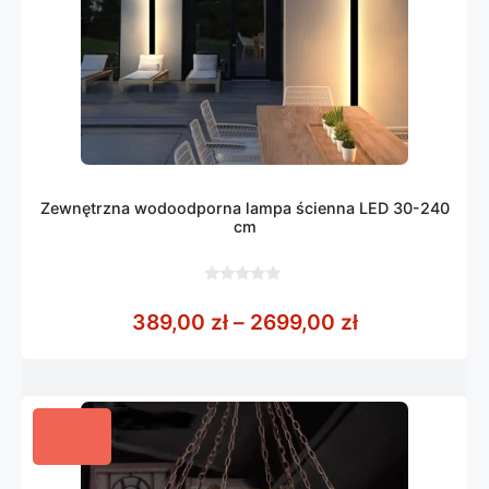
Zewnętrzna wodoodporna lampa ścienna LED 30-240
cm
0
z
Zakres cen: 
389,00
zł
–
2699,00
zł
5