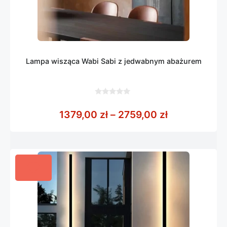
Lampa wisząca Wabi Sabi z jedwabnym abażurem
0
z
Zakres cen: 
1379,00
zł
–
2759,00
zł
5