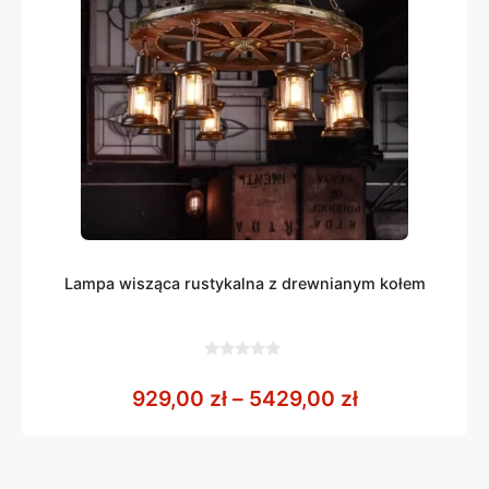
Lampa wisząca rustykalna z drewnianym kołem
0
z
Zakres cen: 
929,00
zł
–
5429,00
zł
5