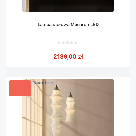
Lampa stołowa Macaron LED
0
z
2139,00
zł
5