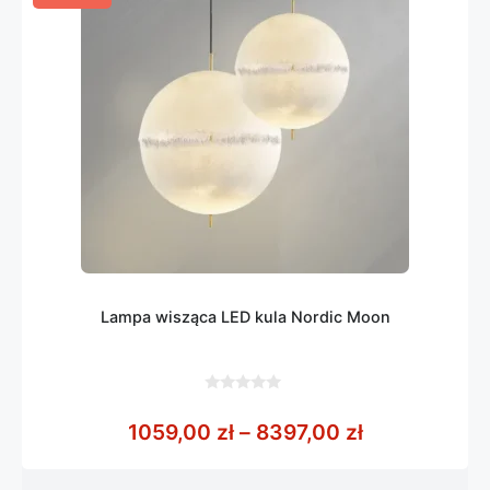
Lampa wisząca LED kula Nordic Moon
0
z
Zakres cen: 
1059,00
zł
–
8397,00
zł
5