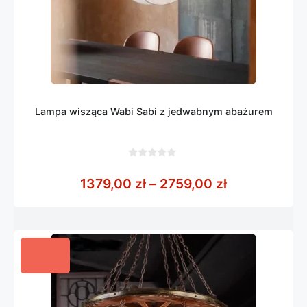
Lampa wisząca Wabi Sabi z jedwabnym abażurem
0
z
Zakres cen: 
1379,00
zł
–
2759,00
zł
5