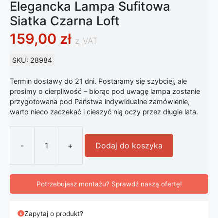
Elegancka Lampa Sufitowa
Siatka Czarna Loft
159,00
zł
z_VAT
SKU: 28984
Termin dostawy do 21 dni. Postaramy się szybciej, ale
prosimy o cierpliwość – biorąc pod uwagę lampa zostanie
przygotowana pod Państwa indywidualne zamówienie,
warto nieco zaczekać i cieszyć nią oczy przez długie lata.
-
+
Dodaj do koszyka
ilość Elegancka Lampa Sufitowa Sia
Potrzebujesz montażu? Sprawdź naszą ofertę!
Zapytaj o produkt?