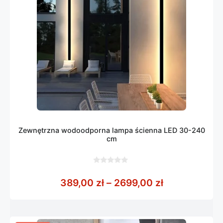
Zewnętrzna wodoodporna lampa ścienna LED 30-240
cm
0
z
Zakres cen: 
389,00
zł
–
2699,00
zł
5