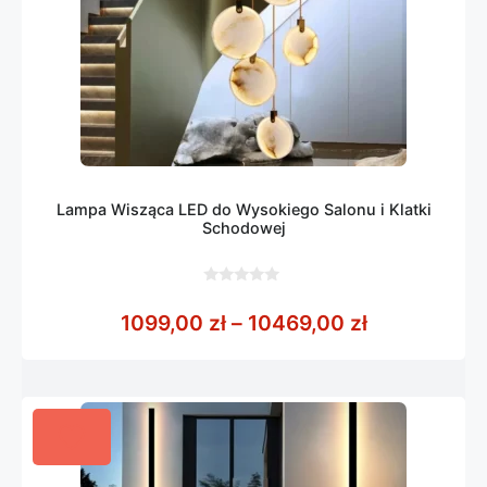
Lampa Wisząca LED do Wysokiego Salonu i Klatki
Schodowej
0
z
Zakres cen:
1099,00
zł
–
10469,00
zł
5