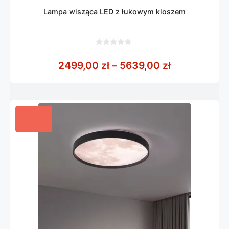
Lampa wisząca LED z łukowym kloszem
0
z
Zakres cen:
2499,00
zł
–
5639,00
zł
5