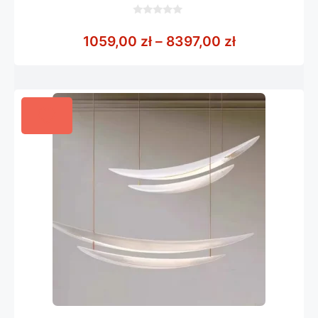
0
z
Zakres cen: 
1059,00
zł
–
8397,00
zł
5