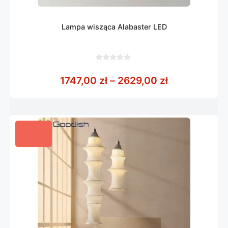
Lampa wisząca Alabaster LED
0
z
Zakres cen: 
1747,00
zł
–
2629,00
zł
5