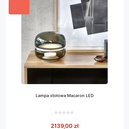
Lampa stołowa Macaron LED
0
z
2139,00
zł
5