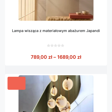
Lampa wisząca z materiałowym abażurem Japandi
0
z
Zakres cen: o
789,00
zł
–
1689,00
zł
5