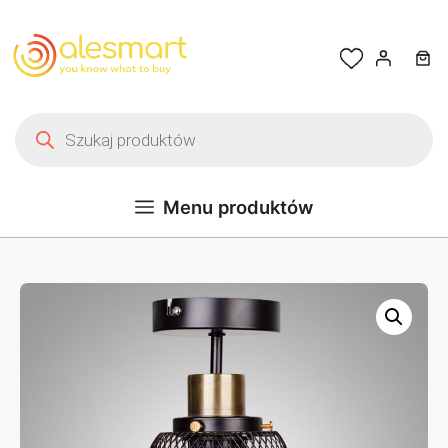
Przejdź do treści
Wyszukiwarka produktów
Menu produktów