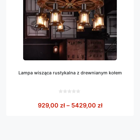
Lampa wisząca rustykalna z drewnianym kołem
0
z
Zakres cen: 
929,00
zł
–
5429,00
zł
5