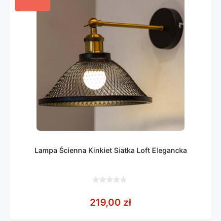
Lampa Ścienna Kinkiet Siatka Loft Elegancka
0
z
219,00
zł
5