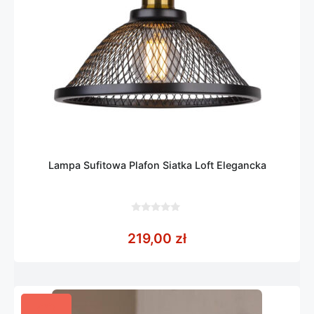
Lampa Sufitowa Plafon Siatka Loft Elegancka
0
z
219,00
zł
5