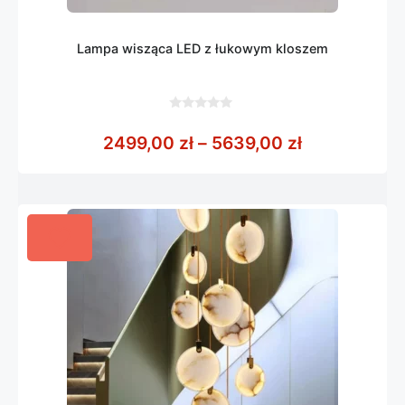
Lampa wisząca LED z łukowym kloszem
0
z
Zakres cen:
2499,00
zł
–
5639,00
zł
5