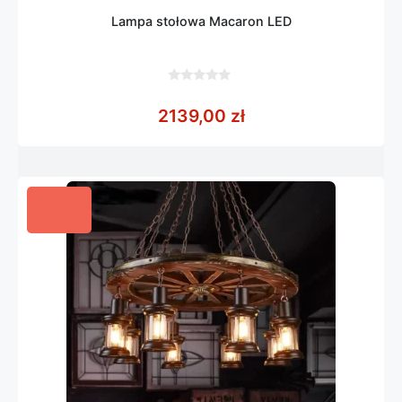
Lampa stołowa Macaron LED
0
z
2139,00
zł
5