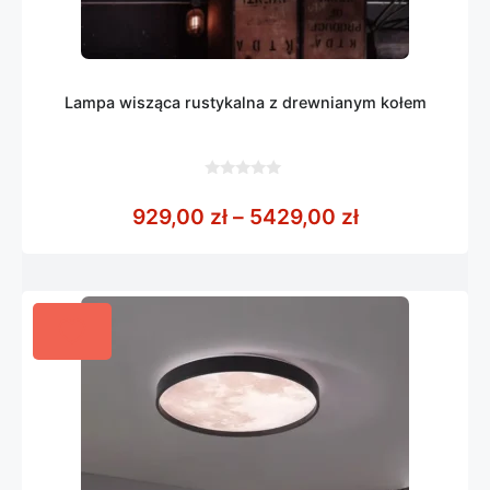
Lampa wisząca rustykalna z drewnianym kołem
0
z
Zakres cen: 
929,00
zł
–
5429,00
zł
5