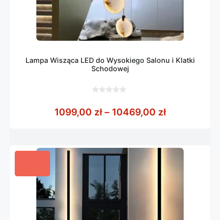
Lampa Wisząca LED do Wysokiego Salonu i Klatki
Schodowej
0
z
Zakres cen:
1099,00
zł
–
10469,00
zł
5