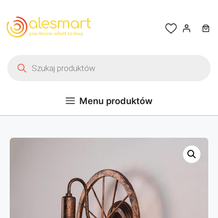
Przejdź do treści
Wyszukiwarka produktów
Menu produktów