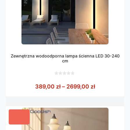
Zewnętrzna wodoodporna lampa ścienna LED 30-240
cm
0
z
Zakres cen: 
389,00
zł
–
2699,00
zł
5