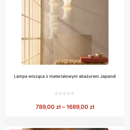
Lampa wisząca z materiałowym abażurem Japandi
0
z
Zakres cen: o
789,00
zł
–
1689,00
zł
5