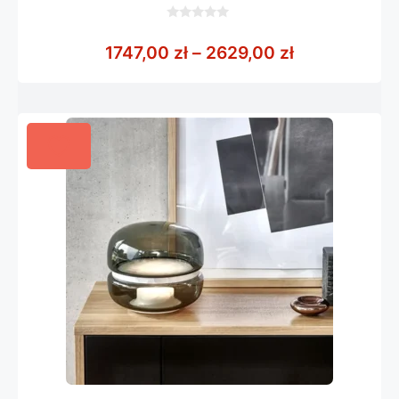
0
z
Zakres cen: 
1747,00
zł
–
2629,00
zł
5