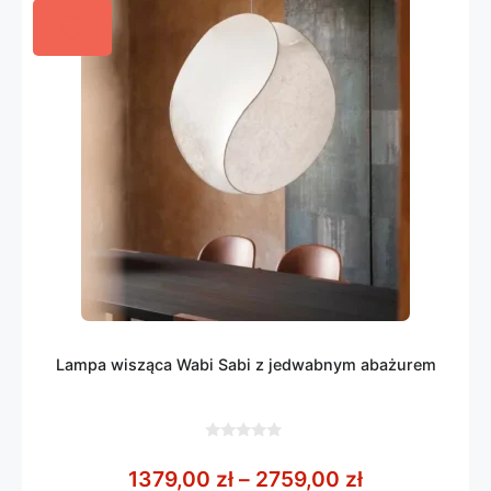
Lampa wisząca Wabi Sabi z jedwabnym abażurem
0
z
Zakres cen: 
1379,00
zł
–
2759,00
zł
5