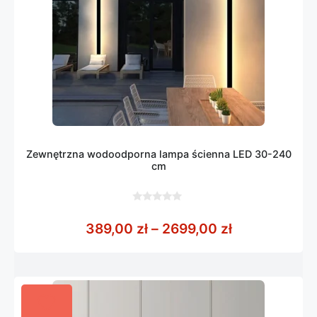
Zewnętrzna wodoodporna lampa ścienna LED 30-240
cm
0
z
Zakres cen: 
389,00
zł
–
2699,00
zł
5