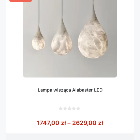
Lampa wisząca Alabaster LED
0
z
Zakres cen: 
1747,00
zł
–
2629,00
zł
5