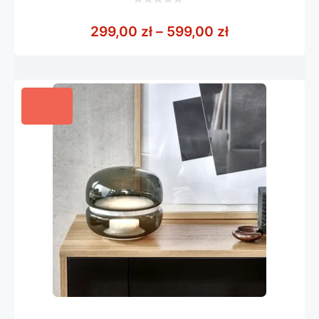
0
z
Zakres cen: o
299,00
zł
–
599,00
zł
5