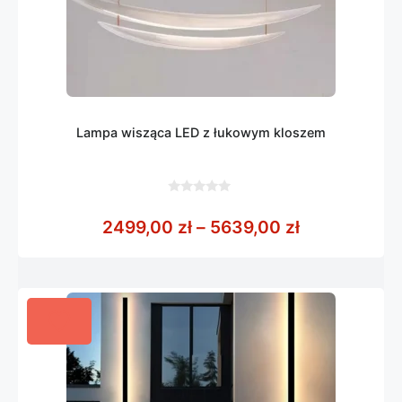
Lampa wisząca LED z łukowym kloszem
0
z
Zakres cen:
2499,00
zł
–
5639,00
zł
5