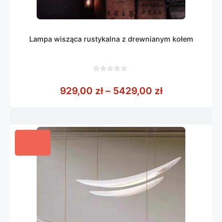
Lampa wisząca rustykalna z drewnianym kołem
0
z
Zakres cen: 
929,00
zł
–
5429,00
zł
5