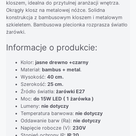
kloszem, idealna do przytulnej aranżacji wnętrza.
Okrągły klosz na metalowej nóżce. Solidna
konstrukcja z bambusowym kloszem i metalowym
szkieletem. Bambusowa plecionka rozprasza światło
żarówki.
Informacje o produkcie:
Kolor:
jasne drewno +czarny
Materiał:
bambus + metal
.
Wysokość:
40 cm.
Szerokość:
25 cm.
Źródło światła:
żarówki E27
Moc:
do 15W LED ( 1 żarówka )
Lumeny:
nie dotyczy
Temperatura barwowa:
nie dotyczy
Oddawanie barw (Ra):
nie dotyczy
Napięcie robocze (V):
230V
Stopień ochrony IP:
IP 20