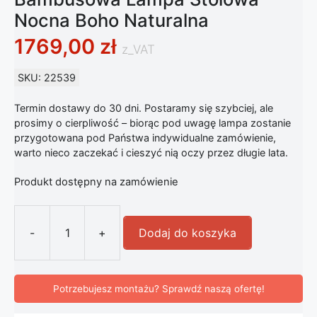
Nocna Boho Naturalna
1769,00
zł
z_VAT
SKU: 22539
Termin dostawy do 30 dni. Postaramy się szybciej, ale
prosimy o cierpliwość – biorąc pod uwagę lampa zostanie
przygotowana pod Państwa indywidualne zamówienie,
warto nieco zaczekać i cieszyć nią oczy przez długie lata.
Produkt dostępny na zamówienie
-
+
Dodaj do koszyka
ilość Bambusowa Lampa Stołowa No
Potrzebujesz montażu? Sprawdź naszą ofertę!