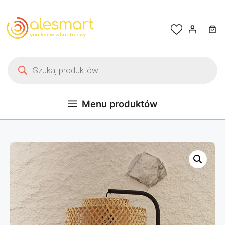
Przejdź do treści
Wyszukiwarka produktów
Menu produktów