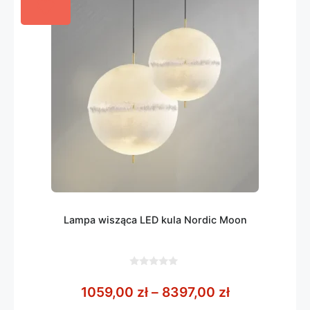
Lampa wisząca LED kula Nordic Moon
0
z
Zakres cen: 
1059,00
zł
–
8397,00
zł
5