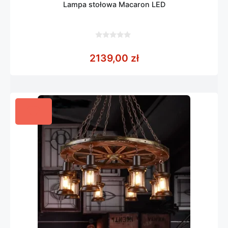
Lampa stołowa Macaron LED
0
z
2139,00
zł
5