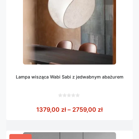
Lampa wisząca Wabi Sabi z jedwabnym abażurem
0
z
Zakres cen: 
1379,00
zł
–
2759,00
zł
5