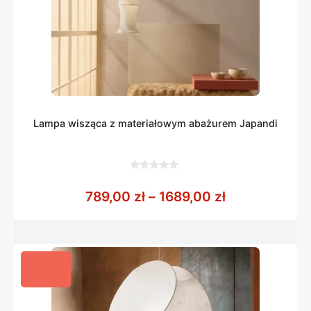
Lampa wisząca z materiałowym abażurem Japandi
0
z
Zakres cen: o
789,00
zł
–
1689,00
zł
5