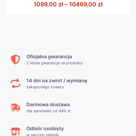
z
Zakres cen:
1099,00
zł
–
10469,00
zł
5
Oficjalna gwarancja
2 letnia gwarancja na produkty
14 dni na zwrot / wymianę
zakupionego towaru
Darmowa dostawa
dla zamówień od 499 zł
Odbiór osobisty
w naszym sklepie