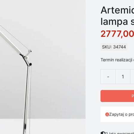
Artemid
lampa 
2777,0
SKU: 34744
Termin realizacji
-
ilość Artemide
P
Zapytaj o pr
2 lata gwarancj