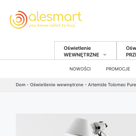
Przejdź do treści
Oświetlenie
Oświ
WEWNĘTRZNE
PR
NOWOŚCI
PROMOCJE
Dom
-
Oświetlenie wewnętrzne
-
Artemide Tolomeo Pure 