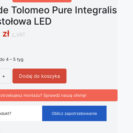
e Tolomeo Pure Integralis
stołowa LED
0
zł
z_VAT
 do 4 – 5 tyg
+
Dodaj do koszyka
 Tolomeo Pure Integralis lampa stołowa LED
otrzebujesz montażu? Sprawdź naszą ofertę!
odukt?
Oblicz zapotrzebowanie
i