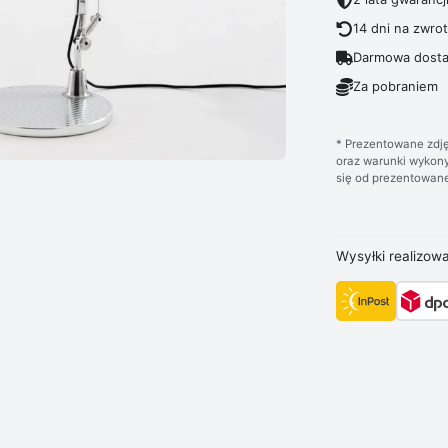
14 dni na zwro
Darmowa dosta
Za pobraniem
* Prezentowane zdję
oraz warunki wykony
się od prezentowane
Wysyłki realizow