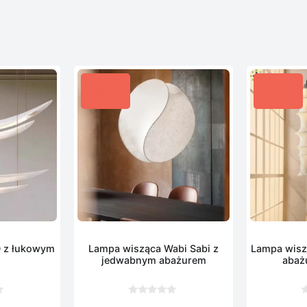
 z łukowym
Lampa wisząca Wabi Sabi z
Lampa wisz
m
jedwabnym abażurem
abaż
0
0