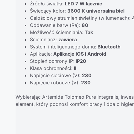
Źródło światła:
LED 7 W łącznie
Świecący kolor:
3600 K uniwersalna biel
Całościowy strumień świetlny (w lumenach):
Oddawanie barw (Ra):
80
Możliwość ściemniania:
Tak
Ściemniacz:
zawiera
System inteligentnego domu:
Bluetooth
Aplikacje:
Aplikacje iOS i Android
Stopień ochrony IP:
IP20
Klasa ochronności:
II
Napięcie sieciowe (V):
230
Napięcie robocze (V):
230
Wybierając Artemide Tolomeo Pure Integralis, inwes
element, który podnosi komfort pracy i dba o higien