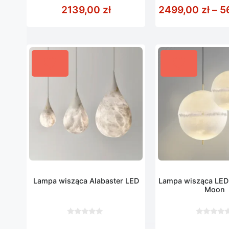
z
z
2139,00
zł
2499,00
zł
–
5
5
5
Lampa wisząca Alabaster LED
Lampa wisząca LED 
Moon
0
0
z
z