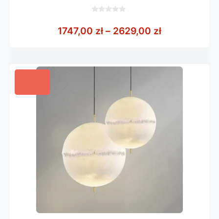
0
z
Zakres cen: 
1747,00
zł
–
2629,00
zł
5