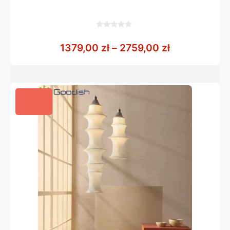
0
z
Zakres cen: 
1379,00
zł
–
2759,00
zł
5