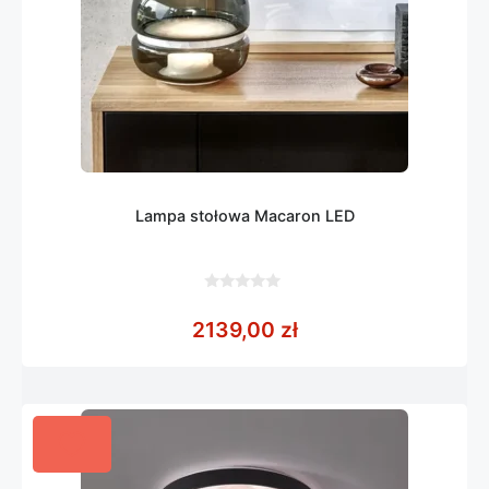
Lampa stołowa Macaron LED
0
z
2139,00
zł
5