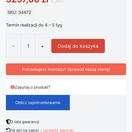
z_VAT
SKU: 34472
Termin realizacji do 4 – 5 tyg
-
+
Dodaj do koszyka
ilość Artemide Tolomeo Micro lamp
Potrzebujesz montażu? Sprawdź naszą ofertę!
Zapytaj o produkt?
Oblicz zapotrzebowanie
2 lata gwarancji
14 dni na zwrot -
sprawdź warunki