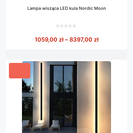
Lampa wisząca LED kula Nordic Moon
0
z
Zakres cen: 
1059,00
zł
–
8397,00
zł
5