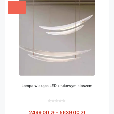
Lampa wisząca LED z łukowym kloszem
0
z
Zakres cen:
2499,00
zł
–
5639,00
zł
5