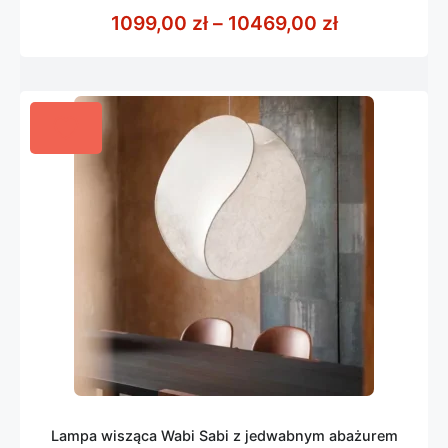
z
Zakres cen:
1099,00
zł
–
10469,00
zł
5
Lampa wisząca Wabi Sabi z jedwabnym abażurem