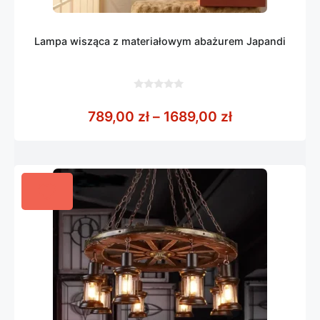
Lampa wisząca z materiałowym abażurem Japandi
0
z
Zakres cen: o
789,00
zł
–
1689,00
zł
5