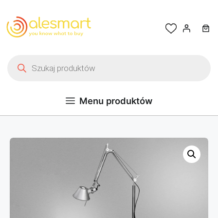
Przejdź do treści
Wyszukiwarka produktów
Menu produktów