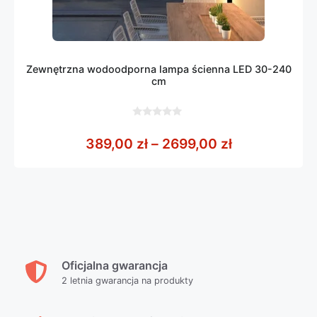
Zewnętrzna wodoodporna lampa ścienna LED 30-240
cm
0
z
Zakres cen: 
389,00
zł
–
2699,00
zł
5
Oficjalna gwarancja
2 letnia gwarancja na produkty