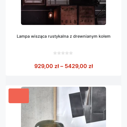
Lampa wisząca rustykalna z drewnianym kołem
0
z
Zakres cen: 
929,00
zł
–
5429,00
zł
5