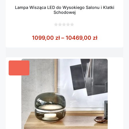
Lampa Wisząca LED do Wysokiego Salonu i Klatki
Schodowej
0
z
Zakres cen:
1099,00
zł
–
10469,00
zł
5