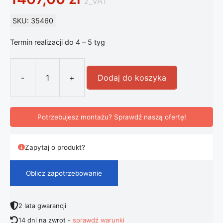
z_VAT
SKU: 35460
Termin realizacji do 4 – 5 tyg
-
+
Dodaj do koszyka
ilość Artemide Tolomeo Micro Faret
Potrzebujesz montażu? Sprawdź naszą ofertę!
Zapytaj o produkt?
Oblicz zapotrzebowanie
2 lata gwarancji
14 dni na zwrot -
sprawdź warunki