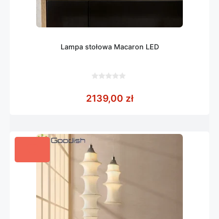
Lampa stołowa Macaron LED
0
z
2139,00
zł
5