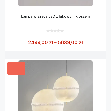
Lampa wisząca LED z łukowym kloszem
0
z
Zakres cen:
2499,00
zł
–
5639,00
zł
5