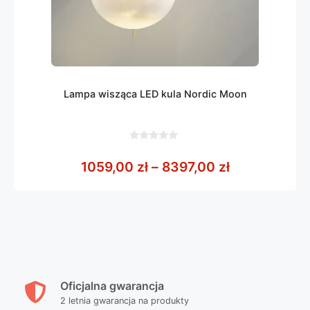
Lampa wisząca LED kula Nordic Moon
0
z
Zakres cen: 
1059,00
zł
–
8397,00
zł
5
Oficjalna gwarancja
2 letnia gwarancja na produkty