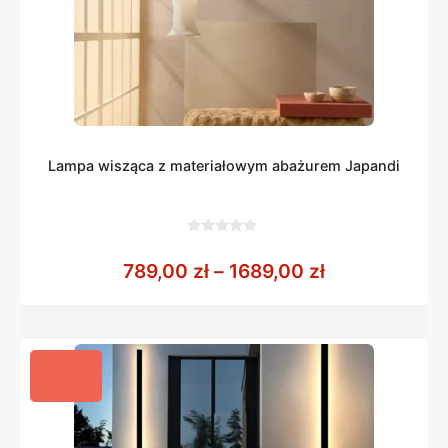
Lampa wisząca z materiałowym abażurem Japandi
0
z
Zakres cen: o
789,00
zł
–
1689,00
zł
5