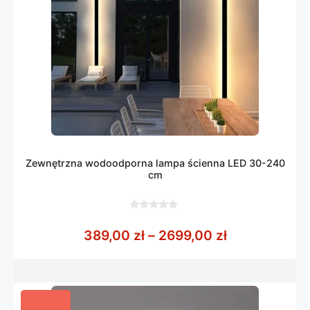
Zewnętrzna wodoodporna lampa ścienna LED 30-240
cm
0
z
Zakres cen: 
389,00
zł
–
2699,00
zł
5