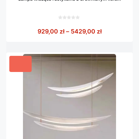
0
z
Zakres cen: 
929,00
zł
–
5429,00
zł
5