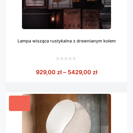
Lampa wisząca rustykalna z drewnianym kołem
0
z
Zakres cen: 
929,00
zł
–
5429,00
zł
5