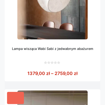
Lampa wisząca Wabi Sabi z jedwabnym abażurem
0
z
Zakres cen: 
1379,00
zł
–
2759,00
zł
5