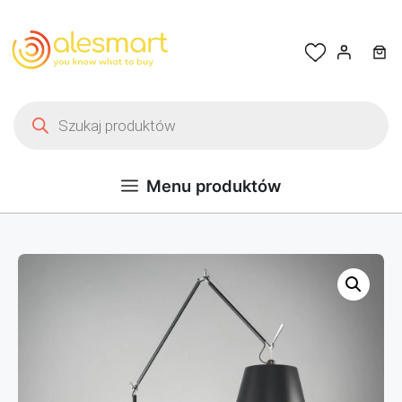
Przejdź do treści
Wyszukiwarka produktów
Menu produktów