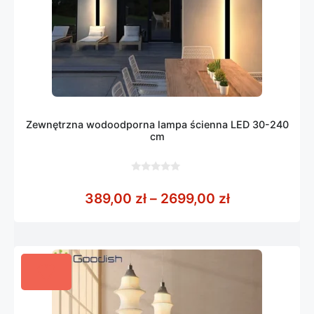
Zewnętrzna wodoodporna lampa ścienna LED 30-240
cm
0
z
Zakres cen: 
389,00
zł
–
2699,00
zł
5