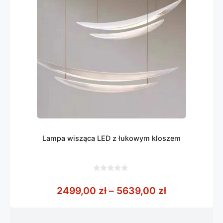
Lampa wisząca LED z łukowym kloszem
0
z
Zakres cen:
2499,00
zł
–
5639,00
zł
5