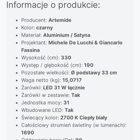
Informacje o produkcie:
Producent:
Artemide
Kolor:
czarny
Materiał:
Aluminium / Satyna
Projektant:
Michele De Lucchi & Giancarlo
Fassina
Wysokość (cm):
330
Występ / głębokość (cm):
190
Pozostałe wielkości:
Ø podstawy 33 cm
Waga netto (kg):
15,0717
Żarówki:
LED 31 W łącznie
Żarówki w zestawie:
Tak
Jednostka mocy:
31
Wbudowane LED:
Tak
Świecący kolor:
2700 K Ciepły biały
Całościowy strumień świetlny (w lumenach):
1690
Oddawanie barw (Ra):
90