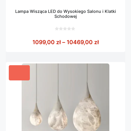
Lampa Wisząca LED do Wysokiego Salonu i Klatki
Schodowej
0
z
Zakres cen:
1099,00
zł
–
10469,00
zł
5