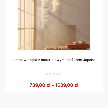
Lampa wisząca z materiałowym abażurem Japandi
0
z
Zakres cen: o
789,00
zł
–
1689,00
zł
5