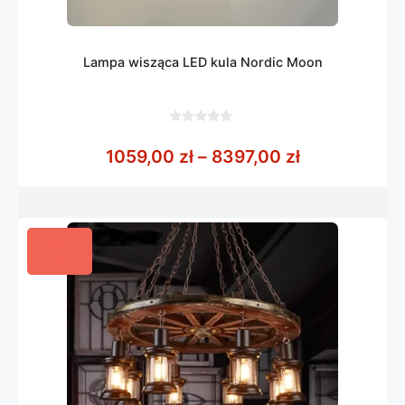
Lampa wisząca LED kula Nordic Moon
0
z
Zakres cen: 
1059,00
zł
–
8397,00
zł
5