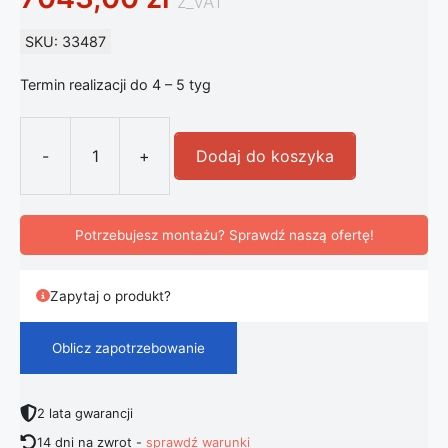
z_VAT
SKU: 33487
Termin realizacji do 4 – 5 tyg
-
+
Dodaj do koszyka
ilość Artemide Tolomeo Mega lamp
Potrzebujesz montażu? Sprawdź naszą ofertę!
Zapytaj o produkt?
Oblicz zapotrzebowanie
2 lata gwarancji
14 dni na zwrot -
sprawdź warunki