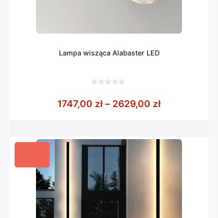
Lampa wisząca Alabaster LED
0
z
Zakres cen: 
1747,00
zł
–
2629,00
zł
5