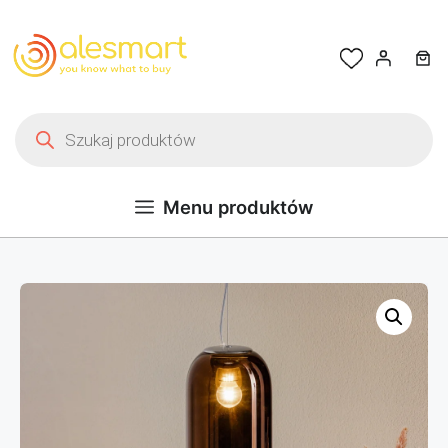
Przejdź do treści
Wyszukiwarka produktów
Menu produktów