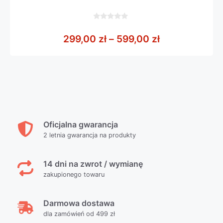
0
z
Zakres cen: o
299,00
zł
–
599,00
zł
5
Oficjalna gwarancja
2 letnia gwarancja na produkty
14 dni na zwrot / wymianę
zakupionego towaru
Darmowa dostawa
dla zamówień od 499 zł