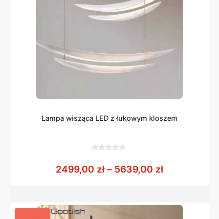
Lampa wisząca LED z łukowym kloszem
0
z
Zakres cen:
2499,00
zł
–
5639,00
zł
5