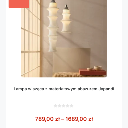
Lampa wisząca z materiałowym abażurem Japandi
0
z
Zakres cen: o
789,00
zł
–
1689,00
zł
5