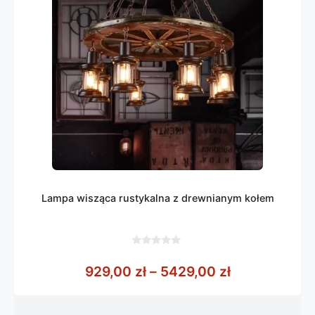
Lampa wisząca rustykalna z drewnianym kołem
0
z
Zakres cen: 
929,00
zł
–
5429,00
zł
5