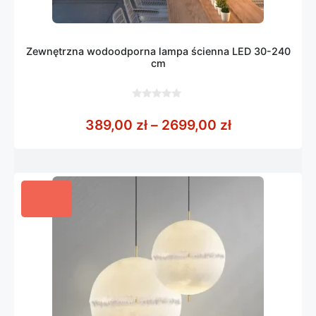
Zewnętrzna wodoodporna lampa ścienna LED 30-240
cm
0
z
Zakres cen: 
389,00
zł
–
2699,00
zł
5