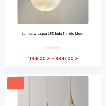
Lampa wisząca LED kula Nordic Moon
0
z
Zakres cen: 
1059,00
zł
–
8397,00
zł
5