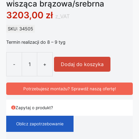
wisząca brązowa/srebrna
3203,00
zł
z_VAT
SKU: 34505
Termin realizacji do 8 – 9 tyg
-
+
Dodaj do koszyka
ilość Artemide Gople Mini lampa wi
Potrzebujesz montażu? Sprawdź naszą ofertę!
Zapytaj o produkt?
Oblicz zapotrzebowanie