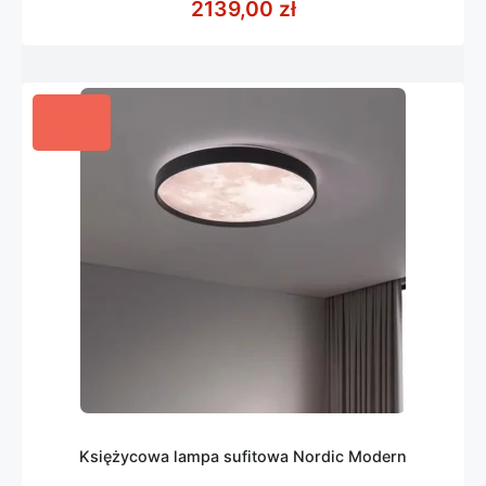
2139,00
zł
5
Księżycowa lampa sufitowa Nordic Modern