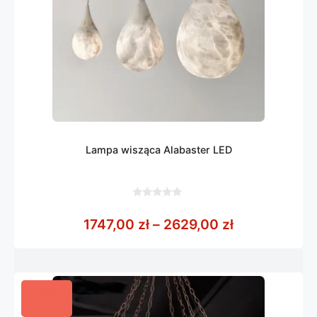
Lampa wisząca Alabaster LED
0
z
Zakres cen: 
1747,00
zł
–
2629,00
zł
5