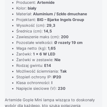
Producent:
Artemide
Kolor:
biały
Materiał:
Aluminium / Szkło dmuchane
Projektant:
BIG – Bjarke Ingels Group
Wysokość (cm):
29,3
Średnica (cm):
14,5
Zawieszenie maks (cm):
200
Pozostałe wielkości:
Ø rozety 19 cm
Waga netto (kg):
1,65
Żarówki:
1 x 6 W LED
Żarówki w zestawie:
Nie
Rodzaj gwintu:
E14
Możliwość ściemniania:
Tak
Stopień ochrony IP:
IP20
Klasa ochronności:
I
Napięcie sieciowe (V):
230
Artemide Gople Mini lampa wisząca to doskonały
wybór dla każdego, kto szuka połączenia