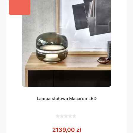
Lampa stołowa Macaron LED
0
z
2139,00
zł
5