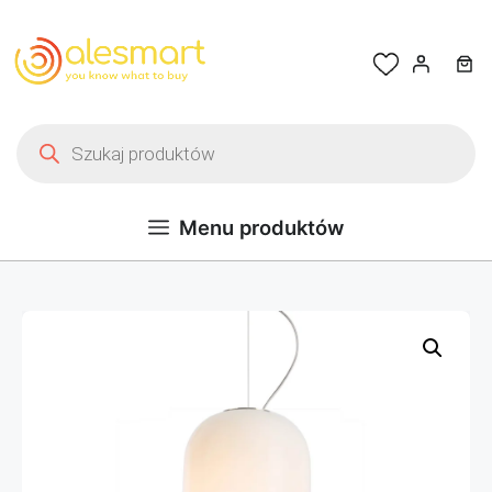
Przejdź do treści
Wyszukiwarka produktów
Menu produktów