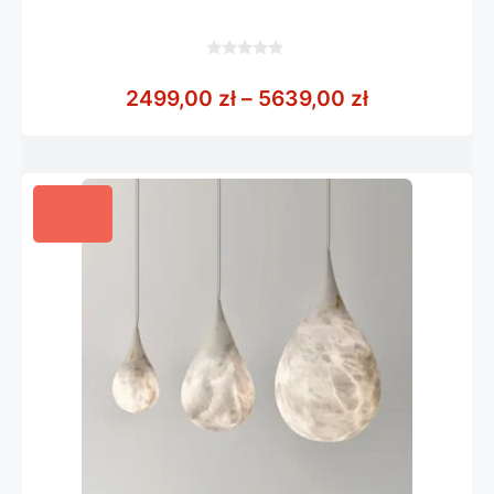
0
z
Zakres cen:
2499,00
zł
–
5639,00
zł
5