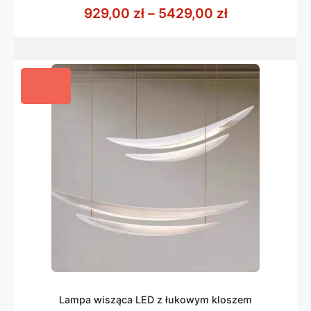
z
Zakres cen: 
929,00
zł
–
5429,00
zł
5
Lampa wisząca LED z łukowym kloszem