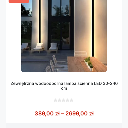
Zewnętrzna wodoodporna lampa ścienna LED 30-240
cm
0
z
Zakres cen: 
389,00
zł
–
2699,00
zł
5