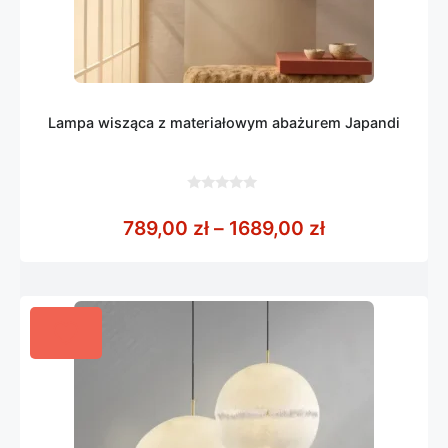
Lampa wisząca z materiałowym abażurem Japandi
0
z
Zakres cen: o
789,00
zł
–
1689,00
zł
5