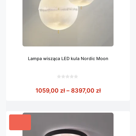
Lampa wisząca LED kula Nordic Moon
0
z
Zakres cen: 
1059,00
zł
–
8397,00
zł
5