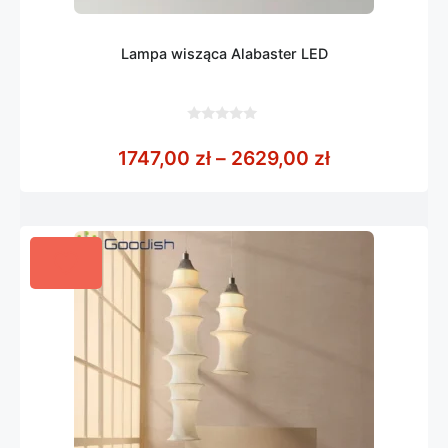
Lampa wisząca Alabaster LED
0
z
Zakres cen: 
1747,00
zł
–
2629,00
zł
5