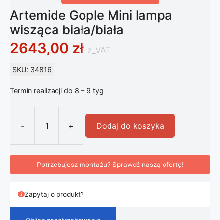
Artemide Gople Mini lampa
wisząca biała/biała
2643,00
zł
z_VAT
SKU: 34816
Termin realizacji do 8 – 9 tyg
-
+
Dodaj do koszyka
ilość Artemide Gople Mini lampa wisz
Potrzebujesz montażu? Sprawdź naszą ofertę!
Zapytaj o produkt?
Oblicz zapotrzebowanie