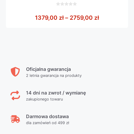
0
z
Zakres cen: 
1379,00
zł
–
2759,00
zł
5
Oficjalna gwarancja
2 letnia gwarancja na produkty
14 dni na zwrot / wymianę
zakupionego towaru
Darmowa dostawa
dla zamówień od 499 zł