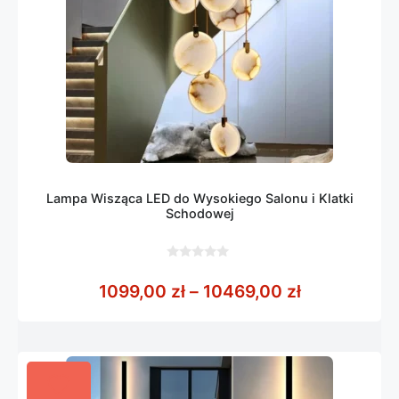
Lampa Wisząca LED do Wysokiego Salonu i Klatki
Schodowej
0
z
Zakres cen:
1099,00
zł
–
10469,00
zł
5