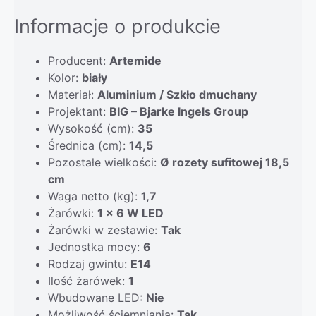
Informacje o produkcie
Producent:
Artemide
Kolor:
biały
Materiał:
Aluminium / Szkło dmuchany
Projektant:
BIG – Bjarke Ingels Group
Wysokość (cm):
35
Średnica (cm):
14,5
Pozostałe wielkości:
Ø rozety sufitowej 18,5
cm
Waga netto (kg):
1,7
Żarówki:
1 x 6 W LED
Żarówki w zestawie:
Tak
Jednostka mocy:
6
Rodzaj gwintu:
E14
Ilość żarówek:
1
Wbudowane LED:
Nie
Możliwość ściemniania:
Tak