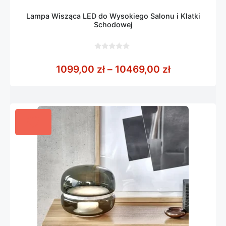
Lampa Wisząca LED do Wysokiego Salonu i Klatki
Schodowej
0
z
Zakres cen:
1099,00
zł
–
10469,00
zł
5