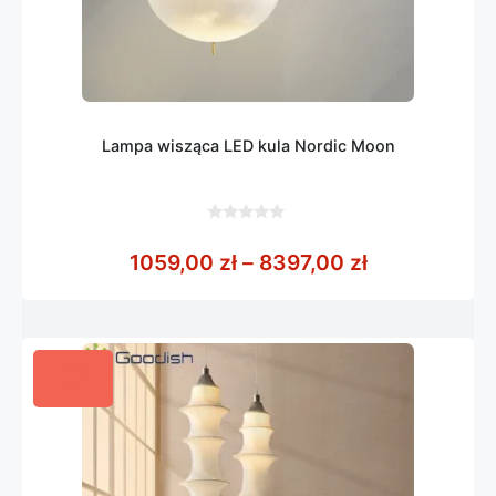
Lampa wisząca LED kula Nordic Moon
0
z
Zakres cen: 
1059,00
zł
–
8397,00
zł
5