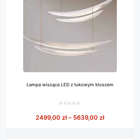
Lampa wisząca LED z łukowym kloszem
0
z
Zakres cen:
2499,00
zł
–
5639,00
zł
5