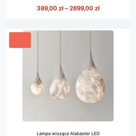
0
z
Zakres cen: 
389,00
zł
–
2699,00
zł
5
Lampa wisząca Alabaster LED