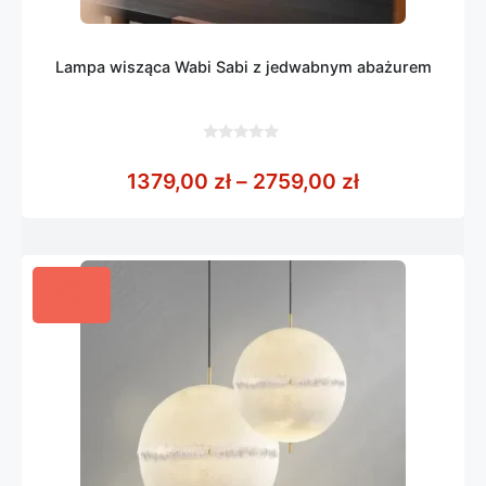
Lampa wisząca Wabi Sabi z jedwabnym abażurem
0
z
Zakres cen: 
1379,00
zł
–
2759,00
zł
5