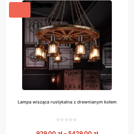
Lampa wisząca rustykalna z drewnianym kołem
0
z
Zakres cen: 
929,00
zł
–
5429,00
zł
5