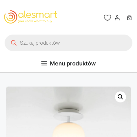
Przejdź do treści
Wyszukiwarka produktów
Menu produktów