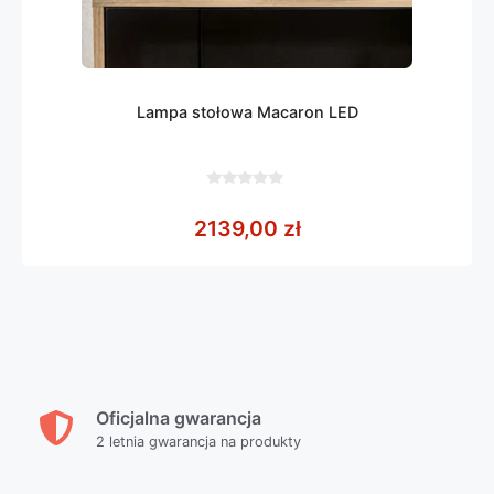
Lampa stołowa Macaron LED
0
z
2139,00
zł
5
Oficjalna gwarancja
2 letnia gwarancja na produkty