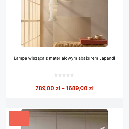
Lampa wisząca z materiałowym abażurem Japandi
0
z
Zakres cen: o
789,00
zł
–
1689,00
zł
5