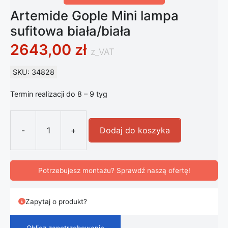
Artemide Gople Mini lampa
sufitowa biała/biała
2643,00
zł
z_VAT
SKU: 34828
Termin realizacji do 8 – 9 tyg
-
+
Dodaj do koszyka
ilość Artemide Gople Mini lampa sufi
Potrzebujesz montażu? Sprawdź naszą ofertę!
Zapytaj o produkt?
Oblicz zapotrzebowanie