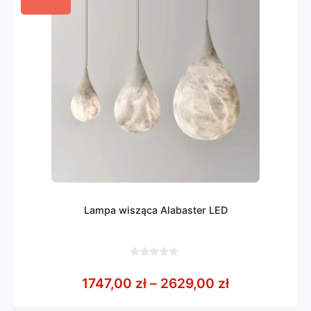
Lampa wisząca Alabaster LED
0
z
Zakres cen: 
1747,00
zł
–
2629,00
zł
5