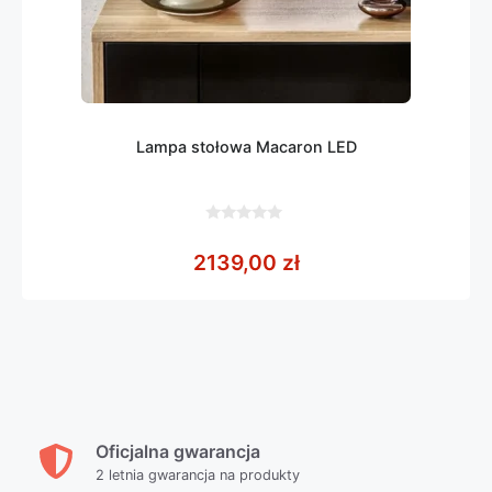
Lampa stołowa Macaron LED
0
z
2139,00
zł
5
Oficjalna gwarancja
2 letnia gwarancja na produkty