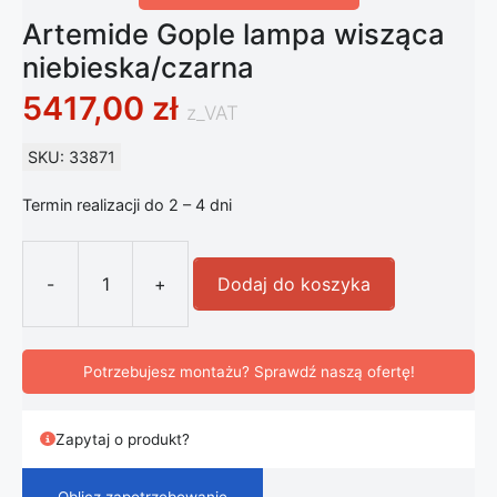
Artemide Gople lampa wisząca
niebieska/czarna
5417,00
zł
z_VAT
SKU: 33871
Termin realizacji do 2 – 4 dni
-
+
Dodaj do koszyka
ilość Artemide Gople lampa wisząca
Potrzebujesz montażu? Sprawdź naszą ofertę!
Zapytaj o produkt?
Oblicz zapotrzebowanie