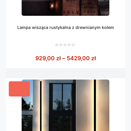
Lampa wisząca rustykalna z drewnianym kołem
0
z
Zakres cen: 
929,00
zł
–
5429,00
zł
5