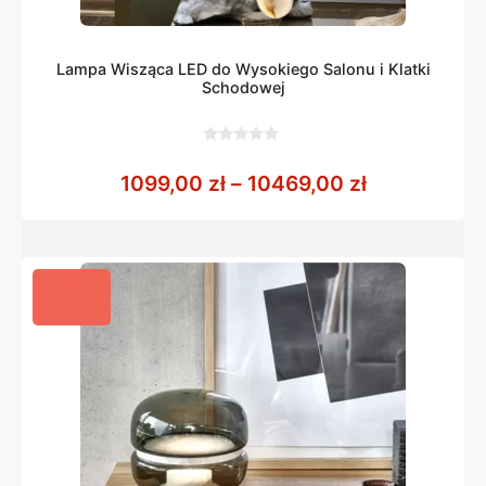
Lampa Wisząca LED do Wysokiego Salonu i Klatki
Schodowej
0
z
Zakres cen:
1099,00
zł
–
10469,00
zł
5