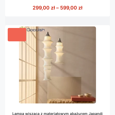
0
z
Zakres cen: o
299,00
zł
–
599,00
zł
5
Lampa wisząca z materiałowym abażurem Japandi