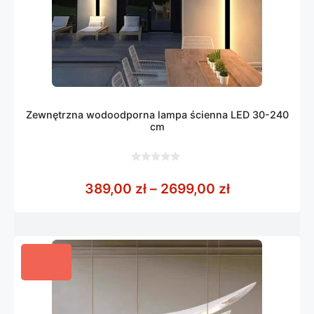
Zewnętrzna wodoodporna lampa ścienna LED 30-240
cm
0
z
Zakres cen: 
389,00
zł
–
2699,00
zł
5