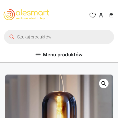
Przejdź do treści
Wyszukiwarka produktów
Menu produktów