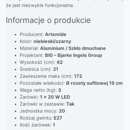
że jest niezwykle funkcjonalna.
Informacje o produkcie
Producent:
Artemide
Kolor:
niebieski/czarny
Materiał:
Aluminium / Szkło dmuchane
Projektant:
BIG – Bjarke Ingels Group
Wysokość (cm):
42
Średnica (cm):
21
Zawieszenie maks (cm):
172
Pozostałe wielkości:
Ø rozety sufitowej 19 cm
Waga netto (kg):
3
Żarówki:
1 x 20 W LED
Żarówki w zestawie:
Tak
Jednostka mocy:
20
Rodzaj gwintu:
E27
Ilość żarówek:
1