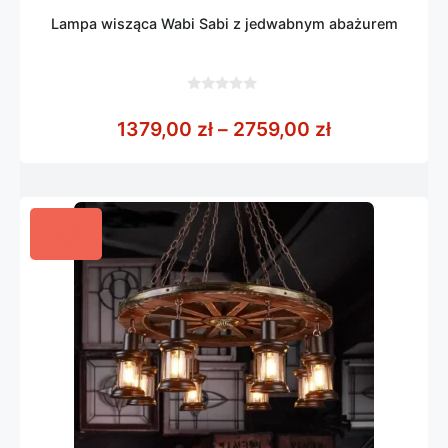
Lampa wisząca Wabi Sabi z jedwabnym abażurem
0
z
Zakres cen: 
1379,00
zł
–
2759,00
zł
5