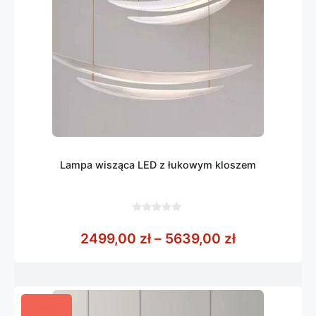
Lampa wisząca LED z łukowym kloszem
0
z
Zakres cen:
2499,00
zł
–
5639,00
zł
5